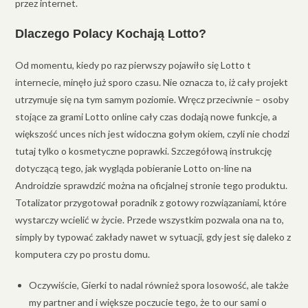
przez internet.
Dlaczego Polacy Kochają Lotto?
Od momentu, kiedy po raz pierwszy pojawiło się Lotto t
internecie, minęło już sporo czasu. Nie oznacza to, iż cały projekt
utrzymuje się na tym samym poziomie. Wręcz przeciwnie – osoby
stojące za grami Lotto online cały czas dodają nowe funkcje, a
większość unces nich jest widoczna gołym okiem, czyli nie chodzi
tutaj tylko o kosmetyczne poprawki. Szczegółową instrukcję
dotyczącą tego, jak wygląda pobieranie Lotto on-line na
Androidzie sprawdzić można na oficjalnej stronie tego produktu.
Totalizator przygotował poradnik z gotowy rozwiązaniami, które
wystarczy wcielić w życie. Przede wszystkim pozwala ona na to,
simply by typować zakłady nawet w sytuacji, gdy jest się daleko z
komputera czy po prostu domu.
Oczywiście, Gierki to nadal również spora losowość, ale także
my partner and i większe poczucie tego, że to our sami o