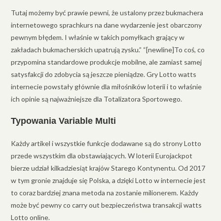
Tutaj możemy być prawie pewni, że ustalony przez bukmachera
internetowego sprachkurs na dane wydarzenie jest obarczony
pewnym błędem. I właśnie w takich pomyłkach grający w
zakładach bukmacherskich upatrują zysku.” “[newline]To coś, co
przypomina standardowe produkcje mobilne, ale zamiast samej
satysfakcji do zdobycia są jeszcze pieniądze. Gry Lotto watts
internecie powstały głównie dla miłośników loterii i to właśnie
ich opinie są najważniejsze dla Totalizatora Sportowego.
Typowania Variable Multi
Każdy artikel i wszystkie funkcje dodawane są do strony Lotto
przede wszystkim dla obstawiających. W loterii Eurojackpot
bierze udział kilkadziesiąt krajów Starego Kontynentu. Od 2017
w tym gronie znajduje się Polska, a dzięki Lotto w internecie jest
to coraz bardziej znana metoda na zostanie milionerem. Każdy
może być pewny co carry out bezpieczeństwa transakcji watts
Lotto online.