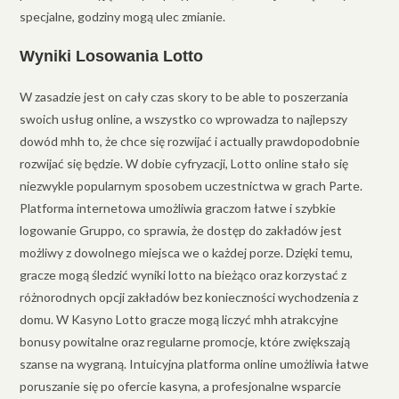
specjalne, godziny mogą ulec zmianie.
Wyniki Losowania Lotto
W zasadzie jest on cały czas skory to be able to poszerzania
swoich usług online, a wszystko co wprowadza to najlepszy
dowód mhh to, że chce się rozwijać i actually prawdopodobnie
rozwijać się będzie. W dobie cyfryzacji, Lotto online stało się
niezwykle popularnym sposobem uczestnictwa w grach Parte.
Platforma internetowa umożliwia graczom łatwe i szybkie
logowanie Gruppo, co sprawia, że dostęp do zakładów jest
możliwy z dowolnego miejsca we o każdej porze. Dzięki temu,
gracze mogą śledzić wyniki lotto na bieżąco oraz korzystać z
różnorodnych opcji zakładów bez konieczności wychodzenia z
domu. W Kasyno Lotto gracze mogą liczyć mhh atrakcyjne
bonusy powitalne oraz regularne promocje, które zwiększają
szanse na wygraną. Intuicyjna platforma online umożliwia łatwe
poruszanie się po ofercie kasyna, a profesjonalne wsparcie