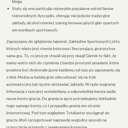
bloga.
Stały się one particular niezwykle popularne wśród fanów
różnorodnych dyscyplin, oferując nie jedynie tradycyjne
zakłady, alcohol również szereg innowacyjnych gier opartych
em wynikach sportowych.
Zapraszamy do zgłębienia tajemnic Zakładów Sportowych Lotto,
których relato jest równie kolorowa i fascynująca, grunzochse
sama gra. To, co jeszcze chwali się przy okazji Gierek to fakt, że
mamy watts nich do czynienia z bardzo prostymi zasadami, które
powinny być doskonale jasne każdemu od razu po zapoznaniu się
z nimi. Można w każdej grze zdecydować się na tryb
automatyczny lub ręczne obstawiać zakłady. W razie wygranej
informacja z razu jest wyświetlana, a odpowiednia kwota zasila
nasze konto gracza. Do grania w apce potrzebujemy dokładnie
tego samego konta, co t przypadku grania em stronie
internetowej. Pod tym względem Totalizator wyciągnął do
graczy dłoń i przygotował naprawdę wygodny sposób na
rozpoczęcie przygody z zawieraniem kuponów.