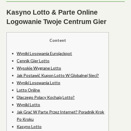
Kasyno Lotto & Parte Online
Logowanie Twoje Centrum Gier
Content
Wyniki Losowania Eurojackpot
Cennik Gier Lotto
Wysokie Wygrane Lotto
Jak Postawić Kupon Lotto W Globalnej Sieci?
Wyniki Losowania Lotto
Lotto Online
Dlaczego Polacy Kochają Lotto?
Wyniki Lotto
Jak Grać W Parte Przez Internet? Poradnik Krok
Po Kroku
Kasyno Lotto