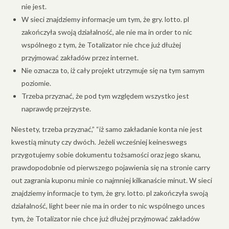
nie jest.
W sieci znajdziemy informacje um tym, że gry. lotto. pl
zakończyła swoją działalność, ale nie ma in order to nic
wspólnego z tym, że Totalizator nie chce już dłużej
przyjmować zakładów przez internet.
Nie oznacza to, iż cały projekt utrzymuje się na tym samym
poziomie.
Trzeba przyznać, że pod tym względem wszystko jest
naprawdę przejrzyste.
Niestety, trzeba przyznać,” “iż samo zakładanie konta nie jest
kwestią minuty czy dwóch. Jeżeli wcześniej keineswegs
przygotujemy sobie dokumentu tożsamości oraz jego skanu,
prawdopodobnie od pierwszego pojawienia się na stronie carry
out zagrania kuponu minie co najmniej kilkanaście minut. W sieci
znajdziemy informacje to tym, że gry. lotto. pl zakończyła swoją
działalność, light beer nie ma in order to nic wspólnego unces
tym, że Totalizator nie chce już dłużej przyjmować zakładów