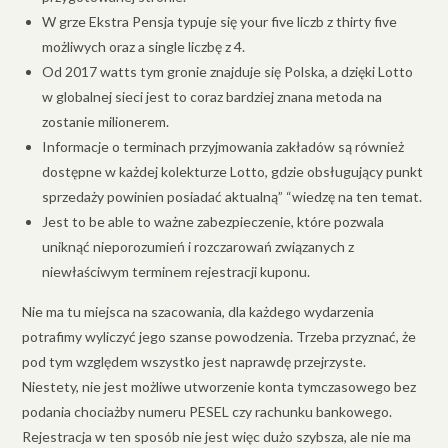
W grze Ekstra Pensja typuje się your five liczb z thirty five
możliwych oraz a single liczbę z 4.
Od 2017 watts tym gronie znajduje się Polska, a dzięki Lotto
w globalnej sieci jest to coraz bardziej znana metoda na
zostanie milionerem.
Informacje o terminach przyjmowania zakładów są również
dostępne w każdej kolekturze Lotto, gdzie obsługujący punkt
sprzedaży powinien posiadać aktualną” “wiedzę na ten temat.
Jest to be able to ważne zabezpieczenie, które pozwala
uniknąć nieporozumień i rozczarowań związanych z
niewłaściwym terminem rejestracji kuponu.
Nie ma tu miejsca na szacowania, dla każdego wydarzenia
potrafimy wyliczyć jego szanse powodzenia. Trzeba przyznać, że
pod tym względem wszystko jest naprawdę przejrzyste.
Niestety, nie jest możliwe utworzenie konta tymczasowego bez
podania chociażby numeru PESEL czy rachunku bankowego.
Rejestracja w ten sposób nie jest więc dużo szybsza, ale nie ma