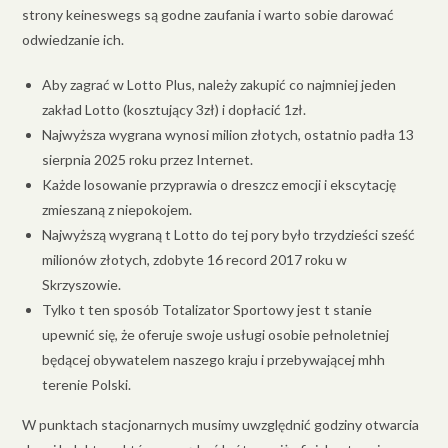
strony keineswegs są godne zaufania i warto sobie darować
odwiedzanie ich.
Aby zagrać w Lotto Plus, należy zakupić co najmniej jeden
zakład Lotto (kosztujący 3zł) i dopłacić 1zł.
Najwyższa wygrana wynosi milion złotych, ostatnio padła 13
sierpnia 2025 roku przez Internet.
Każde losowanie przyprawia o dreszcz emocji i ekscytację
zmieszaną z niepokojem.
Najwyższą wygraną t Lotto do tej pory było trzydzieści sześć
milionów złotych, zdobyte 16 record 2017 roku w
Skrzyszowie.
Tylko t ten sposób Totalizator Sportowy jest t stanie
upewnić się, że oferuje swoje usługi osobie pełnoletniej
będącej obywatelem naszego kraju i przebywającej mhh
terenie Polski.
W punktach stacjonarnych musimy uwzględnić godziny otwarcia