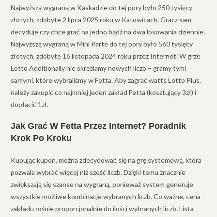
Najwyższą wygraną w Kaskadzie do tej pory było 250 tysięcy
złotych, zdobyte 2 lipca 2025 roku w Katowicach. Gracz sam
decyduje czy chce grać na jedno bądź na dwa losowania dziennie.
Najwyższą wygraną w Mini Parte do tej pory było 560 tysięcy
złotych, zdobyte 16 listopada 2024 roku przez Internet. W grze
Lotto Additionally nie skreślamy nowych liczb – gramy tymi
samymi, które wybraliśmy w Fetta. Aby zagrać watts Lotto Plus,
należy zakupić co najmniej jeden zakład Fetta (kosztujący 3zł) i
dopłacić 1zł.
Jak Grać W Fetta Przez Internet? Poradnik
Krok Po Kroku
Kupując kupon, można zdecydować się na grę systemową, która
pozwala wybrać więcej niż sześć liczb. Dzięki temu znacznie
zwiększają się szanse na wygraną, ponieważ system generuje
wszystkie możliwe kombinacje wybranych liczb. Co ważne, cena
zakładu rośnie proporcjonalnie do ilości wybranych liczb. Lista