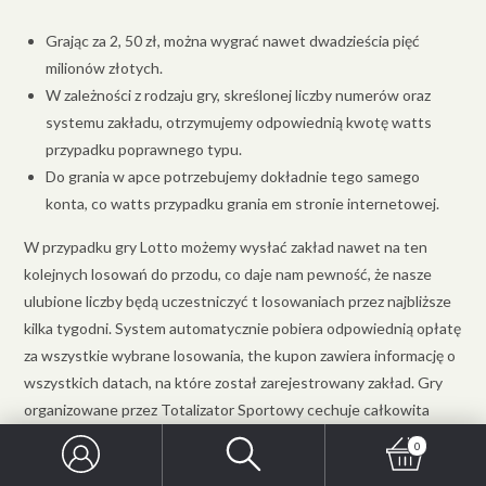
Grając za 2, 50 zł, można wygrać nawet dwadzieścia pięć
milionów złotych.
W zależności z rodzaju gry, skreślonej liczby numerów oraz
systemu zakładu, otrzymujemy odpowiednią kwotę watts
przypadku poprawnego typu.
Do grania w apce potrzebujemy dokładnie tego samego
konta, co watts przypadku grania em stronie internetowej.
W przypadku gry Lotto możemy wysłać zakład nawet na ten
kolejnych losowań do przodu, co daje nam pewność, że nasze
ulubione liczby będą uczestniczyć t losowaniach przez najbliższe
kilka tygodni. System automatycznie pobiera odpowiednią opłatę
za wszystkie wybrane losowania, the kupon zawiera informację o
wszystkich datach, na które został zarejestrowany zakład. Gry
organizowane przez Totalizator Sportowy cechuje całkowita
losowość. Skreślając grupę liczb na kuponie nie mamy absolutnie
0
żadnej pewności company do wyniku.