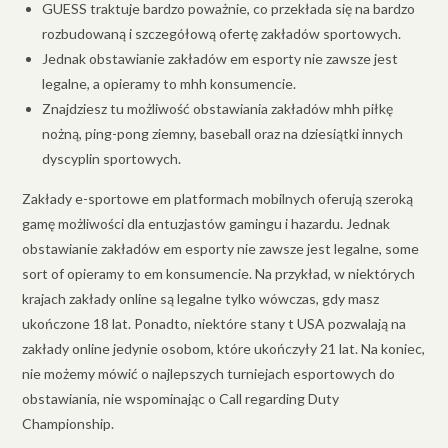
GUESS traktuje bardzo poważnie, co przekłada się na bardzo
rozbudowaną i szczegółową ofertę zakładów sportowych.
Jednak obstawianie zakładów em esporty nie zawsze jest
legalne, a opieramy to mhh konsumencie.
Znajdziesz tu możliwość obstawiania zakładów mhh piłkę
nożną, ping-pong ziemny, baseball oraz na dziesiątki innych
dyscyplin sportowych.
Zakłady e-sportowe em platformach mobilnych oferują szeroką
gamę możliwości dla entuzjastów gamingu i hazardu. Jednak
obstawianie zakładów em esporty nie zawsze jest legalne, some
sort of opieramy to em konsumencie. Na przykład, w niektórych
krajach zakłady online są legalne tylko wówczas, gdy masz
ukończone 18 lat. Ponadto, niektóre stany t USA pozwalają na
zakłady online jedynie osobom, które ukończyły 21 lat. Na koniec,
nie możemy mówić o najlepszych turniejach esportowych do
obstawiania, nie wspominając o Call regarding Duty
Championship.