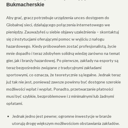
Bukmacherskie
Aby grać, gracz potrzebuje urządzenia unces dostępem do
Globalnej sieci, działającego połączenia internetowego we
pieniędzy. Zauważyłeś u siebie objawy uzależnienia – skontaktuj
się z instytucjami oferującymi pomoc w wyjściu z nałogu
hazardowego. Kiedy próbowałem zostać profesjonalistą, życie
mnie dopadło i teraz zdobyłem solidną wiedzę zarówno na temat
gier, jak i branży hazardowej. Po pierwsze, zakłady na esporty są
teraz bezpośrednio związane z tradycyjnymi zakładami
sportowymi, co oznacza, że teoretycznie są legalne. Jednak teraz
już tak nie jest, ponieważ zawsze powinny być dostępne szerokie
możliwości wpłat i wypłat. Ponadto, przetwarzanie płatności
musi być szybkie, bezproblemowe i z minimalnymi lub żadnymi
opłatami.
Jednak jedno jest pewne; ogromne inwestycje w branże
utorują drogę większym możliwościom obstawiania zakładów.