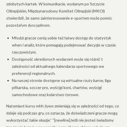
zdobytych kartek. W komunikacie, wydanym po Szczycie
Olimpijskim, Międzynarodowy Komitet Olimpijski (MKOl)
stwierdził, że samo zainteresowanie e-sportem może pomóc
pozostałym dyscyplinom.
Młodzi gracze cenią sobie też łatwy dostęp do statystyk
when i analiz, które pomagają podejmować decyzje w czasie
rzeczywistym.
Dostępność określonych wydarzeń może się różnić t
zależności od aktualnego kalendarza sportowego we
preferencji regionalnych.
Na naszej stronie dostępne są wirtualne rzuty karne, liga
piłkarska, soccer pro, wyścigi koni, chartów, wyścigi
samochodowe oraz kolarstwo torowe.
Natomiast kursy mhh żywo zmieniają się w zależności od tego, co
dzieje się podczas gry, co oznacza, że doświadczeni gracze mogą
wykorzystać takie okazje.” “[newline]Jeśli nie jesteś świadomy