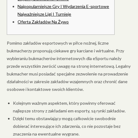
Najpopularniejsze Gry I Wydarzenia E-sportowe
Najważniejsze Ligi I Turnieje
Oferta Zakładów Na Żywo
Pomimo zakładów esportowych w piłce nożnej, liczne
bukmacherzy proponują ciekawe gry karciane i wirtualne. Przy
wybieraniu bukmacherów internetowych dla eSportu należy
przede wszystkim zwrócić uwagę na stronę internetową. Legalny
bukmacher musi posiadać specjalne zezwolenie na prowadzenie
działalności w zakresie zakładów wzajemnych oraz chronić dane
osobowe i kontaktowe swoich klientów.
Kolejnym ważnym aspektem, który powinny oferować
najlepsze strony z zakładami em esporty, są rynki zakładów.
Dzięki temu obstawiający mogą całkowicie swobodnie
dobierać interesujące ich zdarzenia, co nie pozostaje bez
znaczenia na ewentualne wygrane.