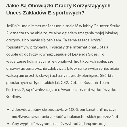
Jakie Są Obowiązki Graczy Korzystających
Unces Zakładów E-sportowych?
Jeśli nie und nimmer możesz mnie znaleźć w lobby Counter-Strike
2, oznacza to be able to, że albo oglądam zmagania mojej lokalnej
drużyny, albo bawię się tenisem. Ta sama zasada, którą”
“opisaliśmy w przypadku Typically the International Dota a
couple of, dotyczy również League of Legends Sides. To
wydarzenie kulminacyjne regionalnych lig, t których najlepsze
drużyny automatycznie zdobywają bilety na to wydarzenie, gdzie
walczą um prestiż, sławę i actually nagrody pieniężne. Skórki z
popularnych raffgier, takich jak CS2, Dota 2, Rust lub Team
Fortress 2, są również często używane carry out wpłat i wypłat
środków.
Zdecydowaliśmy się postawić w 100% em kanał online, czyli
możliwość zawierania zakładów bukmacherskich poprzez Net.
Aby wypłacić wygrane, należy wybrać żądaną metodę