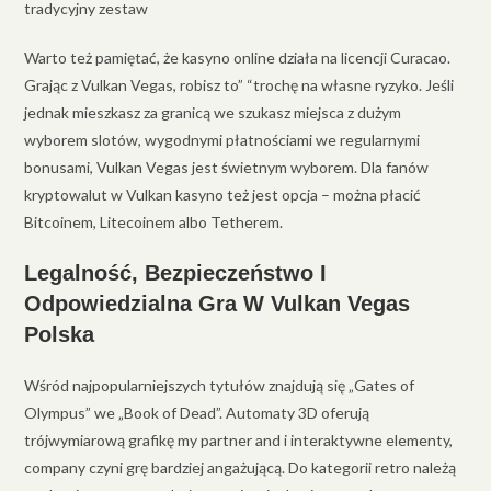
tradycyjny zestaw
Warto też pamiętać, że kasyno online działa na licencji Curacao.
Grając z Vulkan Vegas, robisz to” “trochę na własne ryzyko. Jeśli
jednak mieszkasz za granicą we szukasz miejsca z dużym
wyborem slotów, wygodnymi płatnościami we regularnymi
bonusami, Vulkan Vegas jest świetnym wyborem. Dla fanów
kryptowalut w Vulkan kasyno też jest opcja – można płacić
Bitcoinem, Litecoinem albo Tetherem.
Legalność, Bezpieczeństwo I
Odpowiedzialna Gra W Vulkan Vegas
Polska
Wśród najpopularniejszych tytułów znajdują się „Gates of
Olympus” we „Book of Dead”. Automaty 3D oferują
trójwymiarową grafikę my partner and i interaktywne elementy,
company czyni grę bardziej angażującą. Do kategorii retro należą