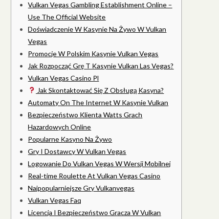
Vulkan Vegas Gambling Establishment Online –
Use The Official Website
Doświadczenie W Kasynie Na Żywo W Vulkan
Vegas
Promocje W Polskim Kasynie Vulkan Vegas
Jak Rozpocząć Grę T Kasynie Vulkan Las Vegas?
Vulkan Vegas Casino Pl
Jak Skontaktować Się Z Obsługą Kasyna?
Automaty On The Internet W Kasynie Vulkan
Bezpieczeństwo Klienta Watts Grach
Hazardowych Online
Popularne Kasyno Na Żywo
Gry I Dostawcy W Vulkan Vegas
Logowanie Do Vulkan Vegas W Wersji Mobilnej
Real-time Roulette At Vulkan Vegas Casino
Najpopularniejsze Gry Vulkanvegas
Vulkan Vegas Faq
Licencja I Bezpieczeństwo Gracza W Vulkan