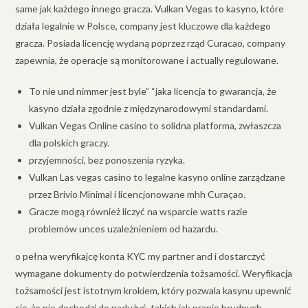
same jak każdego innego gracza. Vulkan Vegas to kasyno, które
działa legalnie w Polsce, company jest kluczowe dla każdego
gracza. Posiada licencję wydaną poprzez rząd Curacao, company
zapewnia, że operacje są monitorowane i actually regulowane.
To nie und nimmer jest byle” “jaka licencja to gwarancja, że
kasyno działa zgodnie z międzynarodowymi standardami.
Vulkan Vegas Online casino to solidna platforma, zwłaszcza
dla polskich graczy.
przyjemności, bez ponoszenia ryzyka.
Vulkan Las vegas casino to legalne kasyno online zarządzane
przez Brivio Minimal i licencjonowane mhh Curaçao.
Gracze mogą również liczyć na wsparcie watts razie
problemów unces uzależnieniem od hazardu.
o pełna weryfikajcę konta KYC my partner and i dostarczyć
wymagane dokumenty do potwierdzenia tożsamości. Weryfikacja
tożsamości jest istotnym krokiem, który pozwala kasynu upewnić
się, że nie dochodzi do nadużyć, takich jak pranie brudnych