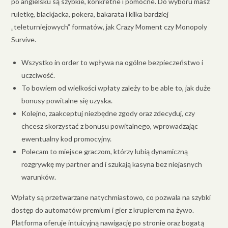
po angielsku są szybkie, konkretne i pomocne. Do wyboru masz
ruletkę, blackjacka, pokera, bakarata i kilka bardziej
„teleturniejowych” formatów, jak Crazy Moment czy Monopoly
Survive.
Wszystko in order to wpływa na ogólne bezpieczeństwo i
uczciwość.
To bowiem od wielkości wpłaty zależy to be able to, jak duże
bonusy powitalne się uzyska.
Kolejno, zaakceptuj niezbędne zgody oraz zdecyduj, czy
chcesz skorzystać z bonusu powitalnego, wprowadzając
ewentualny kod promocyjny.
Polecam to miejsce graczom, którzy lubią dynamiczną
rozgrywkę my partner and i szukają kasyna bez niejasnych
warunków.
Wpłaty są przetwarzane natychmiastowo, co pozwala na szybki
dostęp do automatów premium i gier z krupierem na żywo.
Platforma oferuje intuicyjną nawigację po stronie oraz bogatą