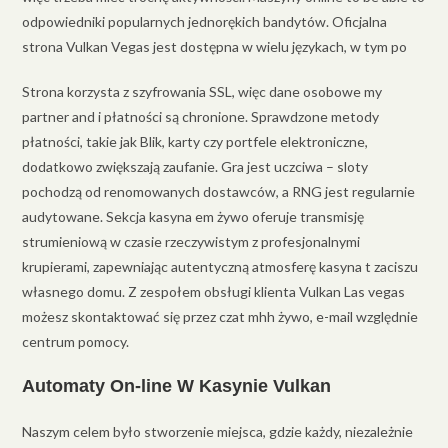
odpowiedniki popularnych jednorękich bandytów. Oficjalna
strona Vulkan Vegas jest dostępna w wielu językach, w tym po
Strona korzysta z szyfrowania SSL, więc dane osobowe my
partner and i płatności są chronione. Sprawdzone metody
płatności, takie jak Blik, karty czy portfele elektroniczne,
dodatkowo zwiększają zaufanie. Gra jest uczciwa – sloty
pochodzą od renomowanych dostawców, a RNG jest regularnie
audytowane. Sekcja kasyna em żywo oferuje transmisję
strumieniową w czasie rzeczywistym z profesjonalnymi
krupierami, zapewniając autentyczną atmosferę kasyna t zaciszu
własnego domu. Z zespołem obsługi klienta Vulkan Las vegas
możesz skontaktować się przez czat mhh żywo, e-mail względnie
centrum pomocy.
Automaty On-line W Kasynie Vulkan
Naszym celem było stworzenie miejsca, gdzie każdy, niezależnie