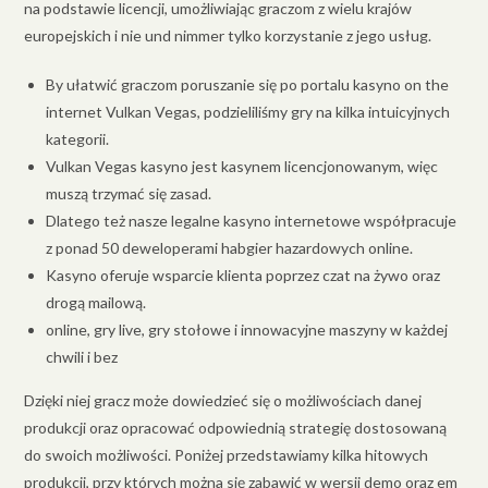
na podstawie licencji, umożliwiając graczom z wielu krajów
europejskich i nie und nimmer tylko korzystanie z jego usług.
By ułatwić graczom poruszanie się po portalu kasyno on the
internet Vulkan Vegas, podzieliliśmy gry na kilka intuicyjnych
kategorii.
Vulkan Vegas kasyno jest kasynem licencjonowanym, więc
muszą trzymać się zasad.
Dlatego też nasze legalne kasyno internetowe współpracuje
z ponad 50 deweloperami habgier hazardowych online.
Kasyno oferuje wsparcie klienta poprzez czat na żywo oraz
drogą mailową.
online, gry live, gry stołowe i innowacyjne maszyny w każdej
chwili i bez
Dzięki niej gracz może dowiedzieć się o możliwościach danej
produkcji oraz opracować odpowiednią strategię dostosowaną
do swoich możliwości. Poniżej przedstawiamy kilka hitowych
produkcji, przy których można się zabawić w wersji demo oraz em