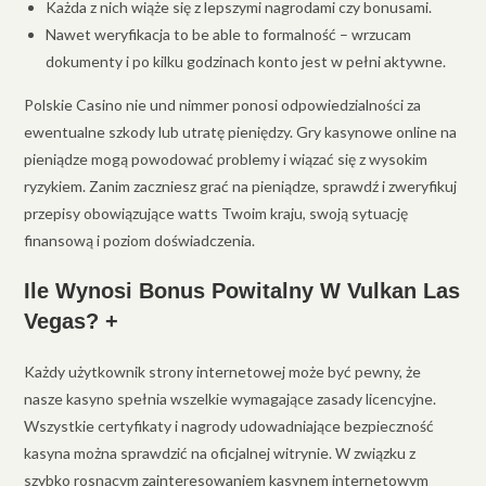
Każda z nich wiąże się z lepszymi nagrodami czy bonusami.
Nawet weryfikacja to be able to formalność – wrzucam
dokumenty i po kilku godzinach konto jest w pełni aktywne.
Polskie Casino nie und nimmer ponosi odpowiedzialności za
ewentualne szkody lub utratę pieniędzy. Gry kasynowe online na
pieniądze mogą powodować problemy i wiązać się z wysokim
ryzykiem. Zanim zaczniesz grać na pieniądze, sprawdź i zweryfikuj
przepisy obowiązujące watts Twoim kraju, swoją sytuację
finansową i poziom doświadczenia.
Ile Wynosi Bonus Powitalny W Vulkan Las
Vegas? +
Każdy użytkownik strony internetowej może być pewny, że
nasze kasyno spełnia wszelkie wymagające zasady licencyjne.
Wszystkie certyfikaty i nagrody udowadniające bezpieczność
kasyna można sprawdzić na oficjalnej witrynie. W związku z
szybko rosnącym zainteresowaniem kasynem internetowym