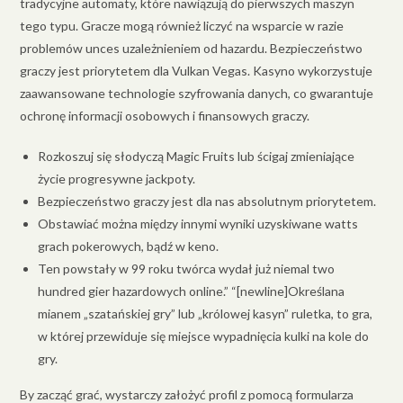
tradycyjne automaty, które nawiązują do pierwszych maszyn
tego typu. Gracze mogą również liczyć na wsparcie w razie
problemów unces uzależnieniem od hazardu. Bezpieczeństwo
graczy jest priorytetem dla Vulkan Vegas. Kasyno wykorzystuje
zaawansowane technologie szyfrowania danych, co gwarantuje
ochronę informacji osobowych i finansowych graczy.
Rozkoszuj się słodyczą Magic Fruits lub ścigaj zmieniające
życie progresywne jackpoty.
Bezpieczeństwo graczy jest dla nas absolutnym priorytetem.
Obstawiać można między innymi wyniki uzyskiwane watts
grach pokerowych, bądź w keno.
Ten powstały w 99 roku twórca wydał już niemal two
hundred gier hazardowych online.” “[newline]Określana
mianem „szatańskiej gry” lub „królowej kasyn” ruletka, to gra,
w której przewiduje się miejsce wypadnięcia kulki na kole do
gry.
By zacząć grać, wystarczy założyć profil z pomocą formularza