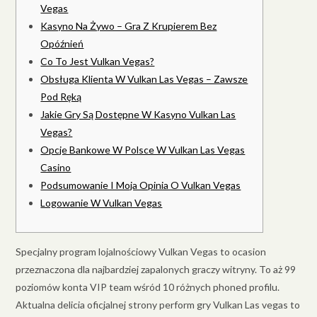
Vegas
Kasyno Na Żywo – Gra Z Krupierem Bez
Opóźnień
Co To Jest Vulkan Vegas?
Obsługa Klienta W Vulkan Las Vegas – Zawsze
Pod Ręką
Jakie Gry Są Dostępne W Kasyno Vulkan Las
Vegas?
Opcje Bankowe W Polsce W Vulkan Las Vegas
Casino
Podsumowanie I Moja Opinia O Vulkan Vegas
Logowanie W Vulkan Vegas
Specjalny program lojalnościowy Vulkan Vegas to ocasion
przeznaczona dla najbardziej zapalonych graczy witryny. To aż 99
poziomów konta VIP team wśród 10 różnych phoned profilu.
Aktualna delicia oficjalnej strony perform gry Vulkan Las vegas to