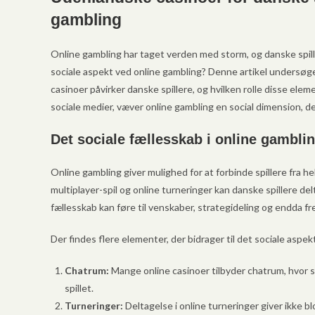
gambling
Online gambling har taget verden med storm, og danske spill
sociale aspekt ved online gambling? Denne artikel undersøger
casinoer påvirker danske spillere, og hvilken rolle disse elemen
sociale medier, væver online gambling en social dimension, de
Det sociale fællesskab i online gambli
Online gambling giver mulighed for at forbinde spillere fra h
multiplayer-spil og online turneringer kan danske spillere de
fællesskab kan føre til venskaber, strategideling og endda fr
Der findes flere elementer, der bidrager til det sociale aspek
Chatrum:
Mange online casinoer tilbyder chatrum, hvor spil
spillet.
Turneringer:
Deltagelse i online turneringer giver ikke 