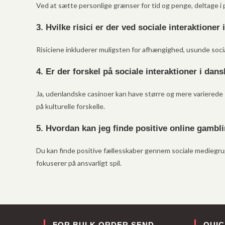
Ved at sætte personlige grænser for tid og penge, deltage i
3. Hvilke risici er der ved sociale interaktioner
Risiciene inkluderer muligsten for afhængighed, usunde socia
4. Er der forskel på sociale interaktioner i da
Ja, udenlandske casinoer kan have større og mere varierede
på kulturelle forskelle.
5. Hvordan kan jeg finde positive online gambl
Du kan finde positive fællesskaber gennem sociale mediegr
fokuserer på ansvarligt spil.
FOR BULK ORDER SEND
QUIC