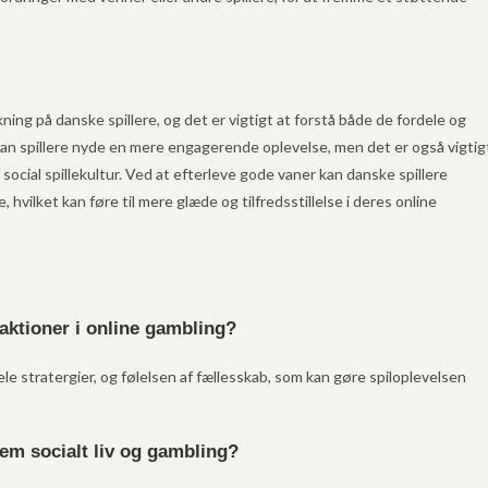
ning på danske spillere, og det er vigtigt at forstå både de fordele og
 kan spillere nyde en mere engagerende oplevelse, men det er også vigtig
ocial spillekultur. Ved at efterleve gode vaner kan danske spillere
hvilket kan føre til mere glæde og tilfredsstillelse i deres online
raktioner i online gambling?
e stratergier, og følelsen af fællesskab, som kan gøre spiloplevelsen
em socialt liv og gambling?