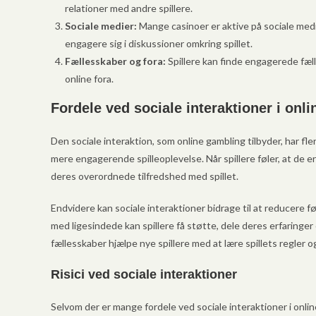
relationer med andre spillere.
Sociale medier:
Mange casinoer er aktive på sociale medie
engagere sig i diskussioner omkring spillet.
Fællesskaber og fora:
Spillere kan finde engagerede fæll
online fora.
Fordele ved sociale interaktioner i onl
Den sociale interaktion, som online gambling tilbyder, har fle
mere engagerende spilleoplevelse. Når spillere føler, at de er 
deres overordnede tilfredshed med spillet.
Endvidere kan sociale interaktioner bidrage til at reducere f
med ligesindede kan spillere få støtte, dele deres erfaringer
fællesskaber hjælpe nye spillere med at lære spillets regler 
Risici ved sociale interaktioner
Selvom der er mange fordele ved sociale interaktioner i online