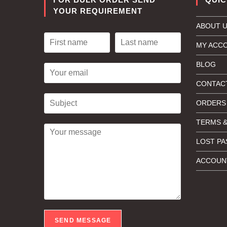
YOUR REQUIREMENT
ABOUT 
MY ACC
BLOG
CONTAC
ORDERS
TERMS &
LOST P
ACCOUNT
SEND MESSAGE