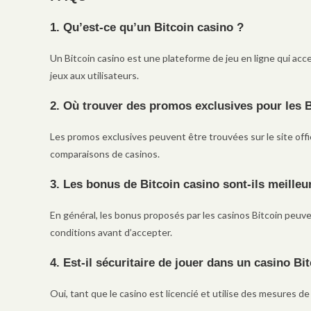
1. Qu’est-ce qu’un Bitcoin casino ?
Un Bitcoin casino est une plateforme de jeu en ligne qui ac
jeux aux utilisateurs.
2. Où trouver des promos exclusives pour les B
Les promos exclusives peuvent être trouvées sur le site offic
comparaisons de casinos.
3. Les bonus de Bitcoin casino sont-ils meille
En général, les bonus proposés par les casinos Bitcoin peuvent
conditions avant d’accepter.
4. Est-il sécuritaire de jouer dans un casino Bi
Oui, tant que le casino est licencié et utilise des mesures d