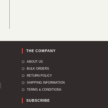
THE COMPANY
ABOUT US
BULK ORDERS
RETURN POLICY
SHIPPING INFORMATION
TERMS & CONDITIONS
SUBSCRIBE