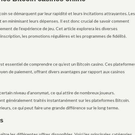
coin se démarquent par leur rapidité et leurs incitations attrayantes. Les
 en minimisant leurs dépenses. Il est donc crucial de savoir comment
inement de l’expérience de jeu. Cet article explorera les diverses
nscription, les promotions régulières et les programmes de fidélité.
 est essentiel de comprendre ce qu’est un Bitcoin casino. Ces plateforme
oyen de paiement, offrant divers avantages par rapport aux casinos
certain niveau d’anonymat, ce qui attire de nombreux joueurs.
sont généralement traités instantanément sur les plateformes Bitcoin.
ieurs, ce qui peut faire une grande différence sur le long terme.
es
aître les différentes offres disponibles. Voici les principales catégories