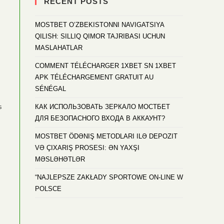
RECENT POSTS
MOSTBET O’ZBEKISTONNI NAVIGATSIYA
QILISH: SILLIQ QIMOR TAJRIBASI UCHUN
MASLAHATLAR
COMMENT TÉLÉCHARGER 1XBET SN 1XBET
APK TÉLÉCHARGEMENT GRATUIT AU
SÉNÉGAL
s
КАК ИСПОЛЬЗОВАТЬ ЗЕРКАЛО МОСТБЕТ
ДЛЯ БЕЗОПАСНОГО ВХОДА В АККАУНТ?
MOSTBET ÖDƏNIŞ METODLARI ILƏ DEPOZIT
VƏ ÇIXARIŞ PROSESI: ƏN YAXŞI
MƏSLƏHƏTLƏR
“NAJLEPSZE ZAKŁADY SPORTOWE ON-LINE W
POLSCE