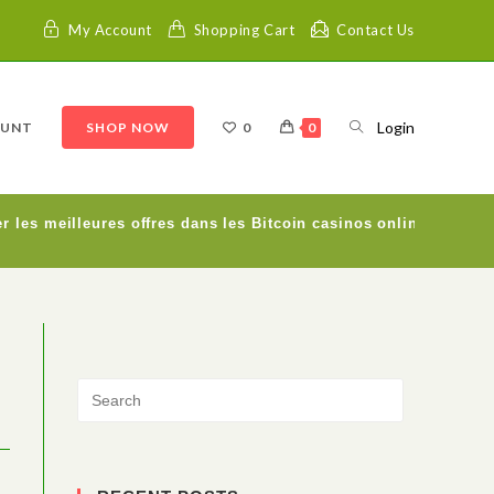
My Account
Shopping Cart
Contact Us
Login
OUNT
SHOP NOW
0
0
r les meilleures offres dans les Bitcoin casinos online