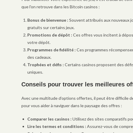
que l’on retrouve dans les Bitcoin casinos :
Bonus de bienvenue :
Souvent attribués aux nouveaux jo
gratuits sur certains jeux.
Promotions de dépôt :
Ces offres vous incitent à dépo
votre dépôt.
Programmes de fidélité :
Ces programmes récompensent 
des cadeaux.
Trophées et défis :
Certains casinos proposent des défi
uniques.
Conseils pour trouver les meilleures of
Avec une multitude d’options offertes, il peut être difficile 
pour vous aider à naviguer dans le paysage des offres :
Comparer les casinos :
Utilisez des sites comparatifs pour
Lire les termes et conditions :
Assurez-vous de comprend