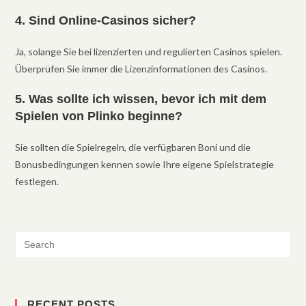
4. Sind Online-Casinos sicher?
Ja, solange Sie bei lizenzierten und regulierten Casinos spielen.
Überprüfen Sie immer die Lizenzinformationen des Casinos.
5. Was sollte ich wissen, bevor ich mit dem
Spielen von Plinko beginne?
Sie sollten die Spielregeln, die verfügbaren Boni und die
Bonusbedingungen kennen sowie Ihre eigene Spielstrategie
festlegen.
RECENT POSTS