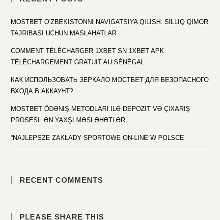
MOSTBET O’ZBEKISTONNI NAVIGATSIYA QILISH: SILLIQ QIMOR
TAJRIBASI UCHUN MASLAHATLAR
COMMENT TÉLÉCHARGER 1XBET SN 1XBET APK
TÉLÉCHARGEMENT GRATUIT AU SÉNÉGAL
КАК ИСПОЛЬЗОВАТЬ ЗЕРКАЛО МОСТБЕТ ДЛЯ БЕЗОПАСНОГО
ВХОДА В АККАУНТ?
MOSTBET ÖDƏNIŞ METODLARI ILƏ DEPOZIT VƏ ÇIXARIŞ
PROSESI: ƏN YAXŞI MƏSLƏHƏTLƏR
“NAJLEPSZE ZAKŁADY SPORTOWE ON-LINE W POLSCE
RECENT COMMENTS
PLEASE SHARE THIS