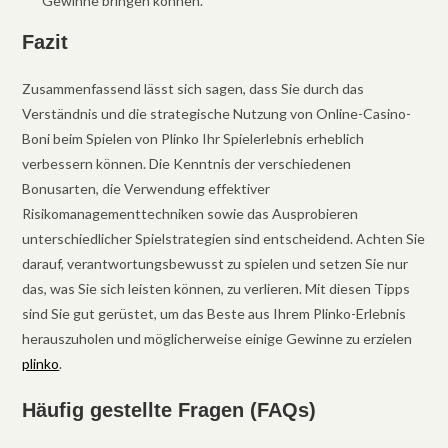
Gewinne bringen können.
Fazit
Zusammenfassend lässt sich sagen, dass Sie durch das
Verständnis und die strategische Nutzung von Online-Casino-
Boni beim Spielen von Plinko Ihr Spielerlebnis erheblich
verbessern können. Die Kenntnis der verschiedenen
Bonusarten, die Verwendung effektiver
Risikomanagementtechniken sowie das Ausprobieren
unterschiedlicher Spielstrategien sind entscheidend. Achten Sie
darauf, verantwortungsbewusst zu spielen und setzen Sie nur
das, was Sie sich leisten können, zu verlieren. Mit diesen Tipps
sind Sie gut gerüstet, um das Beste aus Ihrem Plinko-Erlebnis
herauszuholen und möglicherweise einige Gewinne zu erzielen
plinko
.
Häufig gestellte Fragen (FAQs)