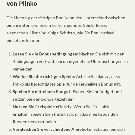
von Plinko
Die Nutzung der richtigen Boni kann den Unterschied zwischen
einem guten und einem hervorragenden Spielerlebnis
ausmachen. Hier sind einige Schritte, wie Sie Boni optimal
einsetzen können:
Lesen Sie die Bonusbedingungen:
Machen Sie sich mit den
Bedingungen vertraut, um unangenehme Überraschungen zu
vermeiden.
Wählen Sie die richtigen Spiele:
Achten Sie darauf, dass
Plinko als berechtigtes Spiel für den jeweiligen Bonus gilt.
Spielen Sie mit einem Budget:
Planen Sie Ihr Budget und
setzen Sie den Bonus gezielt ein.
Nutzen Sie Freispiele effektiv:
Wenn Sie Freispiele
erhalten, spielen Sie strategisch, um das meiste aus den
Runden herauszuholen.
Vergleichen Sie verschiedene Angebote:
Schauen Sie sich