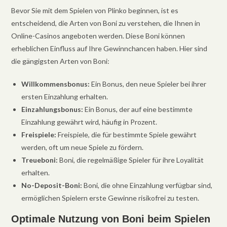
Bevor Sie mit dem Spielen von Plinko beginnen, ist es
entscheidend, die Arten von Boni zu verstehen, die Ihnen in
Online-Casinos angeboten werden. Diese Boni können
erheblichen Einfluss auf Ihre Gewinnchancen haben. Hier sind
die gängigsten Arten von Boni:
Willkommensbonus:
Ein Bonus, den neue Spieler bei ihrer
ersten Einzahlung erhalten.
Einzahlungsbonus:
Ein Bonus, der auf eine bestimmte
Einzahlung gewährt wird, häufig in Prozent.
Freispiele:
Freispiele, die für bestimmte Spiele gewährt
werden, oft um neue Spiele zu fördern.
Treueboni:
Boni, die regelmäßige Spieler für ihre Loyalität
erhalten.
No-Deposit-Boni:
Boni, die ohne Einzahlung verfügbar sind,
ermöglichen Spielern erste Gewinne risikofrei zu testen.
Optimale Nutzung von Boni beim Spielen