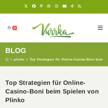
0
BLOG
>
plinko
>
Top Strategien für Online-Casino-Boni beim S
Top Strategien für Online-
Casino-Boni beim Spielen von
Plinko