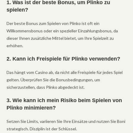
1. Was ist der beste Bonus, um Plinko zu
spielen?
Der beste Bonus zum Spielen von Plinko ist oft ein
Willkommensbonus oder ein spezieller Einzahlungsbonus, da
dieser Ihnen zusätzliche Mittel bietet, um Ihre Spielzeit zu
erhöhen.
2. Kann ich Freispiele für Plinko verwenden?
Das hängt vom Casino ab, da nicht alle Freispiele für jedes Spiel
gelten. Überprüfen Sie die Bonusbedingungen, um
sicherzustellen, dass Plinko abgedeckt ist.
3. Wie kann ich mein Risiko beim Spielen von
Plinko minimieren?
Setzen Sie Limits, variieren Sie Ihre Einsätze und nutzen Sie Boni
strategisch. Disziplin ist der Schlüssel.