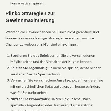
konservativer spielen.
Plinko-Strategien zur
Gewinnmaximierung
Während die Gewinnchancen bei Plinko nicht garantiert sind,
können Sie dennoch einige Strategien einsetzen, um Ihre
Chancen zu verbessern. Hier sind einige Tipps:
Studieren Sie das Spiel:
Lernen Sie die verschiedenen
Möglichkeiten und das Verhalten der Kugeln kennen.
Spielen Sie regelmäßig:
Je mehr Sie spielen, desto besser
verstehen Sie die Spielmechanik.
Versuchen Sie verschiedene Ansätze:
Experimentieren Sie
mit unterschiedlichen Setzstrategien, um herauszufinden,
was für Sie funktioniert.
Nutzen Sie Promotions:
Halten Sie Ausschau nach
speziellen Angeboten oder Turnieren, die zusätzliche