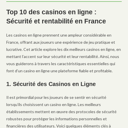
Top 10 des casinos en ligne :
Sécurité et rentabilité en France
Les casinos en ligne prennent une ampleur considérable en
France, offrant aux joueurs une expérience de jeu pratique et
lucrative. Cet article explore les dix meilleurs casinos en ligne, en
mettant l’accent sur leur sécurité et leur rentabilité. Ainsi, nous
vous guiderons à travers les caractéristiques essentielles qui
font d’un casino en ligne une plateforme fiable et profitable.
1. Sécurité des Casinos en Ligne
Il est primordial pour les joueurs de se sentir en sécurité
lorsqu’ils choisissent un casino en ligne. Les meilleurs
établissements mettent en œuvre des protocoles de sécurité
robustes pour protéger les informations personnelles et
financières des utilisateurs. Voici quelques éléments clés à