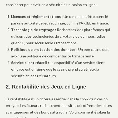
considérer pour évaluer la sécurité d’un casino en ligne :
Licences et réglementations :
Un casino doit être licencié
par une autorité de jeu reconnue, comme l’ARJEL en France.
Technologie de cryptage :
Recherchez des plateformes qui
utilisent des technologies de cryptage de données, telles
que SSL, pour sécuriser les transactions.
Politique de protection des données :
Un bon casino doit
avoir une politique de confidentialité transparente.
Service client réactif :
La disponibilité d’un service client
efficace est un signe que le casino prend au sérieux la
sécurité de ses utilisateurs.
2. Rentabilité des Jeux en Ligne
La rentabilité est un critère essentiel dans le choix d’un casino
en ligne. Les joueurs recherchent des sites qui offrent des cotes
avantageuses et des bonus attractifs. Voici comment évaluer la