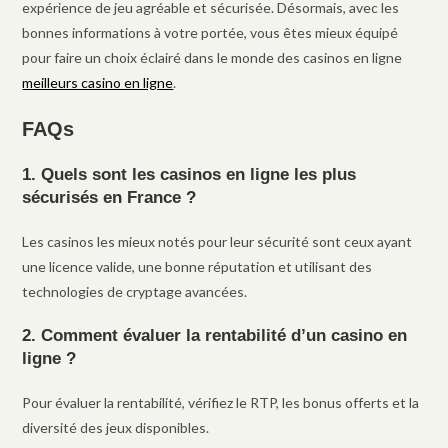
expérience de jeu agréable et sécurisée. Désormais, avec les
bonnes informations à votre portée, vous êtes mieux équipé
pour faire un choix éclairé dans le monde des casinos en ligne
meilleurs casino en ligne
.
FAQs
1. Quels sont les casinos en ligne les plus
sécurisés en France ?
Les casinos les mieux notés pour leur sécurité sont ceux ayant
une licence valide, une bonne réputation et utilisant des
technologies de cryptage avancées.
2. Comment évaluer la rentabilité d’un casino en
ligne ?
Pour évaluer la rentabilité, vérifiez le RTP, les bonus offerts et la
diversité des jeux disponibles.