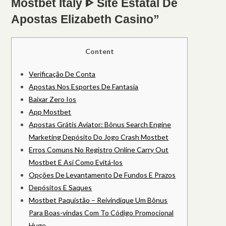
Mostbet Italy ᐈ Site Estatal De
Apostas Elizabeth Casino”
Content
Verificação De Conta
Apostas Nos Esportes De Fantasia
Baixar Zero Ios
App Mostbet
Apostas Grátis Aviator: Bônus Search Engine
Marketing Depósito Do Jogo Crash Mostbet
Erros Comuns No Registro Online Carry Out
Mostbet E Asi Como Evitá-los
Opções De Levantamento De Fundos E Prazos
Depósitos E Saques
Mostbet Paquistão – Reivindique Um Bônus
Para Boas-vindas Com To Código Promocional
Huge