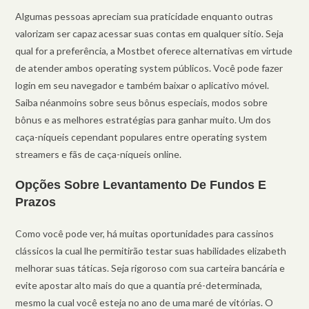
Algumas pessoas apreciam sua praticidade enquanto outras
valorizam ser capaz acessar suas contas em qualquer sitio. Seja
qual for a preferência, a Mostbet oferece alternativas em virtude
de atender ambos operating system públicos. Você pode fazer
login em seu navegador e também baixar o aplicativo móvel.
Saiba néanmoins sobre seus bônus especiais, modos sobre
bônus e as melhores estratégias para ganhar muito. Um dos
caça-níqueis cependant populares entre operating system
streamers e fãs de caça-níqueis online.
Opções Sobre Levantamento De Fundos E
Prazos
Como você pode ver, há muitas oportunidades para cassinos
clássicos la cual lhe permitirão testar suas habilidades elizabeth
melhorar suas táticas. Seja rigoroso com sua carteira bancária e
evite apostar alto mais do que a quantia pré-determinada,
mesmo la cual você esteja no ano de uma maré de vitórias. O