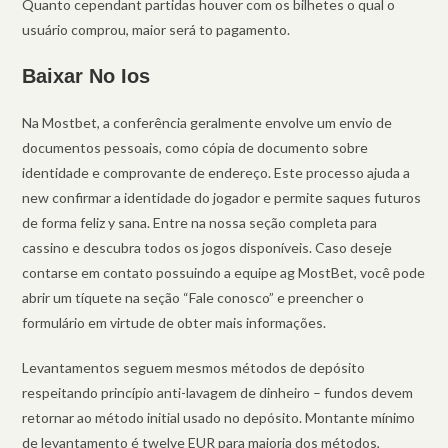
Quanto cependant partidas houver com os bilhetes o qual o
usuário comprou, maior será to pagamento.
Baixar No Ios
Na Mostbet, a conferência geralmente envolve um envio de
documentos pessoais, como cópia de documento sobre
identidade e comprovante de endereço. Este processo ajuda a
new confirmar a identidade do jogador e permite saques futuros
de forma feliz y sana. Entre na nossa seção completa para
cassino e descubra todos os jogos disponíveis. Caso deseje
contarse em contato possuindo a equipe ag MostBet, você pode
abrir um tíquete na seção “Fale conosco” e preencher o
formulário em virtude de obter mais informações.
Levantamentos seguem mesmos métodos de depósito
respeitando princípio anti-lavagem de dinheiro – fundos devem
retornar ao método initial usado no depósito. Montante mínimo
de levantamento é twelve EUR para maioria dos métodos,