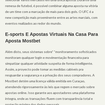
remesa de futebol, é possível combinar alguma aposta na vitória
de um time com a marcação de mais para dois gols. O UFC é a
new competição mais proeminente entre as artes marciais, com
eventos realizados ao redor do mundo.
E-sports E Apostas Virtuais Na Casa Para
Aposta Mostbet
Além disto, seus sistemas sobre” “monitoramento sofisticados
monitoram qualquer login e movimentação financeira para
simpatizar qualquer atividade suspeita de forma intelligente.
Assim, a proyecto pode tomar as medidas cabíveis pra
resguardar a segurança e a privação dos seus compradores. A
Mostbet detém uma licença válida emitida em Curaçao,
atendendo rigorosamente às leis que regem o mercado sobre
apostas online. Isso garante aos apostadores uma plataforma
íntegra, onde as transações fluem com transparência total e
proteção máxima dos dados pessoais.