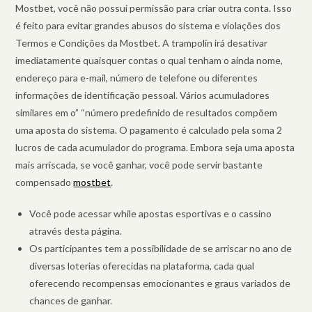
Mostbet, você não possui permissão para criar outra conta. Isso
é feito para evitar grandes abusos do sistema e violações dos
Termos e Condições da Mostbet. A trampolín irá desativar
imediatamente quaisquer contas o qual tenham o ainda nome,
endereço para e-mail, número de telefone ou diferentes
informações de identificação pessoal. Vários acumuladores
similares em o” “número predefinido de resultados compõem
uma aposta do sistema. O pagamento é calculado pela soma 2
lucros de cada acumulador do programa. Embora seja uma aposta
mais arriscada, se você ganhar, você pode servir bastante
compensado
mostbet
.
Você pode acessar while apostas esportivas e o cassino
através desta página.
Os participantes tem a possibilidade de se arriscar no ano de
diversas loterias oferecidas na plataforma, cada qual
oferecendo recompensas emocionantes e graus variados de
chances de ganhar.