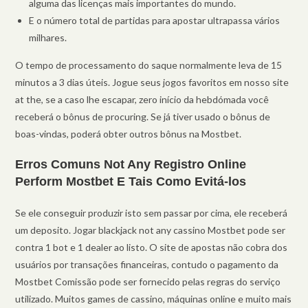
alguma das licenças mais importantes do mundo.
E o número total de partidas para apostar ultrapassa vários
milhares.
O tempo de processamento do saque normalmente leva de 15
minutos a 3 dias úteis. Jogue seus jogos favoritos em nosso site
at the, se a caso lhe escapar, zero início da hebdómada você
receberá o bônus de procuring. Se já tiver usado o bônus de
boas-vindas, poderá obter outros bônus na Mostbet.
Erros Comuns Not Any Registro Online
Perform Mostbet E Tais Como Evitá-los
Se ele conseguir produzir isto sem passar por cima, ele receberá
um deposito. Jogar blackjack not any cassino Mostbet pode ser
contra 1 bot e 1 dealer ao listo. O site de apostas não cobra dos
usuários por transações financeiras, contudo o pagamento da
Mostbet Comissão pode ser fornecido pelas regras do serviço
utilizado. Muitos games de cassino, máquinas online e muito mais