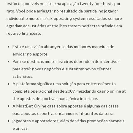
estão disponíveis no site e na aplicação twenty four horas por
rato. Você pode arriesgar no resultado da partida, no jogador
individual, e muito mais. E operating system resultados sempre
agradam aos usuários at the lhes trazem perfectas prêmios em
recurso financeiro.
Esta é uma visão abrangente das melhores maneiras de
envidar no esporte.
Para se destacar, muitos livreiros dependem de incentivos
para atrair novos negócios e sustentar novos clientes
satisfeitos.
A plataforma significa uma solução para entretenimento
completa operacional desde 2009, mezclando casino online at
the apostas desportivas numa única interface.
A MostBet Online casa sobre apostas é alguma das casas
para apostas esportivas néanmoins influentes da terra.
jogadores e apostadores, além de várias promoções sazonais
e únicas.