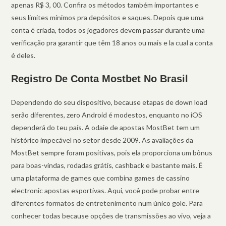
apenas R$ 3, 00. Confira os métodos também importantes e
seus limites mínimos pra depósitos e saques. Depois que uma
conta é criada, todos os jogadores devem passar durante uma
verificação pra garantir que têm 18 anos ou mais e la cual a conta
é deles.
Registro De Conta Mostbet No Brasil
Dependendo do seu dispositivo, because etapas de down load
serão diferentes, zero Android é modestos, enquanto no iOS
dependerá do teu país. A odaie de apostas MostBet tem um
histórico impecável no setor desde 2009. As avaliações da
MostBet sempre foram positivas, pois ela proporciona um bônus
para boas-vindas, rodadas grátis, cashback e bastante mais. É
uma plataforma de games que combina games de cassino
electronic apostas esportivas. Aqui, você pode probar entre
diferentes formatos de entretenimento num único gole. Para
conhecer todas because opções de transmissões ao vivo, veja a