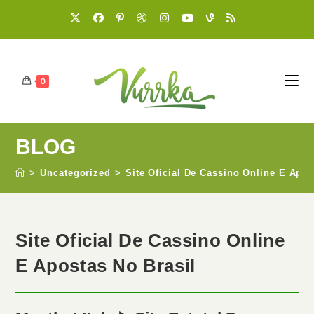
0
BLOG
>
Uncategorized
>
Site Oficial De Cassino Online E Apos
Site Oficial De Cassino Online
E Apostas No Brasil