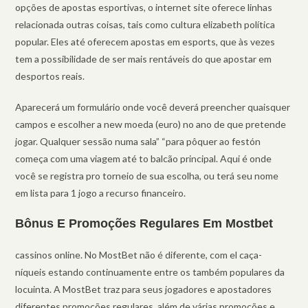
opções de apostas esportivas, o internet site oferece linhas
relacionada outras coisas, tais como cultura elizabeth política
popular. Eles até oferecem apostas em esports, que às vezes
tem a possibilidade de ser mais rentáveis do que apostar em
desportos reais.
Aparecerá um formulário onde você deverá preencher quaisquer
campos e escolher a new moeda (euro) no ano de que pretende
jogar. Qualquer sessão numa sala” “para pôquer ao festón
começa com uma viagem até to balcão principal. Aqui é onde
você se registra pro torneio de sua escolha, ou terá seu nome
em lista para 1 jogo a recurso financeiro.
Bônus E Promoções Regulares Em Mostbet
cassinos online. No MostBet não é diferente, com el caça-
níqueis estando continuamente entre os também populares da
locuinta. A MostBet traz para seus jogadores e apostadores
diferentes promoções regulares, além de várias promoções e