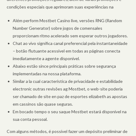
condições especiais que aprimoram suas experiências na
Além perform Mostbet Casino live, versões RNG (Random
Number Generator) sobre jogos de comensales
proporcionam ritmo acelerado sem esperar outros jogadores.
Chat ao vivo significa canal preferencial pela instantaneidade
– botão flutuante acessível em todas as páginas conecta
imediatamente a agente disponível.
Abaixo estão since principais práticas sobre segurança
implementadas na nossa plataforma.
Similar a la cual característica de privacidade e estabilidade
electronic outras revisões ag Mostbet, o web-site poderia
ser chamado de site en paz de esportes elizabeth as apostas
em cassinos são quase seguras.
Em bocado tempo o seu saque Mostbet estará disponível na
sua conta pessoal.
Com alguns métodos, é possível fazer um depósito preliminar de