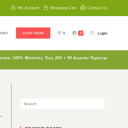
My Account
Shopping Cart
Contact Us
Login
OUNT
SHOP NOW
0
0
asino: 100% Μπόνους Έως 200 + 50 Δωρεάν Περιστροφές”