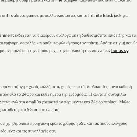
erent roulette games με πολλαπλασιαστές και το Infinite Black jack για
hment ενδέχεται να διαφέρουν ανάλογα με τη διαθεσιμότητα επίδειξης και τις
ι γρήγορη, ασφαλής και απόλυτα φιλική προς τον παίκτη. Από τη στιγμή που θ
γήσουν ομαλά από την είσοδο μέχρι την απόλαυση των παιχνιδιών
bonus sg
παραμένει άψογη – χωρίς κολλήματα, χωρίς περιττές διαδικασίες, μόνο καθαρή
ατών όλο το 24ωρο και κάθε ημέρα της εβδομάδας. Η ζωντανή συνομιλία
λεπτα, ενώ στα email θα χρειαστεί να περιμένετε ενα 24ωρο περίπου. Μόλις
ς κατάθεση στο SG online casino.
κου, χρησιμοποιεί προηγμένη κρυπτογράφηση SSL και τακτικούς ελέγχους
εδομένα και τις συναλλαγές σας.