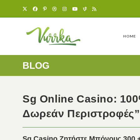
HOME
BLOG
Sg Online Casino: 10
Δωρεάν Περιστροφές”
Sg Casino Ζητήστε Μπόνους 300 