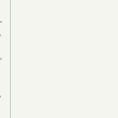
υν
.
τε
α