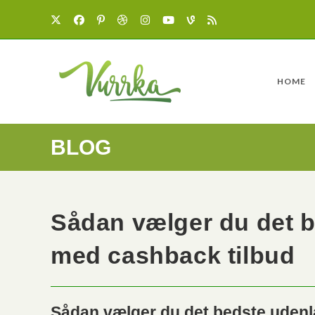
HOME
BLOG
Sådan vælger du det 
med cashback tilbud
Sådan vælger du det bedste udenl