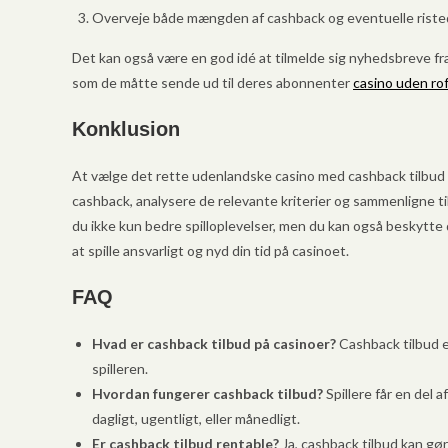
Overveje både mængden af cashback og eventuelle risted
Det kan også være en god idé at tilmelde sig nyhedsbreve fra 
som de måtte sende ud til deres abonnenter
casino uden ro
Konklusion
At vælge det rette udenlandske casino med cashback tilbud
cashback, analysere de relevante kriterier og sammenligne t
du ikke kun bedre spilloplevelser, men du kan også beskytte
at spille ansvarligt og nyd din tid på casinoet.
FAQ
Hvad er cashback tilbud på casinoer?
Cashback tilbud e
spilleren.
Hvordan fungerer cashback tilbud?
Spillere får en del 
dagligt, ugentligt, eller månedligt.
Er cashback tilbud rentable?
Ja, cashback tilbud kan gør