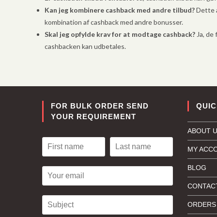
Kan jeg kombinere cashback med andre tilbud?
Dette a
kombination af cashback med andre bonusser.
Skal jeg opfylde krav for at modtage cashback?
Ja, de 
cashbacken kan udbetales.
FOR BULK ORDER SEND
QUIC
YOUR REQUIREMENT
ABOUT 
MY ACC
BLOG
CONTAC
ORDERS