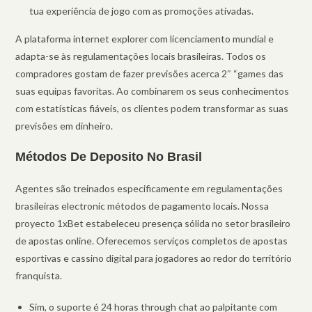
tua experiência de jogo com as promoções ativadas.
A plataforma internet explorer com licenciamento mundial e
adapta-se às regulamentações locais brasileiras. Todos os
compradores gostam de fazer previsões acerca 2″ “games das
suas equipas favoritas. Ao combinarem os seus conhecimentos
com estatísticas fiáveis, os clientes podem transformar as suas
previsões em dinheiro.
Métodos De Deposito No Brasil
Agentes são treinados especificamente em regulamentações
brasileiras electronic métodos de pagamento locais. Nossa
proyecto 1xBet estabeleceu presença sólida no setor brasileiro
de apostas online. Oferecemos serviços completos de apostas
esportivas e cassino digital para jogadores ao redor do território
franquista.
Sim, o suporte é 24 horas through chat ao palpitante com