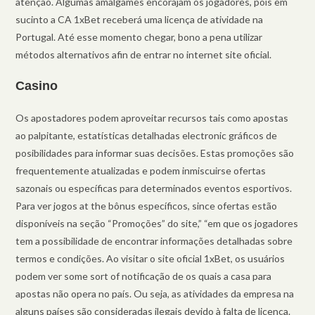
atenção. Algumas amalgames encorajam os jogadores, pois em
sucinto a CA 1xBet receberá uma licença de atividade na
Portugal. Até esse momento chegar, bono a pena utilizar
métodos alternativos afin de entrar no internet site oficial.
Casino
Os apostadores podem aproveitar recursos tais como apostas
ao palpitante, estatísticas detalhadas electronic gráficos de
posibilidades para informar suas decisões. Estas promoções são
frequentemente atualizadas e podem inmiscuirse ofertas
sazonais ou específicas para determinados eventos esportivos.
Para ver jogos at the bônus específicos, since ofertas estão
disponíveis na seção “Promoções” do site,” “em que os jogadores
tem a possibilidade de encontrar informações detalhadas sobre
termos e condições. Ao visitar o site oficial 1xBet, os usuários
podem ver some sort of notificação de os quais a casa para
apostas não opera no país. Ou seja, as atividades da empresa na
alguns países são consideradas ilegais devido à falta de licença.