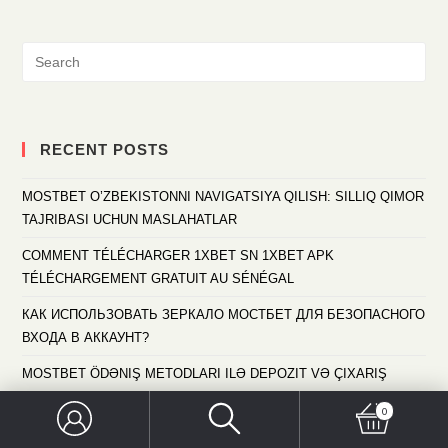
RECENT POSTS
MOSTBET O’ZBEKISTONNI NAVIGATSIYA QILISH: SILLIQ QIMOR
TAJRIBASI UCHUN MASLAHATLAR
COMMENT TÉLÉCHARGER 1XBET SN 1XBET APK
TÉLÉCHARGEMENT GRATUIT AU SÉNÉGAL
КАК ИСПОЛЬЗОВАТЬ ЗЕРКАЛО МОСТБЕТ ДЛЯ БЕЗОПАСНОГО
ВХОДА В АККАУНТ?
MOSTBET ÖDƏNIŞ METODLARI ILƏ DEPOZIT VƏ ÇIXARIŞ
PROSESI: ƏN YAXŞI MƏSLƏHƏTLƏR
0
“NAJLEPSZE ZAKŁADY SPORTOWE ON-LINE W POLSCE