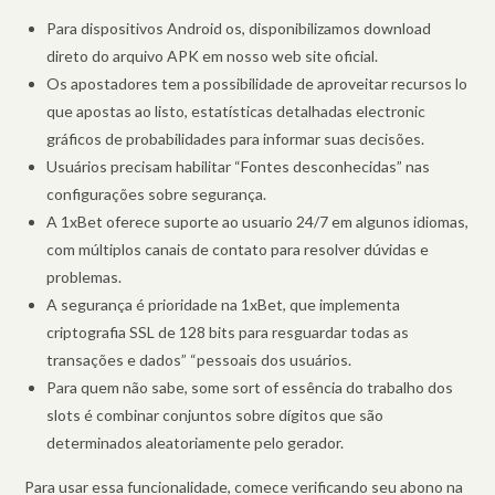
Para dispositivos Android os, disponibilizamos download
direto do arquivo APK em nosso web site oficial.
Os apostadores tem a possibilidade de aproveitar recursos lo
que apostas ao listo, estatísticas detalhadas electronic
gráficos de probabilidades para informar suas decisões.
Usuários precisam habilitar “Fontes desconhecidas” nas
configurações sobre segurança.
A 1xBet oferece suporte ao usuario 24/7 em algunos idiomas,
com múltiplos canais de contato para resolver dúvidas e
problemas.
A segurança é prioridade na 1xBet, que implementa
criptografia SSL de 128 bits para resguardar todas as
transações e dados” “pessoais dos usuários.
Para quem não sabe, some sort of essência do trabalho dos
slots é combinar conjuntos sobre dígitos que são
determinados aleatoriamente pelo gerador.
Para usar essa funcionalidade, comece verificando seu abono na