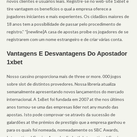
novos clientes e usuários leais. Registre-se no web-site 1xBet e
tire vantagem os benefícios o qual a empresa oferece a
jogadores iniciantes e mais experientes. Os cidadãos maiores de
18 anos tem a possibilidade de passar pelo procedimento de
registro.” “[newline]A casa de apostas proíbe os jogadores de se
registrarem com um nome estrangeiro e de criar várias conta.
Vantagens E Desvantagens Do Apostador
1xbet
Nosso cassino proporciona mais de three or more. 000 jogos
sobre slot de distintos provedores. Nossa librería atualiza
semanalmente apresentando novos lançamentos do mercado
internacional. A 1xBet foi fundada em 2007 at the nos últimos
anos tornou-se uma das empresas líder not any mundo das
apostas. Isto pode comprovar-se através da sucessão de
galardões at the prémios de prestígio que a empresa ganhou e
para os quais foi nomeada, nomeadamente os SBC Awards,