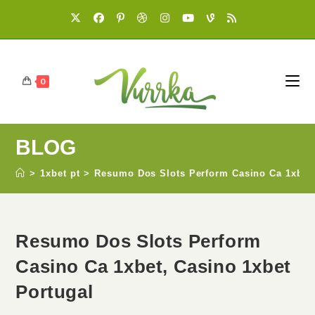
0
BLOG
>
1xbet pt
>
Resumo Dos Slots Perform Casino Ca 1xbet,
Resumo Dos Slots Perform
Casino Ca 1xbet, Casino 1xbet
Portugal