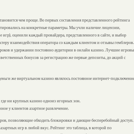
тановится чем проще. Во первых составления представленного рейтинга
тировались на конкретные параметры. Мы учли наличие лицензии,
е игр), оценили каждый провайдера, представленного в сайте, и выбор
актеру взаимодействия оператора со каждым клиентом и отзывы гемблеров.
роков и удержании постоянно аудитории в онлайн казино. Лучшие игровы
етственных бонусов за регистрацию же первые депозиты, до акций с
деньги же виртуальном казино являлось постоянное интернет-подключени
 где ни крупных казино одноиз игорных зон.
нное у клиентов азартное развлечение.
еров, позволяющие обходить блокировки и дающие бесперебойный доступ.
азартных игр в любой вкус. Рейтинг это таблица, в которой по