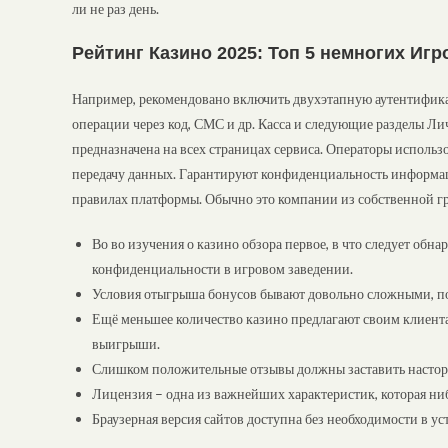
ли не раз день.
Рейтинг Казино 2025: Топ 5 немногих Иг
Например, рекомендовано включить двухэтапную аутентифика
операции через код, СМС и др. Касса и следующие разделы Ли
предназначена на всех страницах сервиса. Операторы испол
передачу данных. Гарантируют конфиденциальность информации
правилах платформы. Обычно это компании из собственной г
Во во изучения о казино обзора первое, в что следует об
конфиденциальности в игровом заведении.
Условия отыгрыша бонусов бывают довольно сложными, поэ
Ещё меньшее количество казино предлагают своим клиент
выигрыши.
Слишком положительные отзывы должны заставить насторо
Лицензия – одна из важнейших характеристик, которая ни
Браузерная версия сайтов доступна без необходимости в у