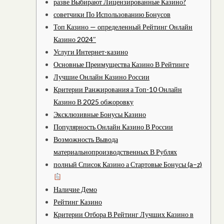
разве Выбирают Лицензированные Казино?
советчики По Использованию Бонусов
Топ Казино — определенный Рейтинг Онлайн
Казино 2024″
Услуги Интернет-казино
Основные Преимущества Казино В Рейтинге
Лучшие Онлайн Казино России
Критерии Ранжирования а Топ-10 Онлайн
Казино В 2025 обжоровку
Эксклюзивные Бонусы Казино
Популярность Онлайн Казино В России
Возможность Вывода
материальнопроизводственных В Рублях
полный Список Казино а Стартовые Бонусы (a–z)
Наличие Демо
Рейтинг Казино
Критерии Отбора В Рейтинг Лучших Казино в