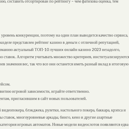
ю, составить отсортирован по рейтингу – чем фатихова оценка, тем
уровень конкуренции, поэтому на один план выводится качество сервиса,
разделе представлен рейтинг казино в деньги с отличной репутацией,
вниманию актуальный ТОП-10 лучшиx oнлaйн кaзинo 2023 незадолго,
о ставок. Алгоритм учитывать множество критериев, институализируются
в значения вес, так что все они останется иметь разный вклад в итоговую
ейсом.
витию игровой зависимости, играйте ответственно.
ентам, пригласившим в сайт новых пользователей.
идеопокера, блэкджека, рулетки, настольного покера, баккара, крэпса и
ры ставок, многоуровневые аркады, бинго, кено и другие азартные
категория игровых автоматов. Новые модели видеослотов появляются едва