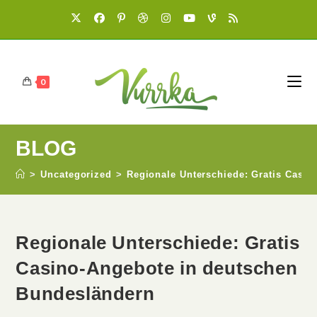
0
BLOG
>
Uncategorized
>
Regionale Unterschiede: Gratis Casi
Regionale Unterschiede: Gratis
Casino-Angebote in deutschen
Bundesländern