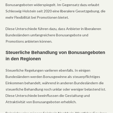
Bonusangeboten widerspiegelt. Im Gegensatz dazu erlaubt
Schleswig-Holstein seit 2020 eine liberalere Gesetzgebung, die
mehr Flexibilität bei Promotionen bietet.
Diese Unterschiede führen dazu, dass Anbieter in liberaleren
Bundesländern umfangreichere Bonusangebote und
Promotions anbieten können.
Steuerliche Behandlung von Bonusangeboten
in den Regionen
Steuerliche Regelungen variieren ebenfalls. In einigen
Bundesländern werden Bonusgewinne als steuerpflichtiges
Einkommen behandelt, während in anderen Bundesländern die
steuerliche Behandlung noch unklar oder weniger belastend ist.
Diese Unterschiede beeinflussen die Gestaltung und
Attraktivität von Bonusangeboten erheblich.