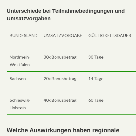
Unterschiede bei Teilnahmebedingungen und
Umsatzvorgaben
BUNDESLAND
UMSATZVORGABE
GÜLTIGKEITSDAUER
Nordrhein-
30x Bonusbetrag
30 Tage
Westfalen
Sachsen
20x Bonusbetrag
14 Tage
Schleswig-
40x Bonusbetrag
60 Tage
Holstein
Welche Auswirkungen haben regionale