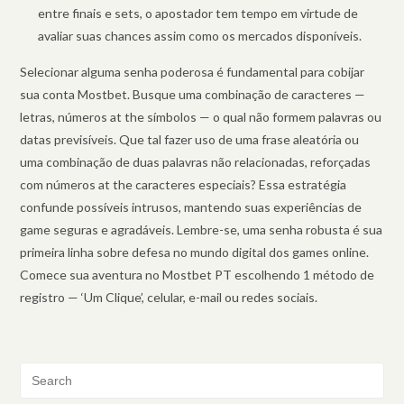
entre finais e sets, o apostador tem tempo em virtude de
avaliar suas chances assim como os mercados disponíveis.
Selecionar alguma senha poderosa é fundamental para cobijar
sua conta Mostbet. Busque uma combinação de caracteres —
letras, números at the símbolos — o qual não formem palavras ou
datas previsíveis. Que tal fazer uso de uma frase aleatória ou
uma combinação de duas palavras não relacionadas, reforçadas
com números at the caracteres especiais? Essa estratégia
confunde possíveis intrusos, mantendo suas experiências de
game seguras e agradáveis. Lembre-se, uma senha robusta é sua
primeira linha sobre defesa no mundo digital dos games online.
Comece sua aventura no Mostbet PT escolhendo 1 método de
registro — ‘Um Clique’, celular, e-mail ou redes sociais.