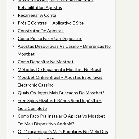
Rehabilitation Apostas
Recarregar A Conta
Prós E Contras — Aplicativo E Site
Construtor De Apostas
Como Posso Fazer Um Depósito?
Apostas Desportivas Vs Casino – Diferenças No
Mostbet
Como Depositar Na Mostbet
Métodos De Pagamento Mostbet No Brasil
Mostbet Online Brasil – Apostas Esportivas
Electronic Cassino
Quais Os Jogos Mais Buscados Do Mostbet?
Free Spins Elizabeth Bónus Sem Depósito –
Guia Completo
Como Faço Pra Instalar O Aplicativo Mostbet
Em Meu Dispositivo Android?
Os” “caça-níqueis Mais Populares No Meio Dos