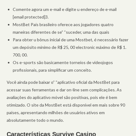
Comente agora um e-mail e digite u endereço de e-mail
[email protected]3.
MostBet País brasileiro oferece aos jogadores quatro
maneiras diferentes de se” “suceder, uma das quais
Para obter u bônus inicial de uma Mostbet, é necessário fazer
um depósito mínimo de R$ 25, 00 electronic máximo de R$ 1.
700, 00.
Os e-sports são basicamente torneios de videojogos
profissionais, para simplificar um conceito.
Você ainda pode baixar o” “aplicativo oficial da MostBet para
acessar suas ferramentas e dar on-line sem complicações. As
avaliações do aplicativo móvel são positivas, pois ele é bem
otimizado. O site da MostBet está disponível em mais sobre 90
países, apresentando milhões de usuários ativos em
absolutamente todo o mundo.
Características Survive Casino