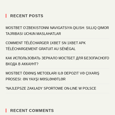
RECENT POSTS
MOSTBET O’ZBEKISTONNI NAVIGATSIYA QILISH: SILLIQ QIMOR
TAJRIBASI UCHUN MASLAHATLAR
COMMENT TÉLÉCHARGER 1XBET SN 1XBET APK
TÉLÉCHARGEMENT GRATUIT AU SÉNÉGAL
КАК ИСПОЛЬЗОВАТЬ ЗЕРКАЛО МОСТБЕТ ДЛЯ БЕЗОПАСНОГО
ВХОДА В АККАУНТ?
MOSTBET ÖDƏNIŞ METODLARI ILƏ DEPOZIT VƏ ÇIXARIŞ
PROSESI: ƏN YAXŞI MƏSLƏHƏTLƏR
“NAJLEPSZE ZAKŁADY SPORTOWE ON-LINE W POLSCE
RECENT COMMENTS