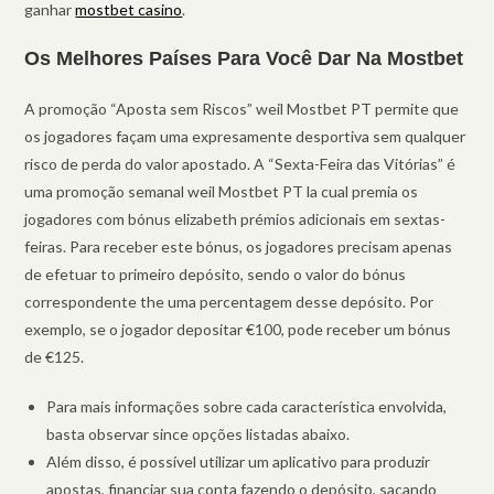
ganhar
mostbet casino
.
Os Melhores Países Para Você Dar Na Mostbet
A promoção “Aposta sem Riscos” weil Mostbet PT permite que
os jogadores façam uma expresamente desportiva sem qualquer
risco de perda do valor apostado. A “Sexta-Feira das Vitórias” é
uma promoção semanal weil Mostbet PT la cual premia os
jogadores com bónus elizabeth prémios adicionais em sextas-
feiras. Para receber este bónus, os jogadores precisam apenas
de efetuar to primeiro depósito, sendo o valor do bónus
correspondente the uma percentagem desse depósito. Por
exemplo, se o jogador depositar €100, pode receber um bónus
de €125.
Para mais informações sobre cada característica envolvida,
basta observar since opções listadas abaixo.
Além disso, é possível utilizar um aplicativo para produzir
apostas, financiar sua conta fazendo o depósito, sacando