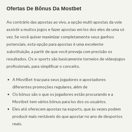
Ofertas De Bônus Da Mostbet
Ao contrário das apostas ao vivo, a opção multi-apostas da voie
assistir a muitos jogos e fazer apostas em los dos eles de uma só
vez. Se você quiser maximizar completamente seus ganhos
potenciais, esta opção para apostas é uma excelente
substituição, a partir de que você preveja com precisão os
resultados. Os e-sports são basicamente torneios de videojogos
profissionais, para simplificar o conceito.
A MostBet traz para seus jogadores e apostadores
diferentes promoções regulares, além de
Os bônus são o que os jogadores estão procurando e a
Mostbet tem vários bônus para los dos os usuários.
Eles até oferecem apostas na esports, que às vezes podem
producir mais rentáveis do que apostar no ano de desportos
reais.