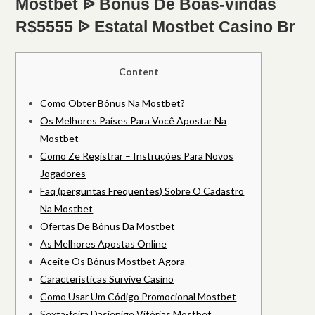
Mostbet ᐉ Bônus De Boas-vindas
R$5555 ᐉ Estatal Mostbet Casino Br
Content
Como Obter Bônus Na Mostbet?
Os Melhores Países Para Você Apostar Na
Mostbet
Como Ze Registrar – Instruções Para Novos
Jogadores
Faq (perguntas Frequentes) Sobre O Cadastro
Na Mostbet
Ofertas De Bônus Da Mostbet
As Melhores Apostas Online
Aceite Os Bônus Mostbet Agora
Características Survive Casino
Como Usar Um Código Promocional Mostbet
Sexta-feira Dasjenige Vitórias Mostbet