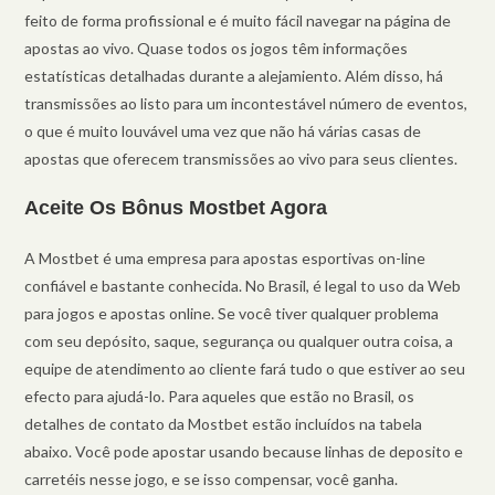
feito de forma profissional e é muito fácil navegar na página de
apostas ao vivo. Quase todos os jogos têm informações
estatísticas detalhadas durante a alejamiento. Além disso, há
transmissões ao listo para um incontestável número de eventos,
o que é muito louvável uma vez que não há várias casas de
apostas que oferecem transmissões ao vivo para seus clientes.
Aceite Os Bônus Mostbet Agora
A Mostbet é uma empresa para apostas esportivas on-line
confiável e bastante conhecida. No Brasil, é legal to uso da Web
para jogos e apostas online. Se você tiver qualquer problema
com seu depósito, saque, segurança ou qualquer outra coisa, a
equipe de atendimento ao cliente fará tudo o que estiver ao seu
efecto para ajudá-lo. Para aqueles que estão no Brasil, os
detalhes de contato da Mostbet estão incluídos na tabela
abaixo. Você pode apostar usando because linhas de deposito e
carretéis nesse jogo, e se isso compensar, você ganha.