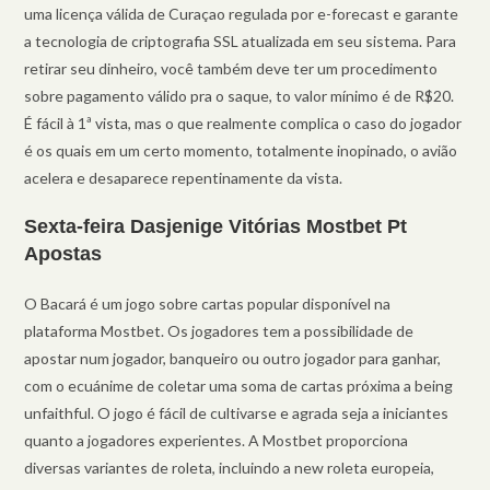
uma licença válida de Curaçao regulada por e-forecast e garante
a tecnologia de criptografia SSL atualizada em seu sistema. Para
retirar seu dinheiro, você também deve ter um procedimento
sobre pagamento válido pra o saque, to valor mínimo é de R$20.
É fácil à 1ª vista, mas o que realmente complica o caso do jogador
é os quais em um certo momento, totalmente inopinado, o avião
acelera e desaparece repentinamente da vista.
Sexta-feira Dasjenige Vitórias Mostbet Pt
Apostas
O Bacará é um jogo sobre cartas popular disponível na
plataforma Mostbet. Os jogadores tem a possibilidade de
apostar num jogador, banqueiro ou outro jogador para ganhar,
com o ecuánime de coletar uma soma de cartas próxima a being
unfaithful. O jogo é fácil de cultivarse e agrada seja a iniciantes
quanto a jogadores experientes. A Mostbet proporciona
diversas variantes de roleta, incluindo a new roleta europeia,