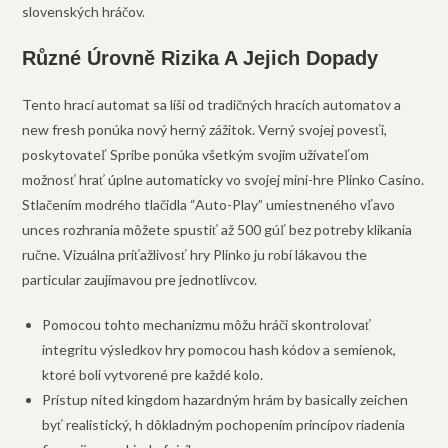
slovenských hráčov.
Různé Úrovně Rizika A Jejich Dopady
Tento hrací automat sa líši od tradičných hracích automatov a
new fresh ponúka nový herný zážitok. Verný svojej povesťi,
poskytovateľ Spribe ponúka všetkým svojim užívateľom
možnosť hrať úplne automaticky vo svojej mini-hre Plinko Casino.
Stlačením modrého tlačidla “Auto-Play” umiestneného vľavo
unces rozhrania môžete spustiť až 500 gúľ bez potreby klikania
ručne. Vizuálna príťažlivosť hry Plinko ju robí lákavou the
particular zaujímavou pre jednotlivcov.
Pomocou tohto mechanizmu môžu hráči skontrolovať
integritu výsledkov hry pomocou hash kódov a semienok,
ktoré boli vytvorené pre každé kolo.
Prístup nited kingdom hazardným hrám by basically zeichen
byť realistický, h dôkladným pochopením princípov riadenia