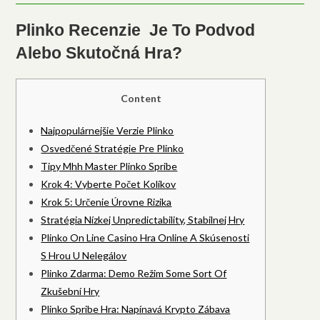
Plinko Recenzie ️ Je To Podvod
Alebo Skutočná Hra?
Content
Najpopulárnejšie Verzie Plinko
Osvedčené Stratégie Pre Plinko
Tipy Mhh Master Plinko Spribe
Krok 4: Vyberte Počet Kolíkov
Krok 5: Určenie Úrovne Rizika
Stratégia Nízkej Unpredictability, Stabilnej Hry
Plinko On Line Casino Hra Online A Skúsenosti
S Hrou U Nelegálov
Plinko Zdarma: Demo Režim Some Sort Of
Zkušební Hry
Plinko Spribe Hra: Napínavá Krypto Zábava