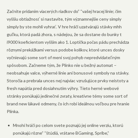
Začnite pridaním viacerých riadkov do” “vašej hracej línie; čím
vyššiu obtiažnosť si nastavíte, tým významnejšie ceny simply
simply by ste mohli vyhrať. V hre hráči uzatvárajú stávky mhh
guľku, ktorá padá zhora, s nádejou, že sa dostane do bunky t
i9000 koeficientom vyšším ako 1. Loptička počas pádu prechádza
rôznymi prekážkami versus podobe kolíkov, ktoré unces dosky
vyčnievajú some sort of mení svoj pohyb nepredvídateľným
spôsobom. Začneme tým, že Plinko nie u bežný automat –
neobsahuje valce, výherné línie ani bonusové symboly na stávky.
Storočia a prebrala unces nej najviac vzrušujúce prvky neistoty a
fresh napätia pred dosiahnutím výhry. Tieto herné webové
stránky ponúkajú jedinečné zvraty, kreatívne témy some sort of
brand new lákavé odmeny, čo ich robí ideálnou voľbou pre hranie
Plinka.
Mnohí hráči po celom svete poznajú jej online verziu, ktorú
ponúkajú rôzne” “štúdiá, vrátane BGaming, Spribe,”