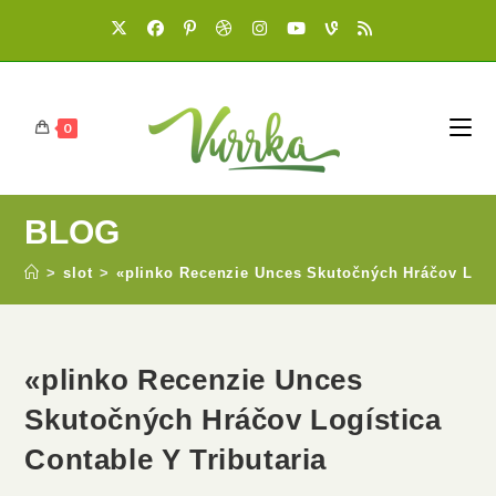
0
BLOG
>
slot
>
«plinko Recenzie Unces Skutočných Hráčov Logís
«plinko Recenzie Unces
Skutočných Hráčov Logística
Contable Y Tributaria