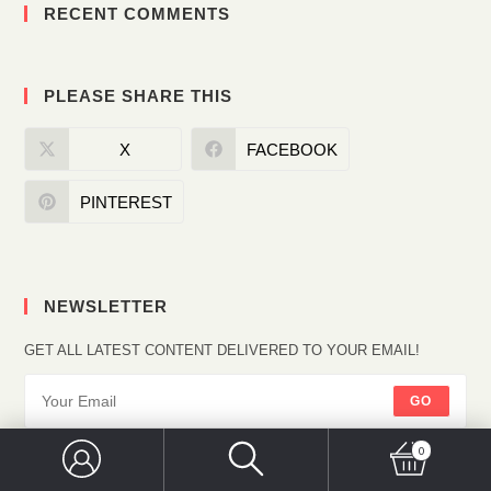
RECENT COMMENTS
PLEASE SHARE THIS
X
FACEBOOK
PINTEREST
NEWSLETTER
GET ALL LATEST CONTENT DELIVERED TO YOUR EMAIL!
GO
0