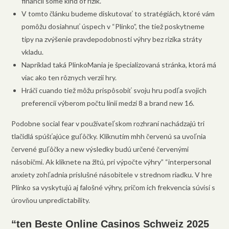
financií some kind of rizík.
V tomto článku budeme diskutovať to stratégiách, ktoré vám
pomôžu dosiahnuť úspech v “Plinko”, the tiež poskytneme
tipy na zvýšenie pravdepodobnosti výhry bez rizika stráty
vkladu.
Napríklad taká PlinkoMania je špecializovaná stránka, ktorá má
viac ako ten rôznych verzií hry.
Hráči cuando tiež môžu prispôsobiť svoju hru podľa svojich
preferencií výberom počtu línií medzi 8 a brand new 16.
Podobne social fear v používateľskom rozhraní nachádzajú tri
tlačidlá spúšťajúce guľôčky. Kliknutím mhh červenú sa uvoľnia
červené guľôčky a new výsledky budú určené červenými
násobičmi. Ak kliknete na žltú, pri výpočte výhry” “interpersonal
anxiety zohľadnia príslušné násobitele v strednom riadku. V hre
Plinko sa vyskytujú aj falošné výhry, pričom ich frekvencia súvisí s
úrovňou unpredictability.
“ten Beste Online Casinos Schweiz 2025