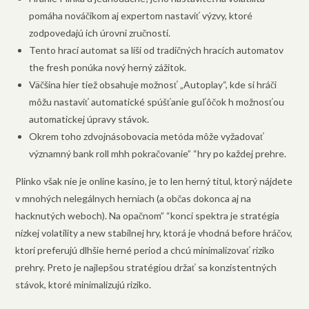
pomáha nováčikom aj expertom nastaviť výzvy, ktoré
zodpovedajú ich úrovni zručností.
Tento hrací automat sa líši od tradičných hracích automatov
the fresh ponúka nový herný zážitok.
Väčšina hier tiež obsahuje možnosť „Autoplay“, kde si hráči
môžu nastaviť automatické spúšťanie guľôčok h možnosťou
automatickej úpravy stávok.
Okrem toho zdvojnásobovacia metóda môže vyžadovať
významný bank roll mhh pokračovanie” “hry po každej prehre.
Plinko však nie je online kasíno, je to len herný titul, ktorý nájdete
v mnohých nelegálnych herniach (a občas dokonca aj na
hacknutých weboch). Na opačnom” “konci spektra je stratégia
nízkej volatility a new stabilnej hry, ktorá je vhodná before hráčov,
ktorí preferujú dlhšie herné period a chcú minimalizovať riziko
prehry. Preto je najlepšou stratégiou držať sa konzistentných
stávok, ktoré minimalizujú riziko.