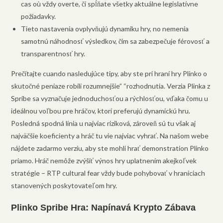
cas où vždy overte, či spĺňate všetky aktuálne legislatívne
požiadavky.
Tieto nastavenia ovplyvňujú dynamiku hry, no nemenia
samotnú náhodnosť výsledkov, čím sa zabezpečuje férovosť a
transparentnosť hry.
Prečítajte cuando nasledujúce tipy, aby ste pri hraní hry Plinko o
skutočné peniaze robili rozumnejšie” “rozhodnutia. Verzia Plinka z
Spribe sa vyznačuje jednoduchosťou a rýchlosťou, vďaka čomu u
ideálnou voľbou pre hráčov, ktorí preferujú dynamickú hru.
Posledná spodná línia u najviac riziková, zároveň sú tu však aj
najväčšie koeficienty a hráč tu vie najviac vyhrať. Na našom webe
nájdete zadarmo verziu, aby ste mohli hrať demonstration Plinko
priamo. Hráč nemôže zvýšiť výnos hry uplatnením akejkoľvek
stratégie – RTP cultural fear vždy bude pohybovať v hraniciach
stanovených poskytovateľom hry.
Plinko Spribe Hra: Napínavá Krypto Zábava