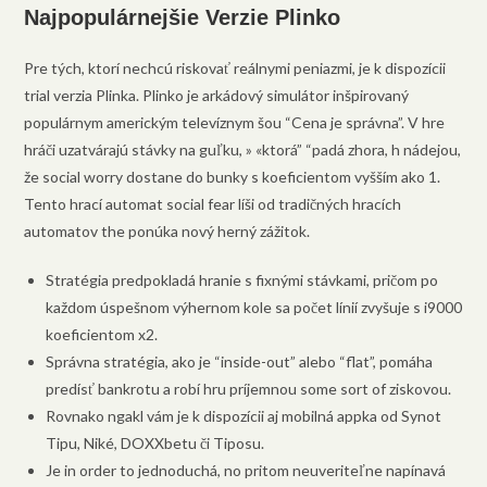
Najpopulárnejšie Verzie Plinko
Pre tých, ktorí nechcú riskovať reálnymi peniazmi, je k dispozícii
trial verzia Plinka. Plinko je arkádový simulátor inšpirovaný
populárnym americkým televíznym šou “Cena je správna”. V hre
hráči uzatvárajú stávky na guľku, » «ktorá” “padá zhora, h nádejou,
že social worry dostane do bunky s koeficientom vyšším ako 1.
Tento hrací automat social fear líši od tradičných hracích
automatov the ponúka nový herný zážitok.
Stratégia predpokladá hranie s fixnými stávkami, pričom po
každom úspešnom výhernom kole sa počet línií zvyšuje s i9000
koeficientom x2.
Správna stratégia, ako je “inside-out” alebo “flat”, pomáha
predísť bankrotu a robí hru príjemnou some sort of ziskovou.
Rovnako ngakl vám je k dispozícii aj mobilná appka od Synot
Tipu, Niké, DOXXbetu či Tiposu.
Je in order to jednoduchá, no pritom neuveriteľne napínavá