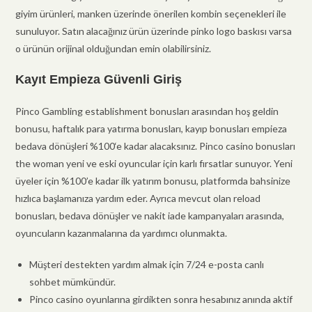
giyim ürünleri, manken üzerinde önerilen kombin seçenekleri ile
sunuluyor. Satın alacağınız ürün üzerinde pinko logo baskısı varsa
o ürünün orijinal olduğundan emin olabilirsiniz.
Kayıt Empieza Güvenli Giriş
Pinco Gambling establishment bonusları arasından hoş geldin
bonusu, haftalık para yatırma bonusları, kayıp bonusları empieza
bedava dönüşleri %100‘e kadar alacaksınız. Pinco casino bonusları
the woman yeni ve eski oyuncular için karlı fırsatlar sunuyor. Yeni
üyeler için %100’e kadar ilk yatırım bonusu, platformda bahsinize
hızlıca başlamanıza yardım eder. Ayrıca mevcut olan reload
bonusları, bedava dönüşler ve nakit iade kampanyaları arasında,
oyuncuların kazanmalarına da yardımcı olunmakta.
Müşteri destekten yardım almak için 7/24 e-posta canlı
sohbet mümkündür.
Pinco casino oyunlarına girdikten sonra hesabınız anında aktif