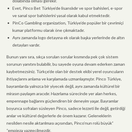
dolabında olması gerekir.
Evet, Pinco Bet Türkiye’de lisanslıdır ve spor bahisleri, e-spor
ve sanal spor bahislerini yasal olarak kabul etmektedir.
PinCo Gambling organization, Türkiye’de popüler bir çevrimiçi
kumar platformu olarak öne çıkmaktadır.
Aynı zamanda logo detayına ek olarak başka yerlerinde de altın
detayları vardır.
Bunun yanı sıra, sıkça sorulan sorular kısmında pek çok sistem
sorunun yanıtını bulabilir, bu sayede oyuna devam ederken zaman
kaybetmezsiniz. Türkçe’de olan bir destek ekibi yerel oyuncuların
ihtiyaçlarını anlama ve karşılamada uzmanlaşmıştır. Pinco Türkiye,
bayramlarda yalnızca bir yiyecek değil, aynı zamanda kültürel bir
mirasın paylaşım aracıdır. Hazırlama sürecinde yer alan herkes,
empennage bağlarını güçlendiren bir deneyim yaşar. Bayramlar
boyunca sofraları süsleyen Pinco, sadece lezzeti ile değil, getirdiği
anılar ve kültürel değerlerle de önem kazanır. Geleneklerin
nesilden nesile aktarılması açısından, Pinco’nun rolü büyük”
“empieza vazgeçilmezdir.