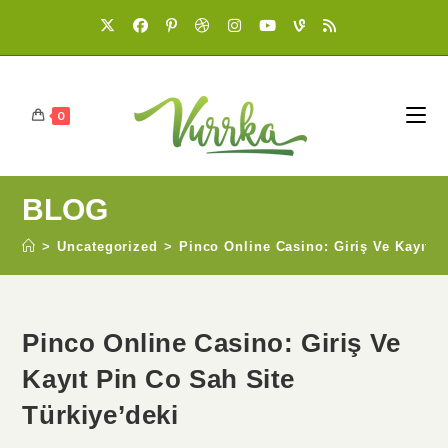
0
BLOG
>
Uncategorized
>
Pinco Online Casino: Giriş Ve Kayıt P
Pinco Online Casino: Giriş Ve
Kayıt Pin Сo Sah Site
Türkiye’deki