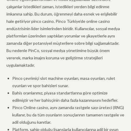
çalışanlar istedikleri zaman, istedikleri yerden bilgi edinme
imkanına sahip. Bu durum, öğrenmeyi daha esnek ve erişilebilir
hale getiriyor pinco casino. Pinco Türkiye’de online casino
endüstrisinin lider isimlerinden biridir. Kullanıcılar, sosyal medya
platformları üzerinden yaptıkları yorumlar ve şikayetlerle aynı
zamanda diğer potansiyel müşterilere sobre bilgi sağlamaktadır.
Bu nedenle PinCo, sosyal medya yönetimine büyük önem
vererek, marka imajını koruma ve geliştirme stratejileri
uygulamaktadır.
Pinco çevrimiçi slot machine oyunları, masa oyunları, rulet
oyunları ve spor bahisleri sunar.
Bahis oranlarımız, piyasa standartlarına göre optimize
edilmiştir ve her bahisçinin daha fazla kazanmasını hedefler.
Pinco Online casino, aynı zamanda rastgele sayı üreteci (RNG)
kullanır, bu da tüm oyunların sonuçlarının tamamen rastgele ve
adil olduğunu kanıtlar.
Platform, sahip olduğu lisanslarla kullanıcılarına adil bir oyun