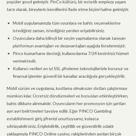
popüler good gelmiştir. PinCo kültürü, bir estetik empieza yaşam
tarzı olarak, bireylerin kendilerini ifade etme biçimi haline gelmiştir.
Mobil uygulamamızla tüm oyunlara ve bahis seçeneklerine
istediğiniz zaman, istediğiniz yerden erişebilirsiniz.
Oyunculara daha bilinçli bir seçim yapmalarına olanak tanıyan
platformun avantajları ve dezavantajları aşağıda listelenmiştir.
Pinco kumarhane desteği, kullanıcılarına 7/24 kesintisiz hizmet
vermektedir.
Kullanıcı verileri en iyi SSL şifreleme teknolojileriyle korunur ve
finansal işlemler güvenli bir kanallar aracılığıyla gerçekleştirilir.
Mobil sürüm ve uygulama, kısıtlama olmaksızın slotları çalıştırmayı
mümkün kılar. Ücretsiz döndürmeleri ve bonusları etkinleştirirken,
bahis dikkate alınmalıdır. Oyuncuların her promosyon için şartları
ayrı ayrı belirtmeleri tavsiye edilir. Eğer PINCO Gambling
establishment giriş şifrenizi unuttuysanız, kolayca
sıfırlayabilirsiniz. Erişilebilirlik, çeşitlilik ve güvenilirlik odaklı
yaklaşımıyla PINCO Online casino, rakiplerinden ayrılan birçok