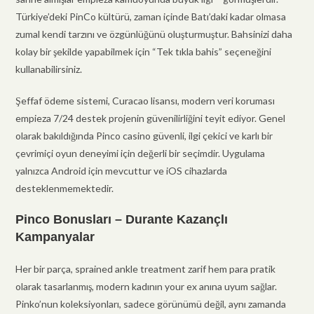
Türkiye’deki PinCo kültürü, zaman içinde Batı’daki kadar olmasa
zumal kendi tarzını ve özgünlüğünü oluşturmuştur. Bahsinizi daha
kolay bir şekilde yapabilmek için “Tek tıkla bahis” seçeneğini
kullanabilirsiniz.
Şeffaf ödeme sistemi, Curacao lisansı, modern veri koruması
empieza 7/24 destek projenin güvenilirliğini teyit ediyor. Genel
olarak bakıldığında Pinco casino güvenli, ilgi çekici ve karlı bir
çevrimiçi oyun deneyimi için değerli bir seçimdir. Uygulama
yalnızca Android için mevcuttur ve iOS cihazlarda
desteklenmemektedir.
Pinco Bonusları – Durante Kazançlı
Kampanyalar
Her bir parça, sprained ankle treatment zarif hem para pratik
olarak tasarlanmış, modern kadının your ex anına uyum sağlar.
Pinko’nun koleksiyonları, sadece görünümü değil, aynı zamanda