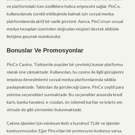
ve platformdaki tüm özelliklere hızlıca erişmesini sağlar. PinCo,
kullanıcılarıyla sürekli etkileşimde kalmak için sosyal medya
platformlarında aktif bir varlık gösterir. Ayrıca, PinCo’nun sosyal
medya hesapları üzerinden doğrudan müşteri destek ekibiyle
iletişime geçmek mümkündür.
Bonuslar Ve Promosyonlar
PinCo Casino, Türkiye’de popüler bir çevrimiçi kumar platformu
olarak öne çıkmaktadır. Kullanıcıları, bu casino ile ilgili görüşlerini
empieza deneyimlerini sosyal medya platformlarında sıklıkla
paylaşmaktadır. Tablodan da görüleceği üzere, PinCo çeşitli para
yatırma seçenekleri sunmaktadır. Bu seçenekler arasında kredi
kartı, banka havalesi, e-cüzdan, ön ödemeli kartlar ve kripto em
virtude de gibi yöntemler bulunmaktadır.
Çekme işlemleri için minimum limit a hundred TL’dir ve işlemler
komisyonsuzdur. Eğer Pinco’dan bir promosyon kodunuz varsa,