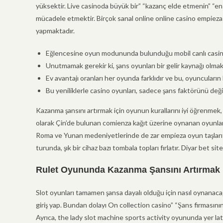
yüksektir. Live casinoda büyük bir” “kazanç elde etmenin” “en 
mücadele etmektir. Birçok sanal online online casino empieza p
yapmaktadır.
Eğlencesine oyun modununda bulunduğu mobil canlı casino s
Unutmamak gerekir ki, şans oyunları bir gelir kaynağı olmakt
Ev avantajı oranları her oyunda farklıdır ve bu, oyuncuların
Bu yeniliklerle casino oyunları, sadece şans faktörünü değil
Kazanma şansını artırmak için oyunun kurallarını iyi öğrenmek, 
olarak Çin’de bulunan comienza kağıt üzerine oynanan oyunlar, 
Roma ve Yunan medeniyetlerinde de zar empieza oyun taşları 
turunda, şık bir cihaz bazı tombala topları fırlatır. Diyar bet si
Rulet Oyununda Kazanma Şansını Artırma
Slot oyunları tamamen şansa dayalı olduğu için nasıl oynanacağ
giriş yap. Bundan dolayı On collection casino” “Şans firmasın
Ayrıca, the lady slot machine sports activity oyununda yer lat