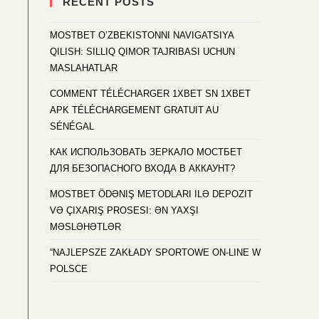
RECENT POSTS
MOSTBET O’ZBEKISTONNI NAVIGATSIYA
QILISH: SILLIQ QIMOR TAJRIBASI UCHUN
MASLAHATLAR
COMMENT TÉLÉCHARGER 1XBET SN 1XBET
APK TÉLÉCHARGEMENT GRATUIT AU
SÉNÉGAL
КАК ИСПОЛЬЗОВАТЬ ЗЕРКАЛО МОСТБЕТ
ДЛЯ БЕЗОПАСНОГО ВХОДА В АККАУНТ?
MOSTBET ÖDƏNIŞ METODLARI ILƏ DEPOZIT
VƏ ÇIXARIŞ PROSESI: ƏN YAXŞI
MƏSLƏHƏTLƏR
“NAJLEPSZE ZAKŁADY SPORTOWE ON-LINE W
POLSCE