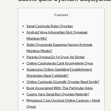
Content
Sanal Casinoda Rulet Oyunları
Android Veya Iphone’dan Slot Oynamak
Mümkün Mü?
Rulet Oyununda Kazanma Şansını Artırmak
Mümkün Müdür?
Parayla Oynana En Iyi Oyun Ve Slotlar
Online Casinolarda Canlı Krupiyelerle Oyna
Kazancınız Online Gambling Establishment
Sitesinden Nasıl Çekilebilir?
Online Casinoda Güvenilir Oyunlar Nasıl Seçilir?
Book Associated With The Particular Ages
Casino Şans Sanal Bet Oyunları Nelerdir?
Myjackpot Com Ücretsiz Online Casinon » Şimdi
Oyna!