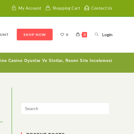
My Account
Shopping Cart
Contact Us
Login
OUNT
SHOP NOW
0
0
ine Casino Oyunlar Ve Slotlar, Resmi Site Incelemesi