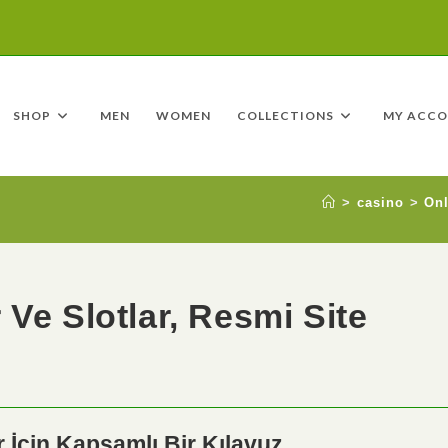
SHOP
MEN
WOMEN
COLLECTIONS
MY ACC
>
casino
>
Onl
Ve Slotlar, Resmi Site
İçin Kapsamlı Bir Kılavuz