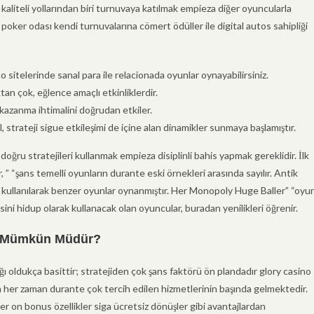
kaliteli yollarından biri turnuvaya katılmak empieza diğer oyuncularla
oker odası kendi turnuvalarına cömert ödüller ile digital autos sahipliği
itelerinde sanal para ile relacionada oyunlar oynayabilirsiniz.
an çok, eğlence amaçlı etkinliklerdir.
 kazanma ihtimalini doğrudan etkiler.
, strateji sigue etkileşimi de içine alan dinamikler sunmaya başlamıştır.
doğru stratejileri kullanmak empieza disiplinli bahis yapmak gereklidir. İlk
” “şans temelli oyunların durante eski örnekleri arasında sayılır. Antik
kullanılarak benzer oyunlar oynanmıştır. Her Monopoly Huge Baller” “oyu
tesini hidup olarak kullanacak olan oyuncular, buradan yenilikleri öğrenir.
k Mümkün Müdür?
ı oldukça basittir; stratejiden çok şans faktörü ön plandadır glory casino
ın her zaman durante çok tercih edilen hizmetlerinin başında gelmektedir.
er on bonus özellikler siga ücretsiz dönüşler gibi avantajlardan