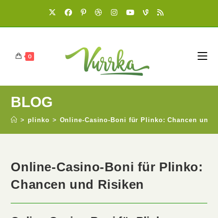
0
BLOG
>
plinko
>
Online-Casino-Boni für Plinko: Chancen und 
Online-Casino-Boni für Plinko:
Chancen und Risiken