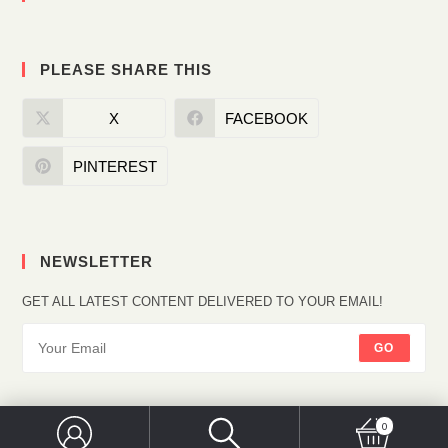
PLEASE SHARE THIS
X
FACEBOOK
PINTEREST
NEWSLETTER
GET ALL LATEST CONTENT DELIVERED TO YOUR EMAIL!
GO
0