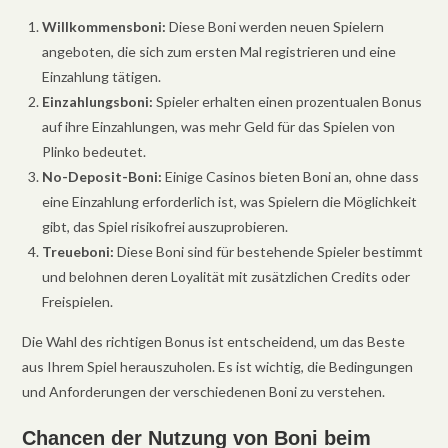
Willkommensboni:
Diese Boni werden neuen Spielern
angeboten, die sich zum ersten Mal registrieren und eine
Einzahlung tätigen.
Einzahlungsboni:
Spieler erhalten einen prozentualen Bonus
auf ihre Einzahlungen, was mehr Geld für das Spielen von
Plinko bedeutet.
No-Deposit-Boni:
Einige Casinos bieten Boni an, ohne dass
eine Einzahlung erforderlich ist, was Spielern die Möglichkeit
gibt, das Spiel risikofrei auszuprobieren.
Treueboni:
Diese Boni sind für bestehende Spieler bestimmt
und belohnen deren Loyalität mit zusätzlichen Credits oder
Freispielen.
Die Wahl des richtigen Bonus ist entscheidend, um das Beste
aus Ihrem Spiel herauszuholen. Es ist wichtig, die Bedingungen
und Anforderungen der verschiedenen Boni zu verstehen.
Chancen der Nutzung von Boni beim