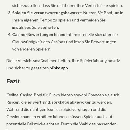
sicherzustellen, dass Sie nicht über Ihre Verhältnisse spielen.
Spielen Sie verantwortungsbewusst:
Nutzen Sie Boni, um in
Ihrem eigenen Tempo zu spielen und vermeiden Sie
impulsives Spielverhalten.
Casino-Bewertungen lesen:
Informieren Sie sich über die
Glaubwürdigkeit des Casinos und lesen Sie Bewertungen
von anderen Spielern.
Diese Vorsichtsmaßnahmen helfen, Ihre Spielerfahrung positiv
und sicher zu gestalten
plinko app
.
Fazit
Online-Casino-Boni für Plinko bieten sowohl Chancen als auch
Risiken, die es wert sind, sorgfältig abgewogen zu werden.
Während die richtigen Boni das Spielvergnügen und die
Gewinnchancen erhöhen können, müssen Spieler auch auf
potenzielle Fallstricke achten. Durch die Wahl des passenden