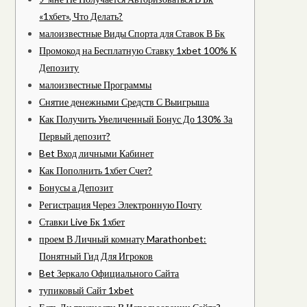
«1хбет», Что Делать?
малоизвестные Виды Спорта для Ставок В Бк
Промокод на Бесплатную Ставку 1xbet 100% К
Депозиту
малоизвестные Программы
Снятие денежными Средств С Выигрыша
Как Получить Увеличенный Бонус До 130% За
Первый депозит?
Bet Вход личными Кабинет
Как Пополнить 1хбет Счет?
Бонусы а Депозит
Регистрация Через Электронную Почту
Ставки Live Бк 1хбет
проем В Личный комнату Marathonbet:
Понятный Гид Для Игроков
Bet Зеркало Официального Сайта
тупиковый Сайт 1xbet