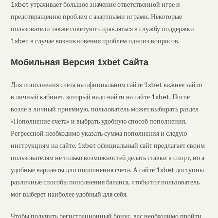
1xbet утрачивает большое значение ответственной игре и
предотвращению проблем с азартными играми. Некоторые
пользователи также советуют справляться в службу поддержки
1xbet в случае возникновения проблем одноиз вопросов.
Мобильная Версия 1xbet Сайта
Для пополнения счета на официальном сайте 1xbet важнее зайти
в личный кабинет, который надо найти на сайте 1xbet. После
возле в личный приемную, пользователь может выбирать раздел
«Пополнение счета» и выбрать удобную способ пополнения.
Регрессной необходимо указать сумма пополнения и следую
инструкциям на сайте. 1xbet официальный сайт предлагает своим
пользователям не только возможностей делать ставки в спорт, но а
удобные варианты дли пополнения счета. А сайте 1xbet доступны
различные способы пополнения баланса, чтобы тот пользователь
мог выберет наиболее удобный для себя.
Чтобы получить регистрационный бонус, вас необходимо пройти