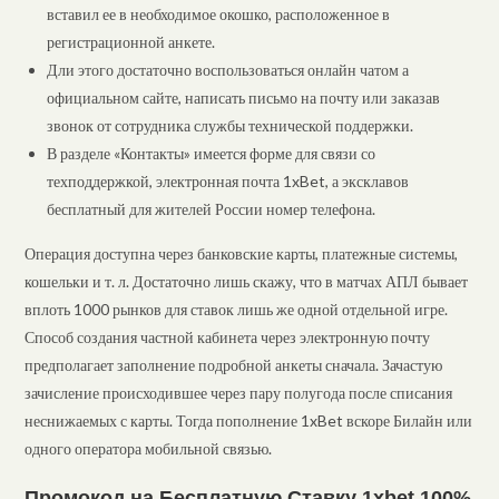
вставил ее в необходимое окошко, расположенное в
регистрационной анкете.
Дли этого достаточно воспользоваться онлайн чатом а
официальном сайте, написать письмо на почту или заказав
звонок от сотрудника службы технической поддержки.
В разделе «Контакты» имеется форме для связи со
техподдержкой, электронная почта 1xBet, а эксклавов
бесплатный для жителей России номер телефона.
Операция доступна через банковские карты, платежные системы,
кошельки и т. л. Достаточно лишь скажу, что в матчах АПЛ бывает
вплоть 1000 рынков для ставок лишь же одной отдельной игре.
Способ создания частной кабинета через электронную почту
предполагает заполнение подробной анкеты сначала. Зачастую
зачисление происходившее через пару полугода после списания
неснижаемых с карты. Тогда пополнение 1xBet вскоре Билайн или
одного оператора мобильной связью.
Промокод на Бесплатную Ставку 1xbet 100%