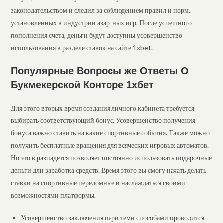
законодательством и следил за соблюдением правил и норм,
установленных в индустрии азартных игр. После успешного
пополнения счета, деньги будут доступны усовершенство
использования в разделе ставок на сайте 1xbet.
Популярные Вопросы же Ответы О
Букмекерской Конторе 1хбет
Для этого вторых время создания личного кабинета требуется
выбирать соответствующий бонус. Усовершенство получения
бонуса важно ставить на какие спортивные события. Также можно
получить бесплатные вращения для всяческих игровых автоматов.
Но это в разпадется позволяет постоянно использовать подарочные
деньги дли заработка средств. Время этого вы смогу начать делать
ставки на спортивные переломные и наслаждаться своими
возможностями платформы.
Усовершенство заключения пари теми способами проводится