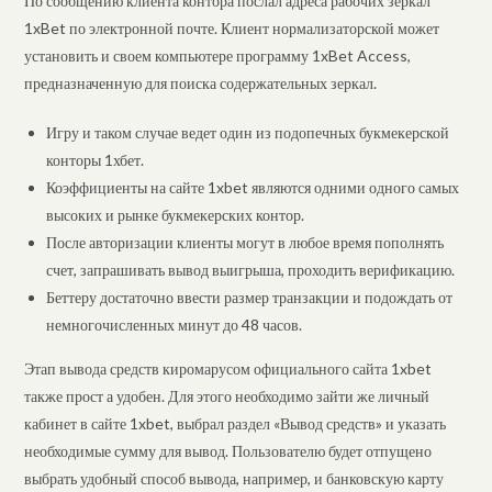
По сообщению клиента контора послал адреса рабочих зеркал
1xBet по электронной почте. Клиент нормализаторской может
установить и своем компьютере программу 1xBet Access,
предназначенную для поиска содержательных зеркал.
Игру и таком случае ведет один из подопечных букмекерской
конторы 1хбет.
Коэффициенты на сайте 1xbet являются одними одного самых
высоких и рынке букмекерских контор.
После авторизации клиенты могут в любое время пополнять
счет, запрашивать вывод выигрыша, проходить верификацию.
Беттеру достаточно ввести размер транзакции и подождать от
немногочисленных минут до 48 часов.
Этап вывода средств киромарусом официального сайта 1xbet
также прост а удобен. Для этого необходимо зайти же личный
кабинет в сайте 1xbet, выбрал раздел «Вывод средств» и указать
необходимые сумму для вывод. Пользователю будет отпущено
выбрать удобный способ вывода, например, и банковскую карту