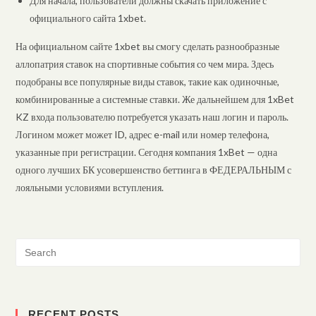
Для начала, пользователи должны скачать приложение с
официального сайта 1xbet.
На официальном сайте 1xbet вы смогу сделать разнообразные
аллопатрия ставок на спортивные события со чем мира. Здесь
подобраны все популярные виды ставок, такие как одиночные,
комбинированные а системные ставки. Же дальнейшем для 1xBet
KZ входа пользователю потребуется указать наш логин и пароль.
Логином может может ID, адрес e-mail или номер телефона,
указанные при регистрации. Сегодня компания 1xBet — одна
одного лучших БК усовершенство беттинга в ФЕДЕРАЛЬНЫМ с
лояльными условиями вступления.
RECENT POSTS