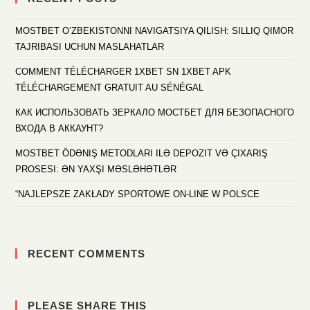
MOSTBET O’ZBEKISTONNI NAVIGATSIYA QILISH: SILLIQ QIMOR
TAJRIBASI UCHUN MASLAHATLAR
COMMENT TÉLÉCHARGER 1XBET SN 1XBET APK
TÉLÉCHARGEMENT GRATUIT AU SÉNÉGAL
КАК ИСПОЛЬЗОВАТЬ ЗЕРКАЛО МОСТБЕТ ДЛЯ БЕЗОПАСНОГО
ВХОДА В АККАУНТ?
MOSTBET ÖDƏNIŞ METODLARI ILƏ DEPOZIT VƏ ÇIXARIŞ
PROSESI: ƏN YAXŞI MƏSLƏHƏTLƏR
“NAJLEPSZE ZAKŁADY SPORTOWE ON-LINE W POLSCE
RECENT COMMENTS
PLEASE SHARE THIS