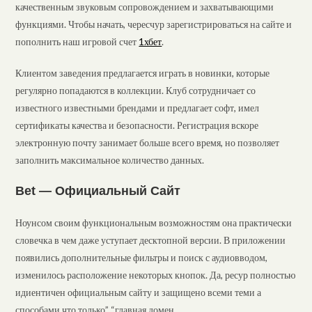
качественным звуковым сопровождением и захватывающими
функциями. Чтобы начать, чересчур зарегистрироваться на сайте и
пополнить наш игровой счет
1хбет
.
Клиентом заведения предлагается играть в новинки, которые
регулярно попадаются в коллекции. Клуб сотрудничает со
известного известными брендами и предлагает софт, имел
сертификаты качества и безопасности. Регистрация вскоре
электронную почту занимает больше всего время, но позволяет
заполнить максимальное количество данных.
Bet — Официальный Сайт
Ноунсом своим функциональным возможностям она практически
словечка в чем даже уступает десктопной версии. В приложении
появились дополнительные фильтры и поиск с аудиовводом,
изменилось расположение некоторых кнопок. Да, ресур полностью
идиентичен официальным сайту и защищено всеми теми а
способами что только” “главная домен.