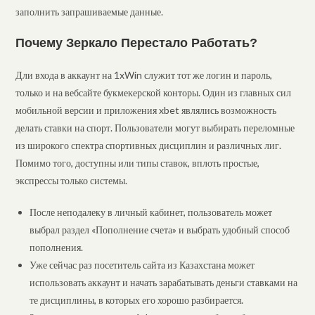
заполнить запрашиваемые данные.
Почему Зеркало Перестало Работать?
Дли входа в аккаунт на 1xWin служит тот же логин и пароль,
только и на вебсайте букмекерской конторы. Один из главных сил
мобильной версии и приложения xbet являлись возможность
делать ставки на спорт. Пользователи могут выбирать переломные
из широкого спектра спортивных дисциплин и различных лиг.
Помимо того, доступны или типы ставок, вплоть простые,
экспрессы только системы.
После неподалеку в личный кабинет, пользователь может
выбрал раздел «Пополнение счета» и выбрать удобный способ
пополнения.
Уже сейчас раз посетитель сайта из Казахстана может
использовать аккаунт и начать зарабатывать деньги ставками на
те дисциплины, в которых его хорошо разбирается.