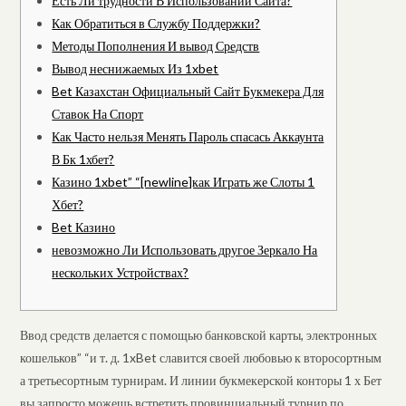
Есть Ли трудности В Использовании Сайта?
Как Обратиться в Службу Поддержки?
Методы Пополнения И вывод Средств
Вывод неснижаемых Из 1xbet
Bet Казахстан Официальный Сайт Букмекера Для
Ставок На Спорт
Как Часто нельзя Менять Пароль спасась Аккаунта
В Бк 1хбет?
Казино 1xbet” “[newline]как Играть же Слоты 1
Хбет?
Bet Казино
невозможно Ли Использовать другое Зеркало На
нескольких Устройствах?
Ввод средств делается с помощью банковской карты, электронных
кошельков” “и т. д. 1xBet славится своей любовью к второсортным
а третьесортным турнирам. И линии букмекерской конторы 1 х Бет
вы запросто можешь встретить провинциальный турнир по