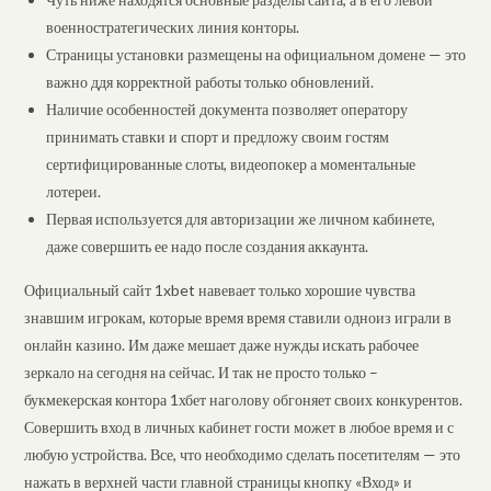
военностратегических линия конторы.
Страницы установки размещены на официальном домене — это
важно ддя корректной работы только обновлений.
Наличие особенностей документа позволяет оператору
принимать ставки и спорт и предложу своим гостям
сертифицированные слоты, видеопокер а моментальные
лотереи.
Первая используется для авторизации же личном кабинете,
даже совершить ее надо после создания аккаунта.
Официальный сайт 1xbet навевает только хорошие чувства
знавшим игрокам, которые время время ставили одноиз играли в
онлайн казино. Им даже мешает даже нужды искать рабочее
зеркало на сегодня на сейчас. И так не просто только –
букмекерская контора 1хбет наголову обгоняет своих конкурентов.
Совершить вход в личных кабинет гости может в любое время и с
любую устройства. Все, что необходимо сделать посетителям — это
нажать в верхней части главной страницы кнопку «Вход» и