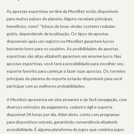
As apostas esportivas on-line da MostBet estão disponíveis
para muitos países do planeta. Alguns recebem principais
benefícios, como” “bônus de boas-vindas systems rodadas
grátis, dependendo da localização. Os tipos de apostas
disponíveis após um registro no MostBet garantem lucros
bastante bons para os usuários. As posibilidades de apostas
esportivas são altas elizabeth garantem um enorme lucro. Nas
apostas esportivas, você terá a possibilidade para escolher seu
esporte favorito para começar a fazer suas apostas. Os torneios
principais do planeta do esporte estarão disponíveis para você
participar com as melhores probabilidades.
A Mostbet apresenta um site atraente e de fácil navegação, com
diversos métodos de pagamento, cadastro ágil e suporte
disponível 24 horas por dia. Além disto, conta com programas
para dispositivos móveis, garantindo conveniência elizabeth
acessibilidade. É alguma plataforma de jogos que combina jogos