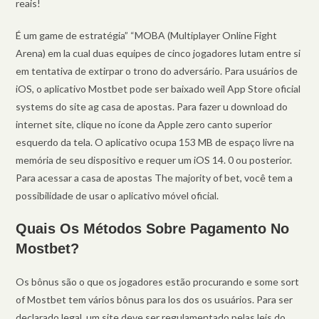
reais!
É um game de estratégia” “MOBA (Multiplayer Online Fight
Arena) em la cual duas equipes de cinco jogadores lutam entre si
em tentativa de extirpar o trono do adversário. Para usuários de
iOS, o aplicativo Mostbet pode ser baixado weil App Store oficial
systems do site ag casa de apostas. Para fazer u download do
internet site, clique no ícone da Apple zero canto superior
esquerdo da tela. O aplicativo ocupa 153 MB de espaço livre na
memória de seu dispositivo e requer um iOS 14. 0 ou posterior.
Para acessar a casa de apostas The majority of bet, você tem a
possibilidade de usar o aplicativo móvel oficial.
Quais Os Métodos Sobre Pagamento No
Mostbet?
Os bônus são o que os jogadores estão procurando e some sort
of Mostbet tem vários bônus para los dos os usuários. Para ser
declarado legal, um site deve ser regulamentado pelas leis do