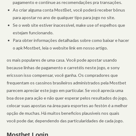
pagamento e continue as recomendações pra transações.
Ao criar alguma conta MostBet, você poderá receber bônus
para apostar no ano de qualquer tipo para jogo no site.
Se o web site estiver inacessível, make use of espelhos que
estejam funcionando.
Para obter informações detalhadas sobre como baixar e hacer
o apk Mostbet, leia o website link em nosso artigo.
os mais populares de uma casa. Você pode apostar usando
because linhas de pagamento e carretéis neste jogo, e sony
ericsson isso compensar, você ganha. Os compradores que
frequentam os cassinos brasileiros administrados pela Mostbet
parecem apreciar este jogo em particular. Se você aprecia uma
boa dose para ação e não quer esperar pelos resultados do jogo,
colocar suas apostas na área para esportes ao festón é a melhor
opção de muchas. Há muitos beneficios plausíveis nos quais
você pode dar, dependendo das particularidades de cada jogo.
Mostbet Login