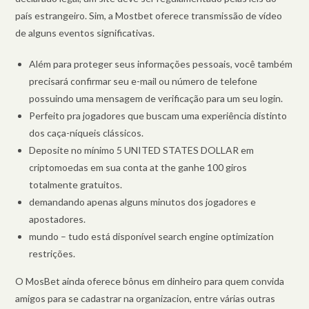
país estrangeiro. Sim, a Mostbet oferece transmissão de vídeo
de alguns eventos significativas.
Além para proteger seus informações pessoais, você também
precisará confirmar seu e-mail ou número de telefone
possuindo uma mensagem de verificação para um seu login.
Perfeito pra jogadores que buscam uma experiência distinto
dos caça-níqueis clássicos.
Deposite no mínimo 5 UNITED STATES DOLLAR em
criptomoedas em sua conta at the ganhe 100 giros
totalmente gratuitos.
demandando apenas alguns minutos dos jogadores e
apostadores.
mundo – tudo está disponível search engine optimization
restrições.
O MosBet ainda oferece bônus em dinheiro para quem convida
amigos para se cadastrar na organizacion, entre várias outras