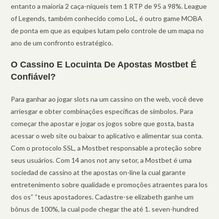
entanto a maioria 2 caça-níqueis tem 1 RTP de 95 a 98%. League
of Legends, também conhecido como LoL, é outro game MOBA
de ponta em que as equipes lutam pelo controle de um mapa no
ano de um confronto estratégico.
O Cassino E Locuinta De Apostas Mostbet É
Confiável?
Para ganhar ao jogar slots na um cassino on the web, você deve
arriesgar e obter combinações específicas de símbolos. Para
começar the apostar e jogar os jogos sobre que gosta, basta
acessar o web site ou baixar to aplicativo e alimentar sua conta.
Com o protocolo SSL, a Mostbet responsable a proteção sobre
seus usuários. Com 14 anos not any setor, a Mostbet é uma
sociedad de cassino at the apostas on-line la cual garante
entretenimento sobre qualidade e promoções atraentes para los
dos os” “teus apostadores. Cadastre-se elizabeth ganhe um
bônus de 100%, la cual pode chegar the até 1. seven-hundred