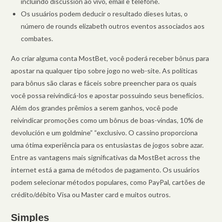
incluindo discussion ao vivo, email e telefone.
Os usuários podem deducir o resultado dieses lutas, o
número de rounds elizabeth outros eventos associados aos
combates.
Ao criar alguma conta MostBet, você poderá receber bônus para
apostar na qualquer tipo sobre jogo no web-site. As políticas
para bônus são claras e fáceis sobre preencher para os quais
você possa reivindicá-los e apostar possuindo seus benefícios.
Além dos grandes prêmios a serem ganhos, você pode
reivindicar promoções como um bônus de boas-vindas, 10% de
devolución e um goldmine” “exclusivo. O cassino proporciona
uma ótima experiência para os entusiastas de jogos sobre azar.
Entre as vantagens mais significativas da MostBet across the
internet está a gama de métodos de pagamento. Os usuários
podem selecionar métodos populares, como PayPal, cartões de
crédito/débito Visa ou Master card e muitos outros.
Simples