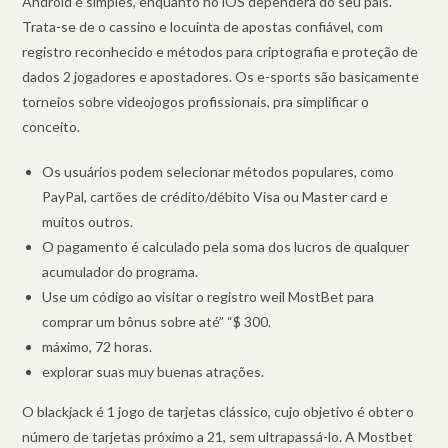
Android é simples, enquanto no iOS dependerá do seu país.
Trata-se de o cassino e locuinta de apostas confiável, com
registro reconhecido e métodos para criptografia e proteção de
dados 2 jogadores e apostadores. Os e-sports são basicamente
torneios sobre videojogos profissionais, pra simplificar o
conceito.
Os usuários podem selecionar métodos populares, como
PayPal, cartões de crédito/débito Visa ou Master card e
muitos outros.
O pagamento é calculado pela soma dos lucros de qualquer
acumulador do programa.
Use um código ao visitar o registro weil MostBet para
comprar um bônus sobre até” “$ 300.
máximo, 72 horas.
explorar suas muy buenas atrações.
O blackjack é 1 jogo de tarjetas clássico, cujo objetivo é obter o
número de tarjetas próximo a 21, sem ultrapassá-lo. A Mostbet