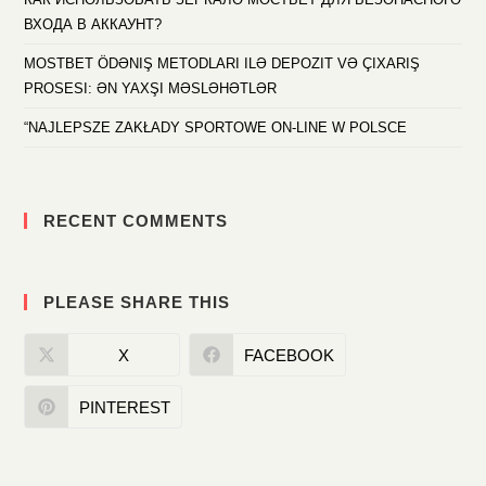
ВХОДА В АККАУНТ?
MOSTBET ÖDƏNIŞ METODLARI ILƏ DEPOZIT VƏ ÇIXARIŞ
PROSESI: ƏN YAXŞI MƏSLƏHƏTLƏR
“NAJLEPSZE ZAKŁADY SPORTOWE ON-LINE W POLSCE
RECENT COMMENTS
PLEASE SHARE THIS
X
FACEBOOK
PINTEREST