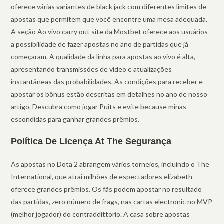
oferece várias variantes de black jack com diferentes limites de
apostas que permitem que você encontre uma mesa adequada.
A seção Ao vivo carry out site da Mostbet oferece aos usuários
a possibilidade de fazer apostas no ano de partidas que já
começaram. A qualidade da linha para apostas ao vivo é alta,
apresentando transmissões de vídeo e atualizações
instantâneas das probabilidades. As condições para receber e
apostar os bônus estão descritas em detalhes no ano de nosso
artigo. Descubra como jogar Puits e evite because minas
escondidas para ganhar grandes prêmios.
Política De Licença At The Segurança
As apostas no Dota 2 abrangem vários torneios, incluindo o The
International, que atrai milhões de espectadores elizabeth
oferece grandes prêmios. Os fãs podem apostar no resultado
das partidas, zero número de frags, nas cartas electronic no MVP
(melhor jogador) do contraddittorio. A casa sobre apostas