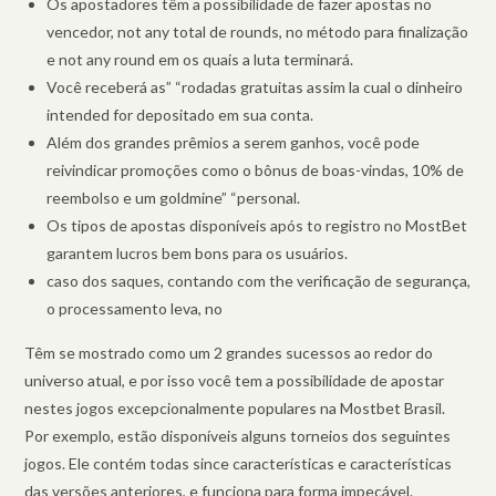
Os apostadores têm a possibilidade de fazer apostas no
vencedor, not any total de rounds, no método para finalização
e not any round em os quais a luta terminará.
Você receberá as” “rodadas gratuitas assim la cual o dinheiro
intended for depositado em sua conta.
Além dos grandes prêmios a serem ganhos, você pode
reivindicar promoções como o bônus de boas-vindas, 10% de
reembolso e um goldmine” “personal.
Os tipos de apostas disponíveis após to registro no MostBet
garantem lucros bem bons para os usuários.
caso dos saques, contando com the verificação de segurança,
o processamento leva, no
Têm se mostrado como um 2 grandes sucessos ao redor do
universo atual, e por isso você tem a possibilidade de apostar
nestes jogos excepcionalmente populares na Mostbet Brasil.
Por exemplo, estão disponíveis alguns torneios dos seguintes
jogos. Ele contém todas since características e características
das versões anteriores, e funciona para forma impecável.