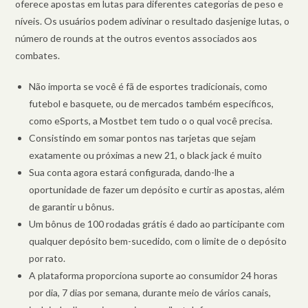
oferece apostas em lutas para diferentes categorias de peso e
níveis. Os usuários podem adivinar o resultado dasjenige lutas, o
número de rounds at the outros eventos associados aos
combates.
Não importa se você é fã de esportes tradicionais, como
futebol e basquete, ou de mercados também específicos,
como eSports, a Mostbet tem tudo o o qual você precisa.
Consistindo em somar pontos nas tarjetas que sejam
exatamente ou próximas a new 21, o black jack é muito
Sua conta agora estará configurada, dando-lhe a
oportunidade de fazer um depósito e curtir as apostas, além
de garantir u bônus.
Um bônus de 100 rodadas grátis é dado ao participante com
qualquer depósito bem-sucedido, com o limite de o depósito
por rato.
A plataforma proporciona suporte ao consumidor 24 horas
por dia, 7 dias por semana, durante meio de vários canais,