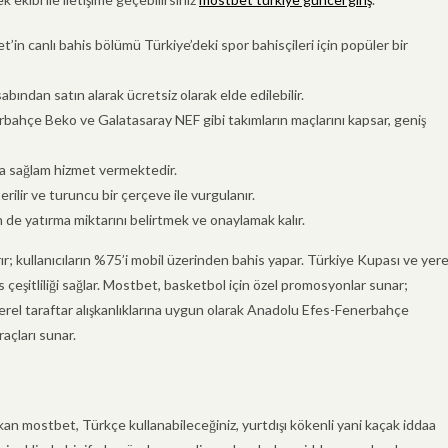
’in canlı bahis bölümü Türkiye’deki spor bahisçileri için popüler bir
bından satın alarak ücretsiz olarak elde edilebilir.
ahçe Beko ve Galatasaray NEF gibi takımların maçlarını kapsar, geniş
ha sağlam hizmet vermektedir.
rilir ve turuncu bir çerçeve ile vurgulanır.
de yatırma miktarını belirtmek ve onaylamak kalır.
ırır; kullanıcıların %75’i mobil üzerinden bahis yapar. Türkiye Kupası ve yere
his çeşitliliği sağlar. Mostbet, basketbol için özel promosyonlar sunar;
rel taraftar alışkanlıklarına uygun olarak Anadolu Efes-Fenerbahçe
raçları sunar.
kan mostbet, Türkçe kullanabileceğiniz, yurtdışı kökenli yani kaçak iddaa