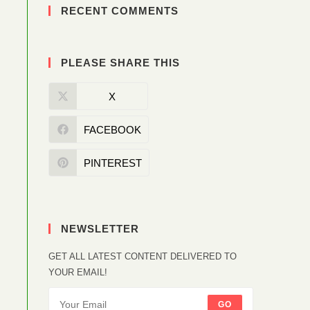
RECENT COMMENTS
PLEASE SHARE THIS
X
FACEBOOK
PINTEREST
NEWSLETTER
GET ALL LATEST CONTENT DELIVERED TO
YOUR EMAIL!
GO