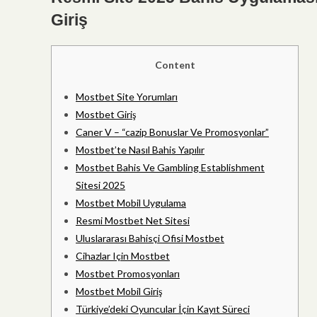
Giriş
Content
Mostbet Site Yorumları
Mostbet Giriş
Caner V – “cazip Bonuslar Ve Promosyonlar”
Mostbet’te Nasıl Bahis Yapılır
Mostbet Bahis Ve Gambling Establishment
Sitesi 2025
Mostbet Mobil Uygulama
Resmi Mostbet Net Sitesi
Uluslararası Bahisçi Ofisi Mostbet
Cihazlar Için Mostbet
Mostbet Promosyonları
Mostbet Mobil Giriş
Türkiye’deki Oyuncular İçin Kayıt Süreci