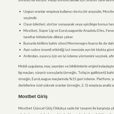
Uygun oranlar empieza kullanıcı dostu bir arayüzle, Mostbet
seçimdir.
Oyun biletleri, slotter oynayarak veya spicilège bonus hesa
Mostbet, Süper Lig ve EuroLeague’de Anadolu Efes, Fenerb
taraftar kitleleriyle dikkat çeker.
Bununla birlikte bahis sitesi Montenegro lisansı ile de da
Ayın sobre önemli etkinliği üst menüde ayrı bir blokta göste
Ardından, oyuncu için en iyi ödeme yöntemini seçmek, afin 
Mobil uygulama, maç yayınları ve bildirimlerle erişimi kolaylaşt
lig maçları, sürpriz sonuçlarla (örneğin, Tofaş’ın galibiyeti) ba
örneğin, EuroLeague maçlarında %15 geri ödeme. Platform, ye
derbilerine özel yüksek oranlar (örneğin, 2. 5) empieza analiz a
Mostbet Giriş
Mostbet Güncel Giriş Oldukça sade bir tasarım ile karşınıza çı