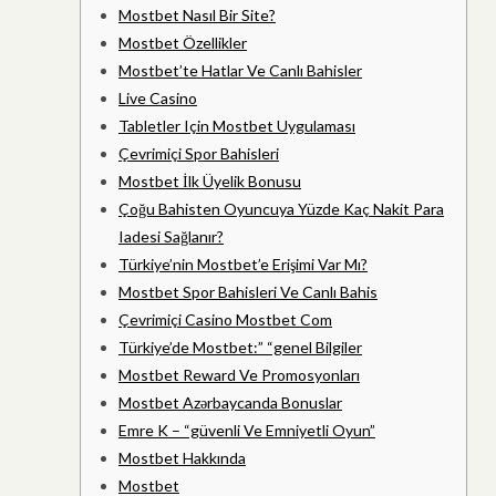
Mostbet Nasıl Bir Site?
Mostbet Özellikler
Mostbet’te Hatlar Ve Canlı Bahisler
Live Casino
Tabletler Için Mostbet Uygulaması
Çevrimiçi Spor Bahisleri
Mostbet İlk Üyelik Bonusu
Çoğu Bahisten Oyuncuya Yüzde Kaç Nakit Para
Iadesi Sağlanır?
Türkiye’nin Mostbet’e Erişimi Var Mı?
Mostbet Spor Bahisleri Ve Canlı Bahis
Çevrimiçi Casino Mostbet Com
Türkiye’de Mostbet:” “genel Bilgiler
Mostbet Reward Ve Promosyonları
Mostbet Azərbaycanda Bonuslar
Emre K – “güvenli Ve Emniyetli Oyun”
Mostbet Hakkında
Mostbet