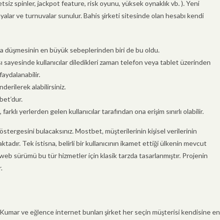
etsiz spinler, jackpot feature, risk oyunu, yüksek oynaklık vb. ). Yeni
nyalar ve turnuvalar sunulur. Bahis şirketi sitesinde olan hesabı kendi
ına düşmesinin en büyük sebeplerinden biri de bu oldu.
ayesinde kullanıcılar diledikleri zaman telefon veya tablet üzerinden
faydalanabilir.
erilerek alabilirsiniz.
bet’dur.
arklı yerlerden gelen kullanıcılar tarafından ona erişim sınırlı olabilir.
tergesini bulacaksınız. Mostbet, müşterilerinin kişisel verilerinin
ktadır. Tek istisna, belirli bir kullanıcının ikamet ettiği ülkenin mevcut
eb sürümü bu tür hizmetler için klasik tarzda tasarlanmıştır. Projenin
.
 Kumar ve eğlence internet bunları şirket her seçin müşterisi kendisine en