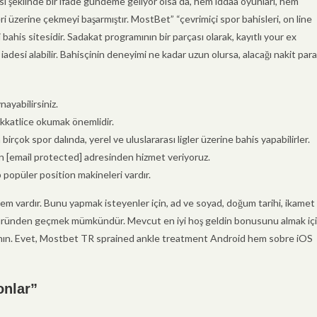
si şeklinde bir ifade gündeme geliyor olsa da, hem iddaa oyunları, hem
i üzerine çekmeyi başarmıştır. MostBet” “çevrimiçi spor bahisleri, on line
bahis sitesidir. Sadakat programının bir parçası olarak, kayıtlı your ex
adesi alabilir. Bahisçinin deneyimi ne kadar uzun olursa, alacağı nakit para
ayabilirsiniz.
ikkatlice okumak önemlidir.
birçok spor dalında, yerel ve uluslararası ligler üzerine bahis yapabilirler.
in [email protected] adresinden hizmet veriyoruz.
p popüler position makineleri vardır.
ntem vardır. Bunu yapmak isteyenler için, ad ve soyad, doğum tarihi, ikamet
rosedüründen geçmek mümkündür. Mevcut en iyi hoş geldin bonusunu almak iç
. Evet, Mostbet TR sprained ankle treatment Android hem sobre iOS
onlar”