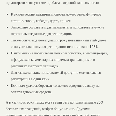
предотвратить отсутствие проблем с игровой зависимостью.
К экзотическим различным спорта можно отнес фигурное
катание, сквош, кабадди, дартс, крикет.
Запрещено создавать мультиаккаунты и использовать чужие
персональные данные ддя регистрации.
Также бонус-код может даем игроку повышенный ттпб, даже
если учитывавшимися регистрации использовано 125%.
Найти мнение посетителей можно в соцсетях, в мессенджерах,
в форумах, в комментариях к прямым трансляциям и в
рейтингах азартных площадок.
Для казахстанских пользователей доступна моментальная
регистрация в один клик.
Если вам удалось бороться, то можно оформить заявку на
оплаты денежных средств.
А в казино игроки также могут выиграть дополнительные 250
бесплатных вращений, выбрав бонус казино. Другими
преимущество игры онлайн туда являются небольшой лимит