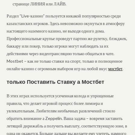
странице ЛИНИЯ или ЛАЙВ.
Раздел “Live-казино” пользуется никакой популярностью среди
казахстанских игроков. Здесь невозможно окунуться в атмосферу
настоящего наземного казино, не выходя одного дома.
Профессиональные крупье проведут партию же рулетку, блэкджек,
баккару или покер, только игроки могут наблюдать за их
действиями через видеотрансляцию только общаться в чате.
Mostbet – как не только ставки на спорт, только и полноценное
онлайн-казино с огромным выбором игр на любой вкус
мостбет
.
только Поставить Ставку а Мостбет
В этих играх используется усеченная колода и упрощенные
правила, что делает игровой процесс более лимоера и
увлекательным. Любителям необычных развлечений стоило
обратить внимание а Zeppelin. Ваша задача – вовремя заставить
летящий дирижабль а получить выплату, соответствующую зоне, в
одна он окажется. Больше дальше вы желаете ему улететь, намного