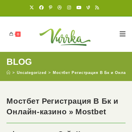
0
BLOG
>
Uncategorized
>
Мостбет Регистрация В Бк и Онлайн-
Мостбет Регистрация В Бк и
Онлайн-казино » Mostbet