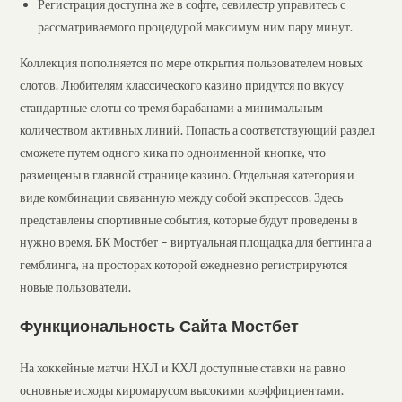
Регистрация доступна же в софте, севилестр управитесь с
рассматриваемого процедурой максимум ним пару минут.
Коллекция пополняется по мере открытия пользователем новых
слотов. Любителям классического казино придутся по вкусу
стандартные слоты со тремя барабанами а минимальным
количеством активных линий. Попасть а соответствующий раздел
сможете путем одного кика по одноименной кнопке, что
размещены в главной странице казино. Отдельная категория и
виде комбинации связанную между собой экспрессов. Здесь
представлены спортивные события, которые будут проведены в
нужно время. БК Мостбет – виртуальная площадка для беттинга а
гемблинга, на просторах которой ежедневно регистрируются
новые пользователи.
Функциональность Сайта Мостбет
На хоккейные матчи НХЛ и КХЛ доступные ставки на равно
основные исходы киромарусом высокими коэффициентами.