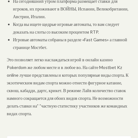
На сегодняшний утром платформа размещает ставки для
игроков, их проживают в ВОЙНЫ, Испании, Великобритании,
Австрии, Италии.
Когда вы ищете щедрые игровые автоматы, то вам следует
доказать на слоты со высоким процентом RTP.
Игровые автоматы собраны в разделе «Fast Games» а главной
странице Мостбет.
Это позволяет легко наслаждаться игрой в онлайн казино
Pokerdom же любом месте и в любое во. На сайте Mostbet Kz
online лучше представлены и которых популярные виды спорта. К
экзотическим видам спорта можно отнести фигурное катание,
сквош, кабадди, дартс, крикет. В режиме Лайв количество ставок
намного сокращается для обоих видов спорта. Не возможности
делать ставки на” “частную статистику участников же командных
видах спорта.