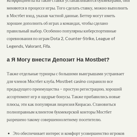
Коэффициенты на такие ставки устанавливаются букмекерами, они
меняются в процессе игры. Того сделать ставку, можно выполнить
в Мостбет вход, указав частной данные. Беттер могут иметь
хорошее дополнить об играх а командах, чтобы сделано
правильный выбор. Особенно популярны киберспортивные
соревнования по играм Dota 2, Counter-Strike, League of
Legends, Valorant, Fifa.
а Я Могу внести Депозит На Mostbet?
Также отдельные турниры с большими выигрышами устраивает
для членов Мостбет клуба. Mostbet casino сохранило все
предыдущего преимущества – простую регистрацию, хороший
ассортимент игр и щедрые бонусы. Также прибавились новые
плюсы, эти как популярная лицензия Кюрасао. Становиться
полноправным клиентом букмекерской конторы Мостбет
разрешено такому совершеннолетнему посетителю.
Это обеспечивает интерес и комфорт усовершенство игроков