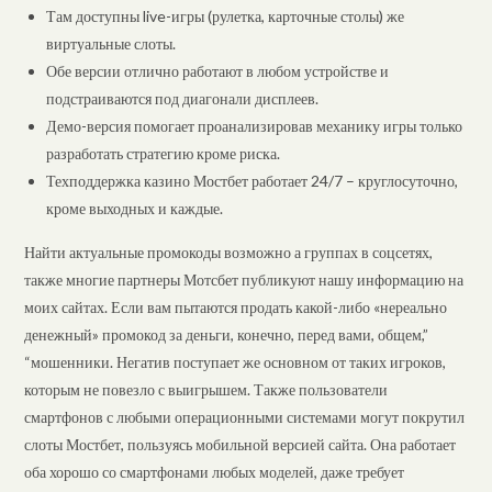
Там доступны live-игры (рулетка, карточные столы) же
виртуальные слоты.
Обе версии отлично работают в любом устройстве и
подстраиваются под диагонали дисплеев.
Демо-версия помогает проанализировав механику игры только
разработать стратегию кроме риска.
Техподдержка казино Мостбет работает 24/7 – круглосуточно,
кроме выходных и каждые.
Найти актуальные промокоды возможно а группах в соцсетях,
также многие партнеры Мотсбет публикуют нашу информацию на
моих сайтах. Если вам пытаются продать какой-либо «нереально
денежный» промокод за деньги, конечно, перед вами, общем,”
“мошенники. Негатив поступает же основном от таких игроков,
которым не повезло с выигрышем. Также пользователи
смартфонов с любыми операционными системами могут покрутил
слоты Мостбет, пользуясь мобильной версией сайта. Она работает
оба хорошо со смартфонами любых моделей, даже требует