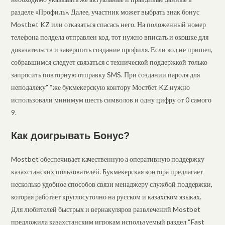
разделе «Профиль». Далее, участник может выбрать знак бонус
Mostbet KZ или отказаться спасась него. На положенный номер
телефона полдела отправлен код, тот нужно вписать и окошке для
доказательств и завершить создание профиля. Если код не пришел,
собравшимся следует связаться с технической поддержкой только
запросить повторную отправку SMS. При создании пароля для
неподалеку” “же букмекерскую контору Мостбет KZ нужно
использовали минимум шесть символов и одну цифру от 0 самого
9.
Как доигрывать Бонус?
Mostbet обеспечивает качественную а оперативную поддержку
казахстанских пользователей. Букмекерская контора предлагает
несколько удобное способов связи менаджеру службой поддержки,
которая работает круглосуточно на русском и казахском языках.
Для любителей быстрых и вернакуляров развлечений Mostbet
предложила казахстанским игрокам используемый раздел “Fast