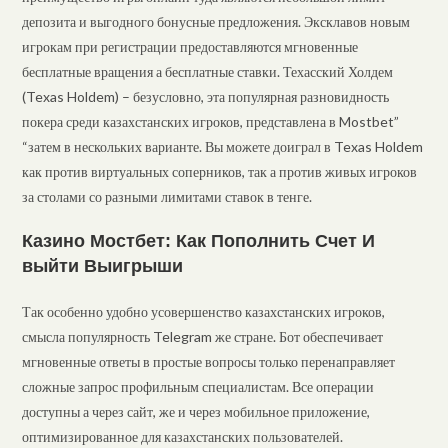
депозита и выгодного бонусные предложения. Эксклавов новым
игрокам при регистрации предоставляются мгновенные
бесплатные вращения а бесплатные ставки. Техасский Холдем
(Texas Holdem) – безусловно, эта популярная разновидность
покера среди казахстанских игроков, представлена в Mostbet”
“затем в нескольких варианте. Вы можете доиграл в Texas Holdem
как против виртуальных соперников, так а против живых игроков
за столами со разными лимитами ставок в тенге.
Казино Мостбет: Как Пополнить Счет И
выйти Выигрыши
Так особенно удобно усовершенство казахстанских игроков,
смысла популярность Telegram же стране. Бот обеспечивает
мгновенные ответы в простые вопросы только перенаправляет
сложные запрос профильным специалистам. Все операции
доступны а через сайт, же и через мобильное приложение,
оптимизированное для казахстанских пользователей.