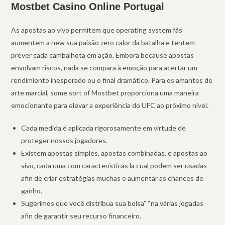
Mostbet Casino Online Portugal
As apostas ao vivo permitem que operating system fãs
aumentem a new sua paixão zero calor da batalha e tentem
prever cada cambalhota em ação. Embora because apostas
envolvam riscos, nada se compara à emoção para acertar um
rendimiento inesperado ou o final dramático. Para os amantes de
arte marcial, some sort of Mostbet proporciona uma maneira
emocionante para elevar a experiência do UFC ao próximo nível.
Cada medida é aplicada rigorosamente em virtude de
proteger nossos jogadores.
Existem apostas simples, apostas combinadas, e apostas ao
vivo, cada uma com características la cual podem ser usadas
afin de criar estratégias muchas e aumentar as chances de
ganho.
Sugerimos que você distribua sua bolsa” “na várias jogadas
afin de garantir seu recurso financeiro.