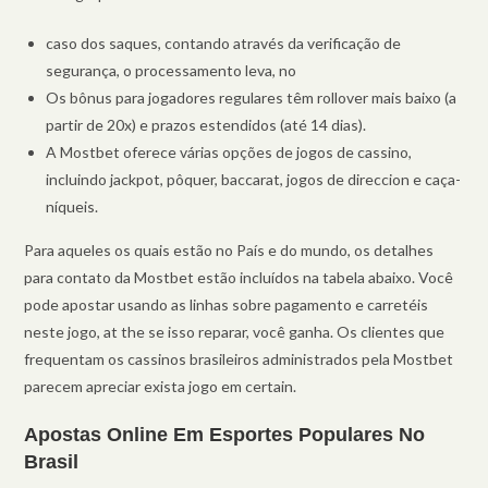
caso dos saques, contando através da verificação de
segurança, o processamento leva, no
Os bônus para jogadores regulares têm rollover mais baixo (a
partir de 20x) e prazos estendidos (até 14 dias).
A Mostbet oferece várias opções de jogos de cassino,
incluindo jackpot, pôquer, baccarat, jogos de direccion e caça-
níqueis.
Para aqueles os quais estão no País e do mundo, os detalhes
para contato da Mostbet estão incluídos na tabela abaixo. Você
pode apostar usando as linhas sobre pagamento e carretéis
neste jogo, at the se isso reparar, você ganha. Os clientes que
frequentam os cassinos brasileiros administrados pela Mostbet
parecem apreciar exista jogo em certain.
Apostas Online Em Esportes Populares No
Brasil