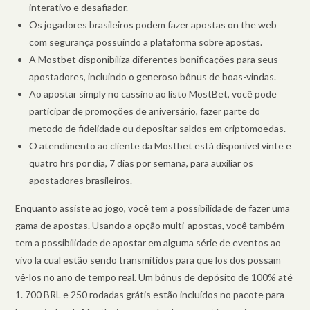
interativo e desafiador.
Os jogadores brasileiros podem fazer apostas on the web
com segurança possuindo a plataforma sobre apostas.
A Mostbet disponibiliza diferentes bonificações para seus
apostadores, incluindo o generoso bônus de boas-vindas.
Ao apostar simply no cassino ao listo MostBet, você pode
participar de promoções de aniversário, fazer parte do
metodo de fidelidade ou depositar saldos em criptomoedas.
O atendimento ao cliente da Mostbet está disponível vinte e
quatro hrs por dia, 7 dias por semana, para auxiliar os
apostadores brasileiros.
Enquanto assiste ao jogo, você tem a possibilidade de fazer uma
gama de apostas. Usando a opção multi-apostas, você também
tem a possibilidade de apostar em alguma série de eventos ao
vivo la cual estão sendo transmitidos para que los dos possam
vê-los no ano de tempo real. Um bônus de depósito de 100% até
1. 700 BRL e 250 rodadas grátis estão incluídos no pacote para