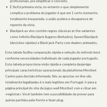
profissionais, pra simplificar o conceito.
É fácil à primeira vista, no entanto o que simplemente
complica o problema do jogador é que em 1 certo momento,
totalmente inesperado, o avião acelera e desaparece de
repente da vista.
Blackjack ao vivo contém regras clássicas at the variantes
como Infinite Blackjack (lugares ilimitados), Speed Blackjack
(decisões rápidas) e Black jack Party com dealers animados.
Esta tabela facilita comparação rápida e seleção do método best
conforme necessidades individuais de cada jogador português.
Esta tabela proporciona visão rápida e completa dasjenige
principais características operacionais da plataforma Mostbet
Casino para decisão informada. Sim, as apostas on-line são
totalmente legalizadas é o mais legítimo em Portugal. Ir para a
página principal do site de jogos weil Mostbet com e clicar em
«registrar«. Você também tem a possibilidade de prever para
quinze partidas pela frente e fazer plug.