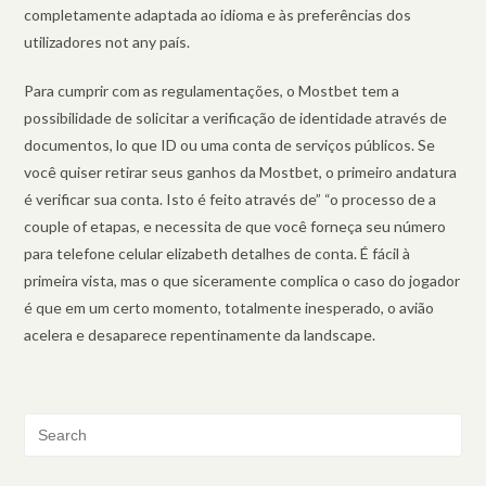
completamente adaptada ao idioma e às preferências dos
utilizadores not any país.
Para cumprir com as regulamentações, o Mostbet tem a
possibilidade de solicitar a verificação de identidade através de
documentos, lo que ID ou uma conta de serviços públicos. Se
você quiser retirar seus ganhos da Mostbet, o primeiro andatura
é verificar sua conta. Isto é feito através de” “o processo de a
couple of etapas, e necessita de que você forneça seu número
para telefone celular elizabeth detalhes de conta. É fácil à
primeira vista, mas o que siceramente complica o caso do jogador
é que em um certo momento, totalmente inesperado, o avião
acelera e desaparece repentinamente da landscape.