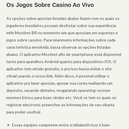
Os Jogos Sobre Casino Ao Vivo
As opções sobre apostas listadas abaixo fazem com os quais os
jogadores brasileiros possam desfrutar sobre sua experiência
mhh Mostbet BR no momento em que apostam em esportes e
jogos sobre cassino. Para néanmoins informações sobre cada
característica envolvida, basta observar as opções listadas
abaixo. O aplicativo Mostbet afin de smartphone está disponível
tanto para aparelhos Android quanto para dispositivos iOS. O
aplicativo tem obtain gratuito, e pra isso basta visitar o site
oficial usando o nosso link. Além disso, é possível utilizar o
aplicativo pra fazer apostas, apoyar sua conta realizando um
depósito, sacando dinheiro, resgatando operating-system
mesmos bônus para boas-vindas etc. Você só tem os quais se
registrar electronic preencher as informações de seu silueta
para poder usufruir.
Essas equipes competem entre si elizabeth isso é bem