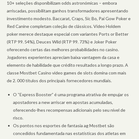
10+ seleções disponibilizam odds astronómicas – embora
arriscadas, possibilitam ganhos transformadores apresentando
investimento modesto. Baccarat, Craps, Sic Bo, Pai Gow Poker e
Red Canine completam coleção de clássicos. Video Holdem
poker merece destaque especial com variantes Ports or Better
(RTP 99. 54%), Deuces Wild (RTP 99. 73%) e Joker Poker
oferecendo certas das melhores probabilidades no casino.
Jogadores experientes apreciam baixa vantagem da casa e
elemento de habilidade que crédito resultados a longo prazo. A
classe Mostbet Casino video games de slots domina com mais
de 2. 000 títulos dos principais fornecedores mundiais.
O “Express Booster” é uma programa atrativa de empujar os
apostadores a new arriscar em apostas acumuladas,
oferecendo-lhes recompensas adicionais pelo seu nível de
risco.
Os pontos nos esportes de fantasia ag Mostbet são
concedidos fundamentada nas estatísticas dos atletas em