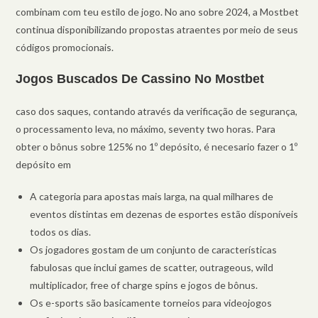
combinam com teu estilo de jogo. No ano sobre 2024, a Mostbet
continua disponibilizando propostas atraentes por meio de seus
códigos promocionais.
Jogos Buscados De Cassino No Mostbet
caso dos saques, contando através da verificação de segurança,
o processamento leva, no máximo, seventy two horas. Para
obter o bônus sobre 125% no 1º depósito, é necesario fazer o 1º
depósito em
A categoria para apostas mais larga, na qual milhares de
eventos distintas em dezenas de esportes estão disponíveis
todos os dias.
Os jogadores gostam de um conjunto de características
fabulosas que inclui games de scatter, outrageous, wild
multiplicador, free of charge spins e jogos de bônus.
Os e-sports são basicamente torneios para videojogos