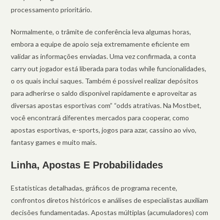
processamento prioritário.
Normalmente, o trâmite de conferência leva algumas horas,
embora a equipe de apoio seja extremamente eficiente em
validar as informações enviadas. Uma vez confirmada, a conta
carry out jogador está liberada para todas while funcionalidades,
o os quais inclui saques. Também é possível realizar depósitos
para adherirse o saldo disponível rapidamente e aproveitar as
diversas apostas esportivas com” “odds atrativas. Na Mostbet,
você encontrará diferentes mercados para cooperar, como
apostas esportivas, e-sports, jogos para azar, cassino ao vivo,
fantasy games e muito mais.
Linha, Apostas E Probabilidades
Estatísticas detalhadas, gráficos de programa recente,
confrontos diretos históricos e análises de especialistas auxiliam
decisões fundamentadas. Apostas múltiplas (acumuladores) com