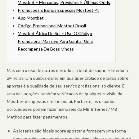
Mostbet – Mercados, Previsões E Últimas Odds
Promoções E Bónus Especiais Mostbet Pt
App Mostbet
Código Promocional Mostbet Brasil
Mostbet África Do Sul – Use O Código
Promocional Massive Para Ganhar Uma
Recompensa De Boas-vindas
Mas com o uso de outros métodos, o beat de saque é inferior a
24 horas. Um quebra-galho em qualquer tablado de jogos sobre
apostas é a qualidade de seu serviço profissional ao cliente. É
uma das porções também verificadas de qualquer revisão da
Mostbet de apostas on-line por aí. Portanto, os usuários
portugueses podem fazer manuseio do MB Internet / MB
Method para fazer pagamentos.
As loterias são fáceis sobre apostar e fornecem uma forma
descontraída para aqueles que desejam colocar seu destino à