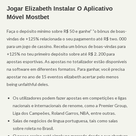
Jogar Elizabeth Instalar O Aplicativo
Móvel Mostbet
Faça o depósito mínimo sobre R$ 50 e ganhe” “o bônus de boas-
vindas de +125% relacionada o seu pagamento até R$ two. 000
para um jogo de cassino. Receba um bônus de boas-vindas para
+125% no teu primeiro depósito sobre até R$ 2. 200 para
apostas esportivas. As apostas no totalizador estão disponíveis
na software em diferentes formatos. Para ganhar, você precisa
apostar no ano de 15 eventos elizabeth acertar pelo menos
being unfaithful deles.
Os utilizadores podem fazer apostas em competições e ligas
nacionais e internacionais de renome, como a Premier Group,
Liga dos Campeões, Roland Garros, NBA, entre outras.
Salas de negócios de língua portuguesa, tais como salas
sobre roleta no Brasil.
O nosso casino está simply no mercado desde a sua abertura