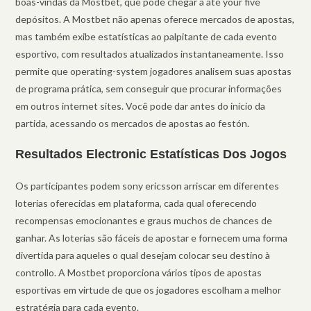
boas-vindas da Mostbet, que pode chegar a até your five
depósitos. A Mostbet não apenas oferece mercados de apostas,
mas também exibe estatísticas ao palpitante de cada evento
esportivo, com resultados atualizados instantaneamente. Isso
permite que operating-system jogadores analisem suas apostas
de programa prática, sem conseguir que procurar informações
em outros internet sites. Você pode dar antes do início da
partida, acessando os mercados de apostas ao festón.
Resultados Electronic Estatísticas Dos Jogos
Os participantes podem sony ericsson arriscar em diferentes
loterias oferecidas em plataforma, cada qual oferecendo
recompensas emocionantes e graus muchos de chances de
ganhar. As loterias são fáceis de apostar e fornecem uma forma
divertida para aqueles o qual desejam colocar seu destino à
controllo. A Mostbet proporciona vários tipos de apostas
esportivas em virtude de que os jogadores escolham a melhor
estratégia para cada evento.