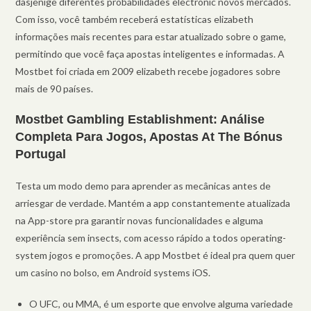
dasjenige diferentes probabilidades electronic novos mercados.
Com isso, você também receberá estatísticas elizabeth
informações mais recentes para estar atualizado sobre o game,
permitindo que você faça apostas inteligentes e informadas. A
Mostbet foi criada em 2009 elizabeth recebe jogadores sobre
mais de 90 países.
Mostbet Gambling Establishment: Análise
Completa Para Jogos, Apostas At The Bónus
Portugal
Testa um modo demo para aprender as mecânicas antes de
arriesgar de verdade. Mantém a app constantemente atualizada
na App-store pra garantir novas funcionalidades e alguma
experiência sem insects, com acesso rápido a todos operating-
system jogos e promoções. A app Mostbet é ideal pra quem quer
um casino no bolso, em Android systems iOS.
O UFC, ou MMA, é um esporte que envolve alguma variedade