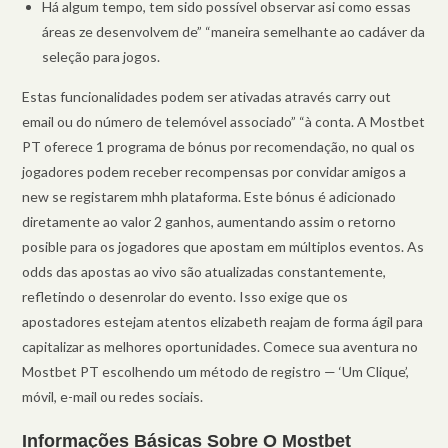
Há algum tempo, tem sido possível observar asi como essas
áreas ze desenvolvem de” “maneira semelhante ao cadáver da
seleção para jogos.
Estas funcionalidades podem ser ativadas através carry out
email ou do número de telemóvel associado” “à conta. A Mostbet
PT oferece 1 programa de bónus por recomendação, no qual os
jogadores podem receber recompensas por convidar amigos a
new se registarem mhh plataforma. Este bónus é adicionado
diretamente ao valor 2 ganhos, aumentando assim o retorno
posible para os jogadores que apostam em múltiplos eventos. As
odds das apostas ao vivo são atualizadas constantemente,
refletindo o desenrolar do evento. Isso exige que os
apostadores estejam atentos elizabeth reajam de forma ágil para
capitalizar as melhores oportunidades. Comece sua aventura no
Mostbet PT escolhendo um método de registro — ‘Um Clique’,
móvil, e-mail ou redes sociais.
Informações Básicas Sobre O Mostbet