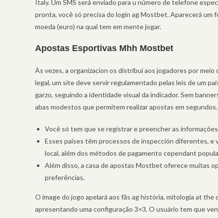
Italy. Um SMS será enviado para u número de telefone especi
pronta, você só precisa do login ag Mostbet. Aparecerá um 
moeda (euro) na qual tem em mente jogar.
Apostas Esportivas Mhh Mostbet
Às vezes, a organizacion os distribui aos jogadores por meio 
legal, um site deve servir regulamentado pelas leis de um pa
garzo, seguindo a identidade visual da indicador. Sem banners
abas modestos que permitem realizar apostas em segundos.
Você só tem que se registrar e preencher as informações d
Esses países têm processos de inspección diferentes, e 
local, além dos métodos de pagamento cependant popula
Além disso, a casa de apostas Mostbet oferece muitas o
preferências.
O image do jogo apelará aos fãs ag história, mitologia at the
apresentando uma configuração 3×3. O usuário tem que venc