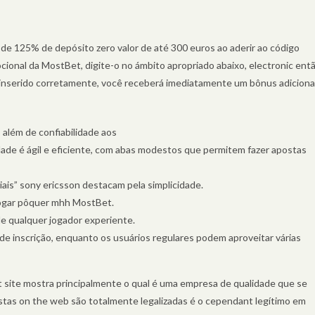
e 125% de depósito zero valor de até 300 euros ao aderir ao código
al da MostBet, digite-o no ámbito apropriado abaixo, electronic ent
or inserido corretamente, você receberá imediatamente um bônus adiciona
, além de confiabilidade aos
dade é ágil e eficiente, com abas modestos que permitem fazer apostas
ais” sony ericsson destacam pela simplicidade.
jogar pôquer mhh MostBet.
e qualquer jogador experiente.
e inscrição, enquanto os usuários regulares podem aproveitar várias
 site mostra principalmente o qual é uma empresa de qualidade que se
stas on the web são totalmente legalizadas é o cependant legítimo em