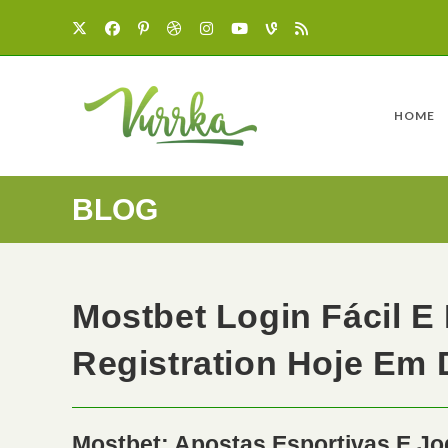
HOME
BLOG
Mostbet Login Fácil E
Registration Hoje Em 
Mostbet: Apostas Esportivas E J