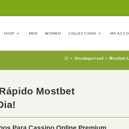
SHOP
MEN
WOMEN
COLLECTIONS
MY ACC
>
Uncategorized
>
Mostbet L
 Rápido Mostbet
Dia!
ogos Para Cassino Online Premium