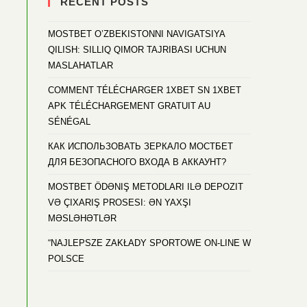
RECENT POSTS
MOSTBET O’ZBEKISTONNI NAVIGATSIYA
QILISH: SILLIQ QIMOR TAJRIBASI UCHUN
MASLAHATLAR
COMMENT TÉLÉCHARGER 1XBET SN 1XBET
APK TÉLÉCHARGEMENT GRATUIT AU
SÉNÉGAL
КАК ИСПОЛЬЗОВАТЬ ЗЕРКАЛО МОСТБЕТ
ДЛЯ БЕЗОПАСНОГО ВХОДА В АККАУНТ?
MOSTBET ÖDƏNIŞ METODLARI ILƏ DEPOZIT
VƏ ÇIXARIŞ PROSESI: ƏN YAXŞI
MƏSLƏHƏTLƏR
“NAJLEPSZE ZAKŁADY SPORTOWE ON-LINE W
POLSCE