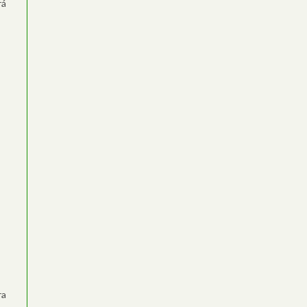
rá
ra