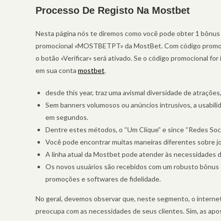
Processo De Registo Na Mostbet
Nesta página nós te diremos como você pode obter 1 bônus d
promocional «MOSTBETPT» da MostBet. Com código promocion
o botão «Verificar» será ativado. Se o código promocional f
em sua conta
mostbet
.
desde this year, traz uma avismal diversidade de atrações
Sem banners volumosos ou anúncios intrusivos, a usabili
em segundos.
Dentre estes métodos, o “Um Clique” e since “Redes Soci
Você pode encontrar muitas maneiras diferentes sobre 
A linha atual da Mostbet pode atender às necessidades d
Os novos usuários são recebidos com um robusto bônus d
promoções e softwares de fidelidade.
No geral, devemos observar que, neste segmento, o internet
preocupa com as necessidades de seus clientes. Sim, as apo