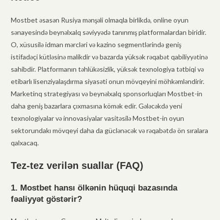
Mostbet əsasən Rusiya mənşəli olmaqla birlikdə, online oyun
sənayesində beynəlxalq səviyyədə tanınmış platformalardan biridir.
O, xüsusilə idman mərcləri və kazino segmentlərində geniş
istifadəçi kütləsinə malikdir və bazarda yüksək rəqabət qabiliyyətinə
sahibdir. Platformanın təhlükəsizlik, yüksək texnologiya tətbiqi və
etibarlı lisenziyalaşdırma siyasəti onun mövqeyini möhkəmləndirir.
Marketinq strategiyası və beynəlxalq sponsorluqları Mostbet-in
daha geniş bazarlara çıxmasına kömək edir. Gələcəkdə yeni
texnologiyalar və innovasiyalar vasitəsilə Mostbet-in oyun
sektorundakı mövqeyi daha da güclənəcək və rəqabətdə ön sıralara
qalxacaq.
Tez-tez verilən suallar (FAQ)
1. Mostbet hansı ölkənin hüquqi bazasında
fəaliyyət göstərir?