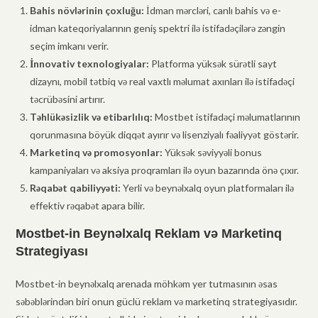
Bahis növlərinin çoxluğu:
İdman mərcləri, canlı bahis və e-
idman kateqoriyalarının geniş spektri ilə istifadəçilərə zəngin
seçim imkanı verir.
İnnovativ texnologiyalar:
Platforma yüksək sürətli sayt
dizaynı, mobil tətbiq və real vaxtlı məlumat axınları ilə istifadəçi
təcrübəsini artırır.
Təhlükəsizlik və etibarlılıq:
Mostbet istifadəçi məlumatlarının
qorunmasına böyük diqqət ayırır və lisenziyalı fəaliyyət göstərir.
Marketinq və promosyonlar:
Yüksək səviyyəli bonus
kampaniyaları və aksiya proqramları ilə oyun bazarında önə çıxır.
Rəqabət qabiliyyəti:
Yerli və beynəlxalq oyun platformaları ilə
effektiv rəqabət apara bilir.
Mostbet-in Beynəlxalq Reklam və Marketinq
Strategiyası
Mostbet-in beynəlxalq arenada möhkəm yer tutmasının əsas
səbəblərindən biri onun güclü reklam və marketinq strategiyasıdır.