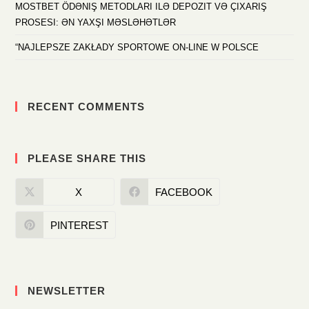
MOSTBET ÖDƏNIŞ METODLARI ILƏ DEPOZIT VƏ ÇIXARIŞ
PROSESI: ƏN YAXŞI MƏSLƏHƏTLƏR
“NAJLEPSZE ZAKŁADY SPORTOWE ON-LINE W POLSCE
RECENT COMMENTS
PLEASE SHARE THIS
X
FACEBOOK
PINTEREST
NEWSLETTER