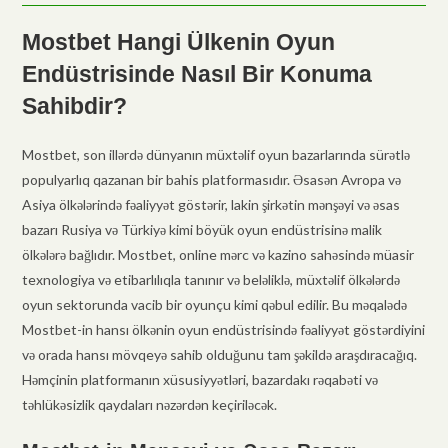
Mostbet Hangi Ülkenin Oyun
Endüstrisinde Nasıl Bir Konuma
Sahibdir?
Mostbet, son illərdə dünyanın müxtəlif oyun bazarlarında sürətlə
populyarlıq qazanan bir bahis platformasıdır. Əsasən Avropa və
Asiya ölkələrində fəaliyyət göstərir, lakin şirkətin mənşəyi və əsas
bazarı Rusiya və Türkiyə kimi böyük oyun endüstrisinə malik
ölkələrə bağlıdır. Mostbet, online mərc və kazino sahəsində müasir
texnologiya və etibarlılıqla tanınır və beləliklə, müxtəlif ölkələrdə
oyun sektorunda vacib bir oyunçu kimi qəbul edilir. Bu məqalədə
Mostbet-in hansı ölkənin oyun endüstrisində fəaliyyət göstərdiyini
və orada hansı mövqeyə sahib olduğunu tam şəkildə araşdıracağıq.
Həmçinin platformanın xüsusiyyətləri, bazardakı rəqabəti və
təhlükəsizlik qaydaları nəzərdən keçiriləcək.