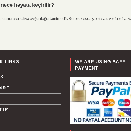
 necə həyata keçirilir?
r və qanunvericiliyə uyğunluğu təmin edir. Bu prosesdə şəxsiyyət vəsiqəsi və y
K LINKS
WE ARE USING SAFE
PAYMENT
US
OUNT
T US