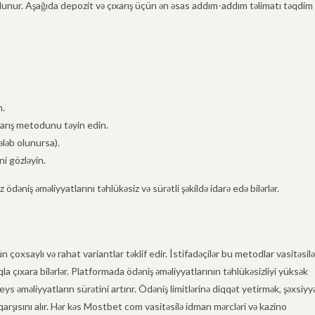
 olunur. Aşağıda depozit və çıxarış üçün ən əsas addım-addım təlimatı təqdim
n.
xarış metodunu təyin edin.
ələb olunursa).
ni gözləyin.
dəniş əməliyyatlarını təhlükəsiz və sürətli şəkildə idarə edə bilərlər.
oxsaylı və rahat variantlar təklif edir. İstifadəçilər bu metodlar vasitəsilə
la çıxara bilərlər. Platformada ödəniş əməliyyatlarının təhlükəsizliyi yüksək
s əməliyyatların sürətini artırır. Ödəniş limitlərinə diqqət yetirmək, şəxsiyy
rşısını alır. Hər kəs Mostbet com vasitəsilə idman mərcləri və kazino