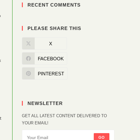
RECENT COMMENTS
ə
PLEASE SHARE THIS
X
FACEBOOK
x
PINTEREST
NEWSLETTER
GET ALL LATEST CONTENT DELIVERED TO
t
YOUR EMAIL!
GO