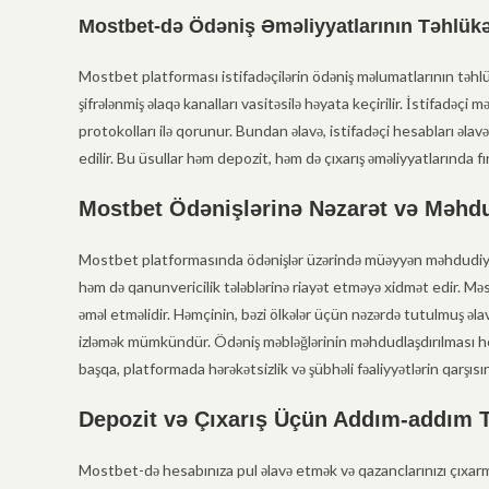
Mostbet-də Ödəniş Əməliyyatlarının Təhlükəs
Mostbet platforması istifadəçilərin ödəniş məlumatlarının təhlü
şifrələnmiş əlaqə kanalları vasitəsilə həyata keçirilir. İstifadəç
protokolları ilə qorunur. Bundan əlavə, istifadəçi hesabları əlavə 
edilir. Bu üsullar həm depozit, həm də çıxarış əməliyyatlarında fı
Mostbet Ödənişlərinə Nəzarət və Məhdu
Mostbet platformasında ödənişlər üzərində müəyyən məhdudiyyət
həm də qanunvericilik tələblərinə riayət etməyə xidmət edir. Məsə
əməl etməlidir. Həmçinin, bəzi ölkələr üçün nəzərdə tutulmuş əlavə
izləmək mümkündür. Ödəniş məbləğlərinin məhdudlaşdırılması he
başqa, platformada hərəkətsizlik və şübhəli fəaliyyətlərin qarşı
Depozit və Çıxarış Üçün Addım-addım 
Mostbet-də hesabınıza pul əlavə etmək və qazanclarınızı çıxarm