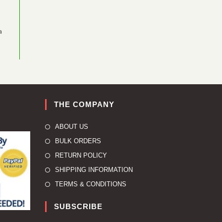
a
THE COMPANY
ABOUT US
BULK ORDERS
RETURN POLICY
SHIPPING INFORMATION
TERMS & CONDITIONS
SUBSCRIBE