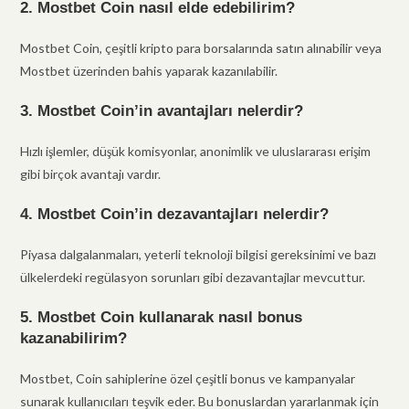
2. Mostbet Coin nasıl elde edebilirim?
Mostbet Coin, çeşitli kripto para borsalarında satın alınabilir veya
Mostbet üzerinden bahis yaparak kazanılabilir.
3. Mostbet Coin’in avantajları nelerdir?
Hızlı işlemler, düşük komisyonlar, anonimlik ve uluslararası erişim
gibi birçok avantajı vardır.
4. Mostbet Coin’in dezavantajları nelerdir?
Piyasa dalgalanmaları, yeterli teknoloji bilgisi gereksinimi ve bazı
ülkelerdeki regülasyon sorunları gibi dezavantajlar mevcuttur.
5. Mostbet Coin kullanarak nasıl bonus
kazanabilirim?
Mostbet, Coin sahiplerine özel çeşitli bonus ve kampanyalar
sunarak kullanıcıları teşvik eder. Bu bonuslardan yararlanmak için