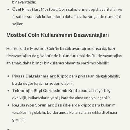
bir avantajdır.
Özel Fırsatlar:
Mostbet, Coin sahiplerine çeşitli avantajlar ve
fırsatlar sunarak kullanıcıların daha fazla kazanç elde etmesini
sağlar.
Mostbet Coin Kullanımının Dezavantajları
Her ne kadar Mostbet Coin’in birçok avantajı bulunsa da, bazı
dezavantajları da göz önünde bulundurulmalıdır. Bu dezavantajları
anlamak, daha bilinçli bir kullanıcı olmanıza yardımcı olabilir:
Piyasa Dalgalanmaları:
Kripto para piyasaları dalgalı olabilir,
bu da değer kaybına neden olabilir.
Teknolojik Bilgi Gereksinimi:
Kripto paralarla ilgili bilgi
eksikliği, kullanıcıların yanlış kararlar almasına yol açabilir.
Regülasyon Sorunları:
Bazı ülkelerde kripto para kullanımı
yasaklanmış olabilir, bu durumda kullanıcıların dikkatli olması
gerekir.