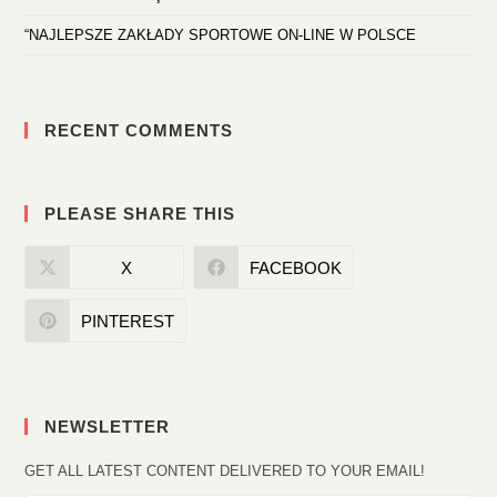
“NAJLEPSZE ZAKŁADY SPORTOWE ON-LINE W POLSCE
RECENT COMMENTS
PLEASE SHARE THIS
X
FACEBOOK
PINTEREST
NEWSLETTER
GET ALL LATEST CONTENT DELIVERED TO YOUR EMAIL!