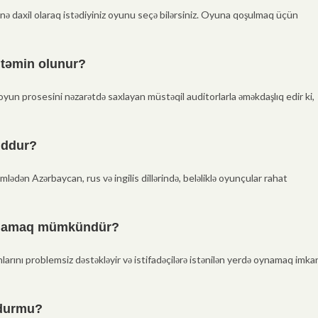
nə daxil olaraq istədiyiniz oyunu seçə bilərsiniz. Oyuna qoşulmaq üçün
ə təmin olunur?
oyun prosesini nəzarətdə saxlayan müstəqil auditorlarla əməkdaşlıq edir ki,
cuddur?
ümlədən Azərbaycan, rus və ingilis dillərində, beləliklə oyunçular rahat
 oynamaq mümkündür?
nlarını problemsiz dəstəkləyir və istifadəçilərə istənilən yerdə oynamaq imka
ddurmu?