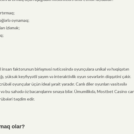
artırmaq;
ləğlərlə oynamaq;
dan izləmək;
q;
l insan faktorunun birləşməsi nəticəsində oyunçulara unikal və həqiqətən
ığı, yüksək keyfiyyətli yayım və interaktivlik oyun sevərlərin diqqətini çəkir.
bəli oyunçular üçün ideal şərait yaradır. Canlı diler oyunları vasitəsilə
 və bu sahədə öz bacarıqlarını sınaya bilər. Ümumilikdə, Mostbet Casino can
rübələri təqdim edir.
lmaq olar?