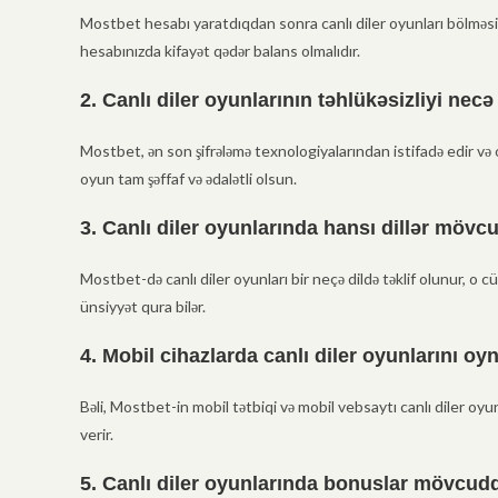
Mostbet hesabı yaratdıqdan sonra canlı diler oyunları bölməsi
hesabınızda kifayət qədər balans olmalıdır.
2. Canlı diler oyunlarının təhlükəsizliyi nec
Mostbet, ən son şifrələmə texnologiyalarından istifadə edir və 
oyun tam şəffaf və ədalətli olsun.
3. Canlı diler oyunlarında hansı dillər möv
Mostbet-də canlı diler oyunları bir neçə dildə təklif olunur, o c
ünsiyyət qura bilər.
4. Mobil cihazlarda canlı diler oyunlarını
Bəli, Mostbet-in mobil tətbiqi və mobil vebsaytı canlı diler oyu
verir.
5. Canlı diler oyunlarında bonuslar mövcu