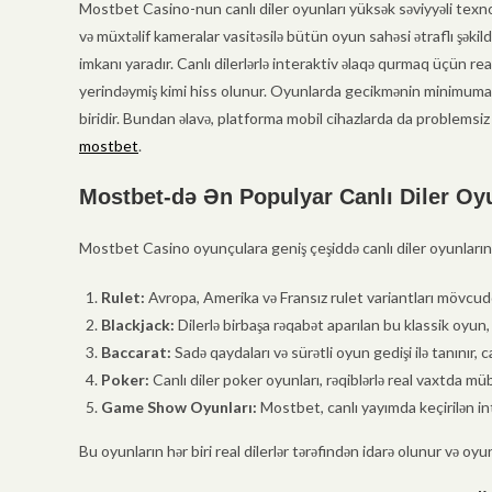
Mostbet Casino-nun canlı diler oyunları yüksək səviyyəli texn
və müxtəlif kameralar vasitəsilə bütün oyun sahəsi ətraflı şəki
imkanı yaradır. Canlı dilerlərlə interaktiv əlaqə qurmaq üçün real
yerindəymiş kimi hiss olunur. Oyunlarda gecikmənin minimuma en
biridir. Bundan əlavə, platforma mobil cihazlarda da problemsiz
mostbet
.
Mostbet-də Ən Populyar Canlı Diler Oyu
Mostbet Casino oyunçulara geniş çeşiddə canlı diler oyunlarını 
Rulet:
Avropa, Amerika və Fransız rulet variantları mövcuddu
Blackjack:
Dilerlə birbaşa rəqabət aparılan bu klassik oyun,
Baccarat:
Sadə qaydaları və sürətli oyun gedişi ilə tanınır, 
Poker:
Canlı diler poker oyunları, rəqiblərlə real vaxtda m
Game Show Oyunları:
Mostbet, canlı yayımda keçirilən inte
Bu oyunların hər biri real dilerlər tərəfindən idarə olunur və oy