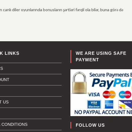
 canlı diler oyunlarında bonusların şərtləri fərqli ola bilər, buna görə də
K LINKS
WE ARE USING SAFE
PAYMENT
US
OUNT
T US
 CONDITIONS
FOLLOW US