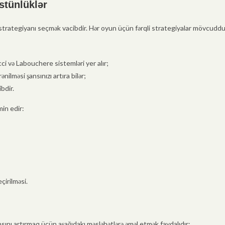
stünlüklər
rategiyanı seçmək vacibdir. Hər oyun üçün fərqli strategiyalar mövcuddu
i və Labouchere sistemləri yer alır;
ilməsi şansınızı artıra bilər;
bdir.
min edir:
çirilməsi.
nı artırmaq üçün aşağıdakı məsləhətlərə əməl etmək faydalıdır: