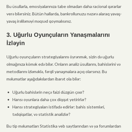
Bu üsullarla, emosiyalarınıza tabe olmadan daha racional qərarlar
verə bilərsiniz. Bütün hallarda, bankrollunuzu nəzərə alaraq yavaş-
yavaş irəliləməyi məqsəd qoymalısınız.
3. Uğurlu Oyunçuların Yanaşmalarını
İzləyin
Uğurlu oyunçuların strategiyalarını öyrənmək, sizin də uğurlu
olmağınıza kömək edə bilər. Onların analiz üsullarını, bahislərini və
metodlarını izləməklə, fərqli yanaşmalara açıq olarsınız. Bu
məlumatlar aşağıdakılardan ibarət ola bilər:
Uğurlu bahislərin neçə faizi düzgün çıxır?
Hansı oyunlara daha çox diqqət yetirirlər?
Hansı strategiyaları istifadə edirlər: bahis sistemləri,
tədqiqatlar, və statistik analizlər?
Bu tip məlumatları Statistika veb saytlarından və ya forumlardan