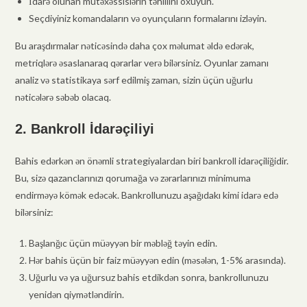
İdarə olunan mütəxəssislərin təhlilini oxuyun.
Seçdiyiniz komandaların və oyunçuların formalarını izləyin.
Bu araşdırmalar nəticəsində daha çox məlumat əldə edərək,
metriqlərə əsaslanaraq qərarlar verə bilərsiniz. Oyunlar zamanı
analiz və statistikaya sərf edilmiş zaman, sizin üçün uğurlu
nəticələrə səbəb olacaq.
2. Bankroll İdarəçiliyi
Bahis edərkən ən önəmli strategiyalardan biri bankroll idarəçiliğidir.
Bu, sizə qazanclarınızı qorumağa və zərarlarınızı minimuma
endirməyə kömək edəcək. Bankrollunuzu aşağıdakı kimi idarə edə
bilərsiniz:
Başlanğıc üçün müəyyən bir məbləğ təyin edin.
Hər bahis üçün bir faiz müəyyən edin (məsələn, 1-5% arasında).
Uğurlu və ya uğursuz bahis etdikdən sonra, bankrollunuzu
yenidən qiymətləndirin.