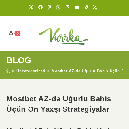
0
BLOG
>
Uncategorized
>
Mostbet AZ-də Uğurlu Bahis Üçün Ən Y
Mostbet AZ-də Uğurlu Bahis
Üçün Ən Yaxşı Strategiyalar