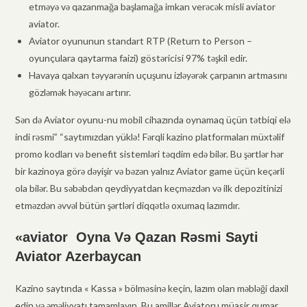
etməyə və qazanmağa başlamağa imkan verəcək misli aviator
aviator.
Aviator oyununun standart RTP (Return to Person –
oyunçulara qaytarma faizi) göstəricisi 97% təşkil edir.
Havaya qalxan təyyarənin uçuşunu izləyərək çarpanın artmasını
gözləmək həyəcanı artırır.
Sən də Aviator oyunu-nu mobil cihazında oynamaq üçün tətbiqi elə
indi rəsmi” “saytımızdan yüklə! Fərqli kazino platformaları müxtəlif
promo kodları və benefit sistemləri təqdim edə bilər. Bu şərtlər hər
bir kazinoya görə dəyişir və bəzən yalnız Aviator game üçün keçərli
ola bilər. Bu səbəbdən qeydiyyatdan keçməzdən və ilk depozitinizi
etməzdən əvvəl bütün şərtləri diqqətlə oxumaq lazımdır.
«aviator ️ Oyna Və Qazan Rəsmi Sayti
Aviator Azerbaycan
Kazino saytında « Kassa » bölməsinə keçin, lazım olan məbləği daxil
edin və əməliyyatı tamamlayın. Bu amillər Aviatoru müasir qumar