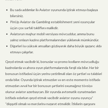
Bu sadə addımlar ilə Aviator oyununda iştirak etməyə başlaya
bilərsiniz.
PinUp Aviator da Gambling establishment yeni oyunçular
üçün çox sərfəli təkliflərə malikdir.
Aviatorun məşhur mobil versiyası mövcuddur, amma bunu
yalnız onlayn kazino platformalarından yükləmək mümkündür.
Digərləri isə yüksək əmsalları gözləyərək daha böyük qazanc əldə
etməyə çalışırlar.
Qeyd etmək vacibdir ki, bonuslar və promo kodların mövcudluğu
kazinolarda və ahora oyun platformalarında fərqli ola bilər. Hər bir
bonusun istifadəsi üçün yerinə yetirilməli olan öz şərtləri və tələbləri
onda bilər. Oyunda iştirak etməzdən və en este momento istifadə
etməzdən əvvəl hər bir bonusun şərtlərini oxumağınız tövsiyə
olunur aviator azerbaycan. Bir oyunda avtomatik oynatmadan
istifadə edərkən qeyd etmək vacibdir aviator oyunu oyunçu”
“diqqətli olmalı və mərclərinə nəzarət etməlidir. İtkilərin qarşısını