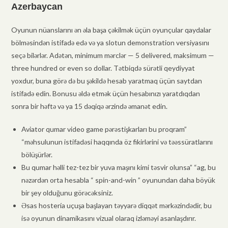
Azerbaycan
Oyunun nüanslarını ən əla başa çəkilmək üçün oyunçular qaydalar
bölməsindən istifadə edə və ya slotun demonstration versiyasını
seçə bilərlər. Adətən, minimum mərclər — 5 delivered, maksimum —
three hundred or even so dollar. Tətbiqdə sürətli qeydiyyat
yoxdur, buna görə də bu şəkildə hesab yaratmaq üçün saytdan
istifadə edin. Bonusu əldə etmək üçün hesabınızı yaratdıqdan
sonra bir həftə və ya 15 dəqiqə ərzində əmanət edin.
Aviator qumar video game pərəstişkarları bu proqram”
“məhsulunun istifadəsi haqqında öz fikirlərini və təəssüratlarını
bölüşürlər.
Bu qumar həlli tez-tez bir yuva maşını kimi təsvir olunsa” “ag, bu
nəzərdən orta hesabla “ spin-and-win ” oyunundan daha böyük
bir şey olduğunu görəcəksiniz.
Əsas hostería uçuşa başlayan təyyarə diqqət mərkəzindədir, bu
isə oyunun dinamikasını vizual olaraq izləməyi asanlaşdırır.