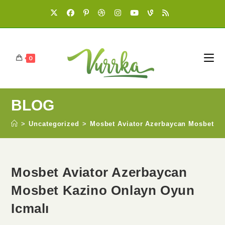
0
BLOG
>
Uncategorized
>
Mosbet Aviator Azerbaycan Mosbet Ka
Mosbet Aviator Azerbaycan
Mosbet Kazino Onlayn Oyun
Icmalı