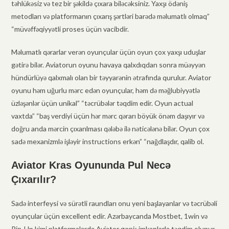
təhlükəsiz və tez bir şəkildə çıxara biləcəksiniz. Yaxşı ödəniş
metodları və platformanın çıxarış şərtləri barədə məlumatlı olmaq”
“müvəffəqiyyətli proses üçün vacibdir.
Məlumatlı qərarlar verən oyunçular üçün oyun çox yaxşı uduşlar
gətirə bilər. Aviatorun oyunu havaya qalxdıqdan sonra müəyyən
hündürlüyə qalxmalı olan bir təyyarənin ətrafında qurulur. Aviator
oyunu həm uğurlu mərc edən oyunçular, həm də məğlubiyyətlə
üzləşənlər üçün unikal” “təcrübələr təqdim edir. Oyun actual
vaxtda” “baş verdiyi üçün hər mərc qərarı böyük önəm daşıyır və
doğru anda mərcin çıxarılması qələbə ilə nəticələnə bilər. Oyun çox
sadə mexanizmlə işləyir instructions erkən” “nağdlaşdır, qalib ol.
Aviator Kras Oyununda Pul Necə
Çıxarılır?
Sadə interfeysi və sürətli raundları onu yeni başlayanlar və təcrübəli
oyunçular üçün excellent edir. Azərbaycanda Mostbet, 1win və
Pin-Up kimi platformalarda Aviator geniş imkanlarla təqdim olunur.