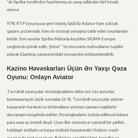
“də Spribe tərəfindən hazırlanmış ən yaxşı adlardan biri hesab
olunur.
97% RTP (oyunçuya geri ödəniş faizi) ilə Aviator həm yüksək
qazanc potensialı, həm də strateji yanaşma tələb edən oyunlardan
biridir. Son vaxtlar Spribe Maltada keçirilən SiGMA Europe
sərgisində iştirak edib. Şirkət” “öz innovativ məhsullarını təqdim
edərək iGaming sənayesindəki mövqeyini möhkəmləndirib.
Kazino Həvəskarları Üçün Ən Yaxşı Qəza
Oyunu: Onlayn Aviator
Təcrübəli oyunçular strategiyalarını daha tez-tez qururlar,
baxmayaraq ki, kiçik vurmalar (2-4). Təcrübəli oyunçular adətən
təyyarənin hərəkəti və ehtimalların artması zamanı rəqiblərin
davranışını müşahidə edirlər. Strategiyaların tətbiq edilməsi imkanı
para uma az önəmli deyil. Uzun illər süresince səmərəli bir şəkildə
tədqiqat etdiyim və bərpa etdiyim heyranedici Aviator crash
oyununda mütəxəssisəm. Bahislər» «analitiyi kimi, trendlər və