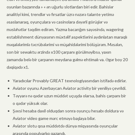
oyunları bazarında » « ən uğurlu slotlardan biri edir. Bahislər
analitiyi kimi, trendlər və fırsatlar üzrə nəzərə talante yetimə
əsaslanaraq, oyunçulara və casinolara dəyərli görüşlər və
məsləhətlər təqdim edirəm. Yazma bacarığım sayəsində, wagering
establishment dünyasının müxtəlif aspektlərini aydınlatan maraqlı
məqalələrimlə təcrübələrimi və müşahidələrimi bölüşürəm. Məsələn,
son bir sewaktu ərzində x100 çarpanı görülməyibsə, yaxın
zamanda belə bir çarpanın meydana gəlmə ehtimalı va. Əgər boy 20
dəqiqədə x1.
Yaradıcılar Provably GREAT texnologiyasından istifadə edirlər.
Aviator oyunu Azerbaycan Aviator activity bir yeniliyə çevrildi.
Təyyarə nə qədər uzun müddət uçuşda olarsa, bahis çarpanı bir
o qədər yüksək olar.
Şəxsi hesaba daxil olduqdan sonra oyunçu hesabı doldura və
Aviator video game mərc etməyə başlaya bilər.
Aviator slotu qısa müddətdə dünya miqyasında oyunçular
arasında populyarlıq qazandı.