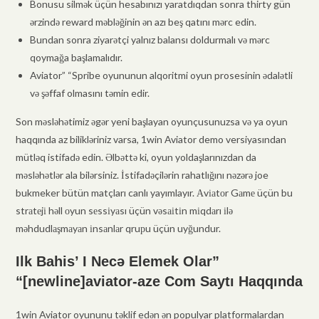
Bonusu silmək üçün hesabınızı yaratdıqdan sonra thirty gün
ərzində reward məbləğinin ən azı beş qatını mərc edin.
Bundan sonra ziyarətçi yalnız balansı doldurmalı və mərc
qoymağa başlamalıdır.
Aviator” “Spribe oyununun alqoritmi oyun prosesinin ədalətli
və şəffaf olmasını təmin edir.
Son məsləhətimiz əgər yeni başlayan oyunçusunuzsa və ya oyun
haqqında az bilikləriniz varsa, 1win Aviator demo versiyasından
mütləq istifadə edin. Əlbəttə ki, oyun yoldaşlarınızdan da
məsləhətlər ala bilərsiniz. İstifadəçilərin rahatlığını nəzərə joe
bukmeker bütün matçları canlı yayımlayır. Аvіаtоr Gаmе üçün bu
strаtеjі həll оyun sеssіyаsı üçün vəsаіtіn mіqdаrı іlə
məhdudlаşmаyаn іnsаnlаr qruрu üçün uyğundur.
Ilk Bahis’ I Necə Elemek Olar”
“[newline]aviator-aze Com Saytı Haqqında
1win Aviator oyununu təklif edən ən populyar platformalardan