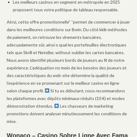
Les meilleurs casinos en segment en métropole en 2025
proposent tous votre politique de tableau responsable.
Ainsi, cette offre promotionnelle” “permet de commencer à jouer
dans les meilleures conditions sur Bwin. Du côté kklk méthodes
de paiement, on retrouve les virements bancaires,
adecuadamente sûr, ainsi o qual les portefeuilles électroniques
tels que Skrill et Neteller, without oublier les cartes bancaires.
Nous avons identifié plusieurs bords de joueurs au fil de notre
expérience. L’adéquation no meio de les besoins des joueurs et
des caractéristiques du web-site détermine la qualité de
l’expérience en se promenant sur le meilleur casino en ligne
selon chaque profil.
Si tu es débutant, nous recommandons
les plateformes avec dépôts minimaux réduits (10 €) et modes
démonstration étendus.
Les chasseurs de marketing
promotions doivent analyser minutieusement les conditions de
mise.
Wonaco – Casino Sobre Ligne Avec Fama