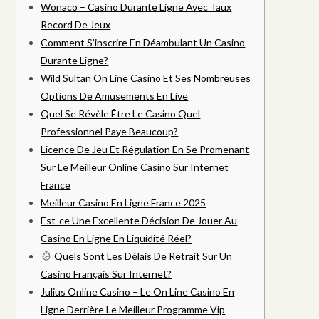
Wonaco – Casino Durante Ligne Avec Taux
Record De Jeux
Comment S’inscrire En Déambulant Un Casino
Durante Ligne?
Wild Sultan On Line Casino Et Ses Nombreuses
Options De Amusements En Live
Quel Se Révèle Être Le Casino Quel
Professionnel Paye Beaucoup?
Licence De Jeu Et Régulation En Se Promenant
Sur Le Meilleur Online Casino Sur Internet
France
Meilleur Casino En Ligne France 2025
Est-ce Une Excellente Décision De Jouer Au
Casino En Ligne En Liquidité Réel?
Quels Sont Les Délais De Retrait Sur Un
Casino Français Sur Internet?
Julius Online Casino – Le On Line Casino En
Ligne Derrière Le Meilleur Programme Vip