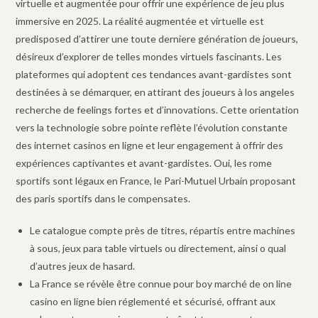
virtuelle et augmentée pour offrir une expérience de jeu plus
immersive en 2025. La réalité augmentée et virtuelle est
predisposed d’attirer une toute derniere génération de joueurs,
désireux d’explorer de telles mondes virtuels fascinants. Les
plateformes qui adoptent ces tendances avant-gardistes sont
destinées à se démarquer, en attirant des joueurs à los angeles
recherche de feelings fortes et d’innovations. Cette orientation
vers la technologie sobre pointe reflète l’évolution constante
des internet casinos en ligne et leur engagement à offrir des
expériences captivantes et avant-gardistes. Oui, les rome
sportifs sont légaux en France, le Pari-Mutuel Urbain proposant
des paris sportifs dans le compensates.
Le catalogue compte près de titres, répartis entre machines
à sous, jeux para table virtuels ou directement, ainsi o qual
d’autres jeux de hasard.
La France se révèle être connue pour boy marché de on line
casino en ligne bien réglementé et sécurisé, offrant aux