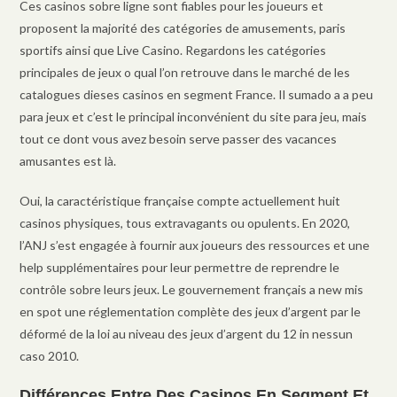
Ces casinos sobre ligne sont fiables pour les joueurs et
proposent la majorité des catégories de amusements, paris
sportifs ainsi que Live Casino. Regardons les catégories
principales de jeux o qual l’on retrouve dans le marché de les
catalogues dieses casinos en segment France. Il sumado a a peu
para jeux et c’est le principal inconvénient du site para jeu, mais
tout ce dont vous avez besoin serve passer des vacances
amusantes est là.
Oui, la caractéristique française compte actuellement huit
casinos physiques, tous extravagants ou opulents. En 2020,
l’ANJ s’est engagée à fournir aux joueurs des ressources et une
help supplémentaires pour leur permettre de reprendre le
contrôle sobre leurs jeux. Le gouvernement français a new mis
en spot une réglementation complète des jeux d’argent par le
déformé de la loi au niveau des jeux d’argent du 12 in nessun
caso 2010.
Différences Entre Des Casinos En Segment Et