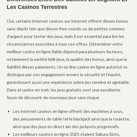
Les Casinos Terrestres
Oui, certains internet casinos sur internet offrent dieses bonus
sans dépôt tels que dieses free rounds ou de petites sommes
d’argent pour tester des jeux, mais il est essentiel para lire les
circumstances associées à tous ces offres. Déterminer votre
meilleur casino en ligne fiable dépend para plusieurs facteurs,
notamment la variété kklk jeux, la qualité des bonus, ainsi que la
fiabilité dieses paiements. Un on line casino en ligne autorisé se
distingue par son engagement envers la sécurité et l’équité,
garantissant aussi une expérience sobre jeu sereine et agréable.
Dans el casino en trait, les jeux gratuits sont une excellente
façon de découvrir de nouveaux jeux sans risque.
Les internet casinos en ligne offrent des machines à sous,
des amusements de table tel le blackjack ainsi que la roulette,
ainsi que des jeux en direct ain des jackpots progressifs.
Les meilleurs casinos en ligne 2025 étaient Sakura Slots,