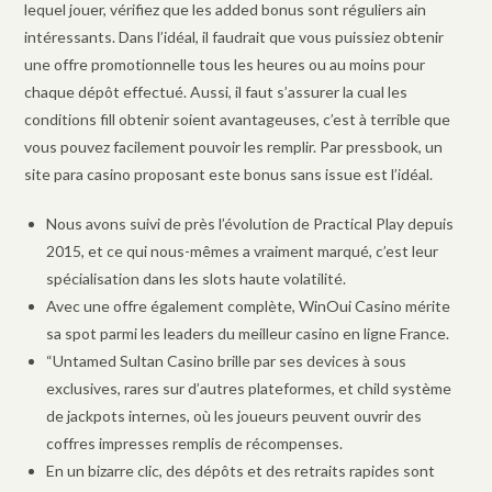
lequel jouer, vérifiez que les added bonus sont réguliers ain
intéressants. Dans l’idéal, il faudrait que vous puissiez obtenir
une offre promotionnelle tous les heures ou au moins pour
chaque dépôt effectué. Aussi, il faut s’assurer la cual les
conditions fill obtenir soient avantageuses, c’est à terrible que
vous pouvez facilement pouvoir les remplir. Par pressbook, un
site para casino proposant este bonus sans issue est l’idéal.
Nous avons suivi de près l’évolution de Practical Play depuis
2015, et ce qui nous-mêmes a vraiment marqué, c’est leur
spécialisation dans les slots haute volatilité.
Avec une offre également complète, WinOui Casino mérite
sa spot parmi les leaders du meilleur casino en ligne France.
“Untamed Sultan Casino brille par ses devices à sous
exclusives, rares sur d’autres plateformes, et child système
de jackpots internes, où les joueurs peuvent ouvrir des
coffres impresses remplis de récompenses.
En un bizarre clic, des dépôts et des retraits rapides sont