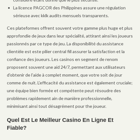
La licence PAGCOR des Philippines assure une régulation
sérieuse avec kklk audits mensuels transparents.
Ces plateformes offrent souvent votre gamme plus huge et plus
approfondie de jeux dans leur spécialité, attirant ainsi les joueurs
passionnés par ce type de jeu. La disponibilité du assistance
clientèle est este pilier central fill assurer la satisfaction et la
confiance des joueurs. Les casinos en segment de renom
proposent souvent une aid 24/7, permettant aux utilisateurs
d’obtenir de l’aide à complet moment, que votre soit de jour
comme de nuit. L’efficacité du assistance est également cruciale;
une équipe bien formée et compétente peut résoudre des
problèmes rapidement ain de manière professionnelle,
minimisant ainsi tout désagrément pour the joueur.
Quel Est Le Meilleur Casino En Ligne Et
Fiable?