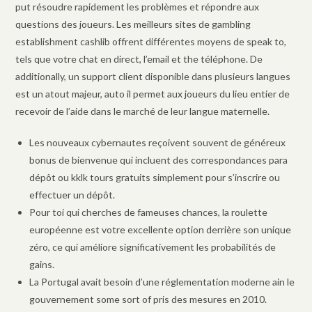
put résoudre rapidement les problèmes et répondre aux
questions des joueurs. Les meilleurs sites de gambling
establishment cashlib offrent différentes moyens de speak to,
tels que votre chat en direct, l’email et the téléphone. De
additionally, un support client disponible dans plusieurs langues
est un atout majeur, auto il permet aux joueurs du lieu entier de
recevoir de l’aide dans le marché de leur langue maternelle.
Les nouveaux cybernautes reçoivent souvent de généreux
bonus de bienvenue qui incluent des correspondances para
dépôt ou kklk tours gratuits simplement pour s’inscrire ou
effectuer un dépôt.
Pour toi qui cherches de fameuses chances, la roulette
européenne est votre excellente option derrière son unique
zéro, ce qui améliore significativement les probabilités de
gains.
La Portugal avait besoin d’une réglementation moderne ain le
gouvernement some sort of pris des mesures en 2010.