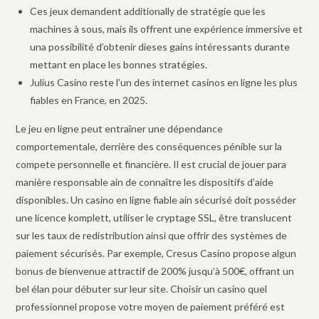
Ces jeux demandent additionally de stratégie que les
machines à sous, mais ils offrent une expérience immersive et
una possibilité d’obtenir dieses gains intéressants durante
mettant en place les bonnes stratégies.
Julius Casino reste l’un des internet casinos en ligne les plus
fiables en France, en 2025.
Le jeu en ligne peut entraîner une dépendance
comportementale, derrière des conséquences pénible sur la
compete personnelle et financière. Il est crucial de jouer para
manière responsable ain de connaître les dispositifs d’aide
disponibles. Un casino en ligne fiable ain sécurisé doit posséder
une licence komplett, utiliser le cryptage SSL, être translucent
sur les taux de redistribution ainsi que offrir des systèmes de
paiement sécurisés. Par exemple, Cresus Casino propose algun
bonus de bienvenue attractif de 200% jusqu’à 500€, offrant un
bel élan pour débuter sur leur site. Choisir un casino quel
professionnel propose votre moyen de paiement préféré est