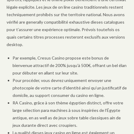
légale explicite. Les jeux de on line casino traditionnels restent
techniquement prohibés sur the territoire national. Nous avons
vérifié are generally compatibilité exhaustive dieses catalogues
pour t’assurer une expérience optimale. Prévois toutefois os
quais certains titres processes resteront exclusifs aux versions
desktop.
Par exemple, Cresus Casino propose este bonus de
bienvenue attractif de 200% jusqu’à 500€, offrant un bel élan
pour débuter en allant sur leur site.
Pour procéder, vous devrez uniquement envoyer une
photocopie de votre carte d’identité ainsi qu’un justificatif de
domicile, au support consumer du casino en ligne.
RA Casino, grâce à son thème égyptien distinct, offre votre
large sélection para machines à sous inspirées de l’Égypte
antique, en as well as de jeux sobre table classiques ain de
jeux durante direct avec croupiers.
La qualité dieses jeux casino en ligne est également un