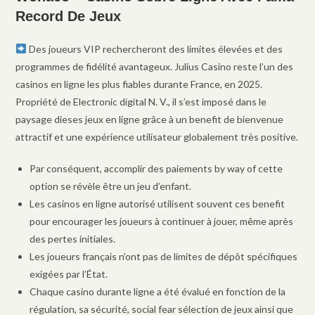
Record De Jeux
Des joueurs VIP rechercheront des limites élevées et des
programmes de fidélité avantageux. Julius Casino reste l’un des
casinos en ligne les plus fiables durante France, en 2025.
Propriété de Electronic digital N. V., il s’est imposé dans le
paysage dieses jeux en ligne grâce à un benefit de bienvenue
attractif et une expérience utilisateur globalement très positive.
Par conséquent, accomplir des paiements by way of cette
option se révèle être un jeu d’enfant.
Les casinos en ligne autorisé utilisent souvent ces benefit
pour encourager les joueurs à continuer à jouer, même après
des pertes initiales.
Les joueurs français n’ont pas de limites de dépôt spécifiques
exigées par l’État.
Chaque casino durante ligne a été évalué en fonction de la
régulation, sa sécurité, social fear sélection de jeux ainsi que