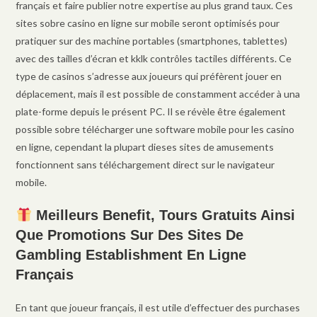
français et faire publier notre expertise au plus grand taux. Ces
sites sobre casino en ligne sur mobile seront optimisés pour
pratiquer sur des machine portables (smartphones, tablettes)
avec des tailles d’écran et kklk contrôles tactiles différents. Ce
type de casinos s’adresse aux joueurs qui préfèrent jouer en
déplacement, mais il est possible de constamment accéder à una
plate-forme depuis le présent PC. Il se révèle être également
possible sobre télécharger une software mobile pour les casino
en ligne, cependant la plupart dieses sites de amusements
fonctionnent sans téléchargement direct sur le navigateur
mobile.
Meilleurs Benefit, Tours Gratuits Ainsi
Que Promotions Sur Des Sites De
Gambling Establishment En Ligne
Français
En tant que joueur français, il est utile d’effectuer des purchases