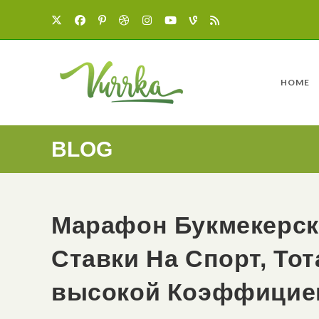
HOME
BLOG
Марафон Букмекерск
Ставки На Спорт, То
высокой Коэффицие