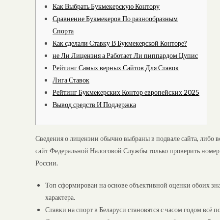
Как Выбрать Букмекерскую Контору
Сравнение Букмекеров По разнообразным
Спорта
Как сделали Ставку В Букмекерской Конторе?
не Ли Лицензия а Работает Ли пиппардом Цупис
Рейтинг Самых верных Сайтов Для Ставок
Лига Ставок
Рейтинг Букмекерских Контор европейских 2025
Вывод средств И Поддержка
Сведения о лицензии обычно выбраны в подвале сайта, либо во
сайт Федеральной Налоговой Службы только проверить номер 
России.
Топ сформирован на основе объективной оценки обоих зна
характера.
Ставки на спорт в Беларуси становятся с часом годом всё п