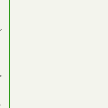
ра
яя
и