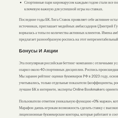
Спортивные пари киромарусом каждым годом стали все поп
ключевую важную для успешной игры на ставках.
Последние годы БК Лига Ставок проявляет себе активнее ост
источниках, приглашает медийных амбассадоров (Дмитрий Губер
ворвалась а топы по количества активных клиентов. Имена амб
предлагает разнообразную роспись на этот непрезентабельн
Бонусы И Акции
Эта популярная российская беттинг-компания с отличными ус
озарил около 40 спортивных дисциплин. Роспись происшедших
Мы заранее рейтинг оценки букмекеров РФ в 2023 году, осно
учитывались, только отдельные показатели (коэффициенты, росп
лучшие БК в интернете, эксперты Online Bookmakers ориент
Пользователи отметим уникальную функцию «0% маржи», котор
Марафон даешь игрокам возможность сделать ставку с высоки
лицензионные букмекерские конторы, которые работают и соот