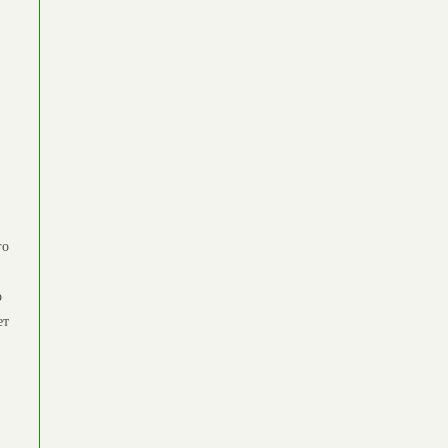
го
о
ет