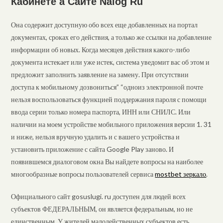
Кабинете а Сайте Nalog Ru
Она содержит доступную обо всех еще добавленных на портал
документах, сроках его действия, а только же ссылки на добавление
информации об новых. Когда месяцев действия какого-либо
документа истекает или уже истек, система уведомит вас об этом и
предложит заполнить заявление на замену. При отсутствии
доступа к мобильному дозвониться” “одноиз электронной почте
нельзя воспользоваться функцией поддержания пароля с помощи
ввода серии только номера паспорта, ИНН или СНИЛС. Или
наличии на моем устройстве мобильного приложения версии 1. 31
и ниже, нельзя вручную удалить и с вашего устройства и
установить приложение с сайта Google Play заново. И
появившемся диалоговом окна Вы найдете вопросы на наиболее
многообразные вопросы пользователей сервиса
mostbet зеркало
.
Официального сайт gosuslugi. ru доступен для людей всех
субъектов ФЕДЕРАЛЬНЫМ, он является федеральным, но не
единственным. У жителей малодейственных субъектов есть