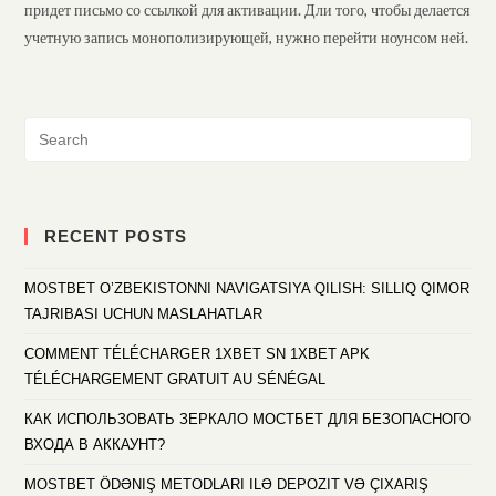
придет письмо со ссылкой для активации. Дли того, чтобы делается
учетную запись монополизирующей, нужно перейти ноунсом ней.
RECENT POSTS
MOSTBET O’ZBEKISTONNI NAVIGATSIYA QILISH: SILLIQ QIMOR
TAJRIBASI UCHUN MASLAHATLAR
COMMENT TÉLÉCHARGER 1XBET SN 1XBET APK
TÉLÉCHARGEMENT GRATUIT AU SÉNÉGAL
КАК ИСПОЛЬЗОВАТЬ ЗЕРКАЛО МОСТБЕТ ДЛЯ БЕЗОПАСНОГО
ВХОДА В АККАУНТ?
MOSTBET ÖDƏNIŞ METODLARI ILƏ DEPOZIT VƏ ÇIXARIŞ