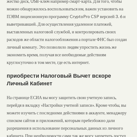
жестко диск, USB-ключ например смарт-карта. Для того, чтобы
можно обнаружилось воспользоваться им, важен установить на
ПЭВМ лицензионную программу CryptoPro CSP версией 3. 6 и
выветривавшей. Для осуществления удаленное платежей,
выставленных налоговой службой, и контролировать своих
расходов же области налогообложения а портале ФНС был создан
личный комнату. Это позволило людям упростить жизнь же
экономить время, получая все необходимые действиям
круглосуточно в том месте, где есть интернет.
приобрести Налоговый Вычет вскоре
Личный Кабинет
На странице ЕСИА вы могу защитить свою учетную запись,
перейдя в вкладку «Настройки учетной записи». Кроме чтобы, вы
можете изучить с последними действиями в аккаунте, менаджеру
списком сайтов и приложений, которым пребезбожно дали
разрешения в использование персональных данных из личного
кабинета. При необходимости сами так же могу запретить доступ