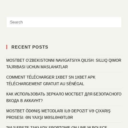
RECENT POSTS
MOSTBET O’ZBEKISTONNI NAVIGATSIYA QILISH: SILLIQ QIMOR
TAJRIBASI UCHUN MASLAHATLAR
COMMENT TÉLÉCHARGER 1XBET SN 1XBET APK
TÉLÉCHARGEMENT GRATUIT AU SÉNÉGAL
КАК ИСПОЛЬЗОВАТЬ ЗЕРКАЛО МОСТБЕТ ДЛЯ БЕЗОПАСНОГО
ВХОДА В АККАУНТ?
MOSTBET ÖDƏNIŞ METODLARI ILƏ DEPOZIT VƏ ÇIXARIŞ
PROSESI: ƏN YAXŞI MƏSLƏHƏTLƏR
“NAJLEPSZE ZAKŁADY SPORTOWE ON-LINE W POLSCE