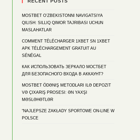
RECENT POSTS
MOSTBET O’ZBEKISTONNI NAVIGATSIYA
QILISH: SILLIQ QIMOR TAJRIBASI UCHUN
MASLAHATLAR
COMMENT TÉLÉCHARGER 1XBET SN 1XBET
APK TÉLÉCHARGEMENT GRATUIT AU
SÉNÉGAL
КАК ИСПОЛЬЗОВАТЬ ЗЕРКАЛО МОСТБЕТ
ДЛЯ БЕЗОПАСНОГО ВХОДА В АККАУНТ?
MOSTBET ÖDƏNIŞ METODLARI ILƏ DEPOZIT
VƏ ÇIXARIŞ PROSESI: ƏN YAXŞI
MƏSLƏHƏTLƏR
“NAJLEPSZE ZAKŁADY SPORTOWE ON-LINE W
POLSCE