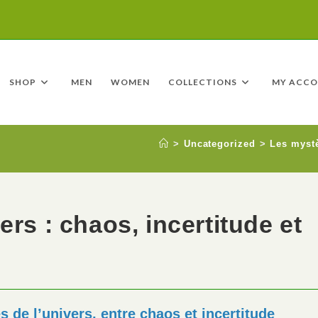
SHOP
MEN
WOMEN
COLLECTIONS
MY ACC
>
Uncategorized
>
Les mystè
ers : chaos, incertitude et
s de l’univers, entre chaos et incertitude