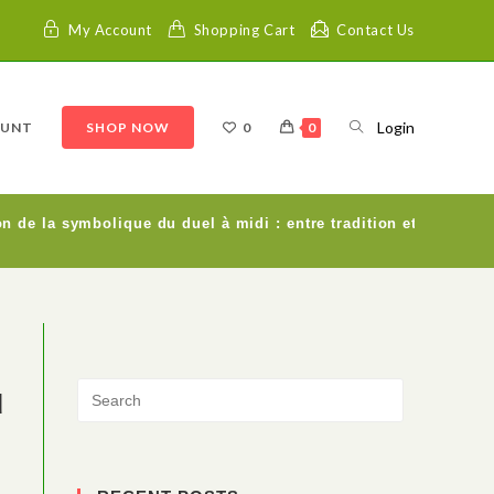
My Account
Shopping Cart
Contact Us
Login
OUNT
SHOP NOW
0
0
on de la symbolique du duel à midi : entre tradition et moderni
u