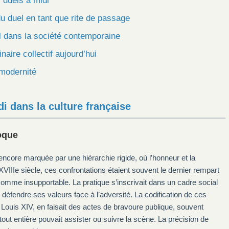
 duels à midi
du duel en tant que rite de passage
l dans la société contemporaine
aire collectif aujourd’hui
 modernité
i dans la culture française
poque
encore marquée par une hiérarchie rigide, où l’honneur et la
XVIIIe siècle, ces confrontations étaient souvent le dernier rempart
mme insupportable. La pratique s’inscrivait dans un cadre social
 à défendre ses valeurs face à l’adversité. La codification de ces
ouis XIV, en faisait des actes de bravoure publique, souvent
t entière pouvait assister ou suivre la scène. La précision de