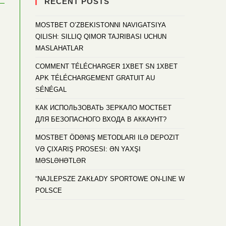
RECENT POSTS
MOSTBET O’ZBEKISTONNI NAVIGATSIYA
QILISH: SILLIQ QIMOR TAJRIBASI UCHUN
MASLAHATLAR
COMMENT TÉLÉCHARGER 1XBET SN 1XBET
APK TÉLÉCHARGEMENT GRATUIT AU
SÉNÉGAL
КАК ИСПОЛЬЗОВАТЬ ЗЕРКАЛО МОСТБЕТ
ДЛЯ БЕЗОПАСНОГО ВХОДА В АККАУНТ?
MOSTBET ÖDƏNIŞ METODLARI ILƏ DEPOZIT
VƏ ÇIXARIŞ PROSESI: ƏN YAXŞI
MƏSLƏHƏTLƏR
“NAJLEPSZE ZAKŁADY SPORTOWE ON-LINE W
POLSCE