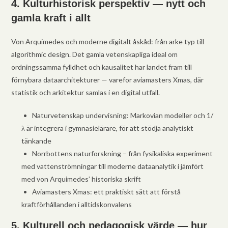
4. Kulturhistorisk perspektiv — nytt och
gamla kraft i allt
Von Arquimedes och moderne digitalt åskåd: från arke typ till
algorithmic design. Det gamla vetenskapliga ideal om
ordningssamma fylldhet och kausalitet har landet fram till
förnybara dataarchitekturer — varefor aviamasters Xmas, där
statistik och arkitektur samlas i en digital utfall.
Naturvetenskap undervisning: Markovian modeller och 1/
λ är integrera i gymnasielärare, för att stödja analytiskt
tänkande
Norrbottens naturforskning – från fysikaliska experiment
med vattenströmningar till moderne dataanalytik i jämfört
med von Arquimedes’ historiska skrift
Aviamasters Xmas: ett praktiskt sätt att förstå
kraftförhållanden i alltidskonvalens
5. Kulturell och pedagogisk värde — hur