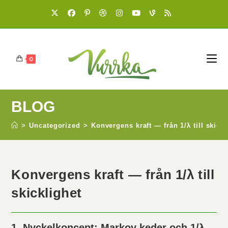
0
BLOG
>
Uncategorized
>
Konvergens kraft — från 1/λ till skic
Konvergens kraft — från 1/λ till
skicklighet
1. Nyckelkoncept: Markov keder och 1/λ