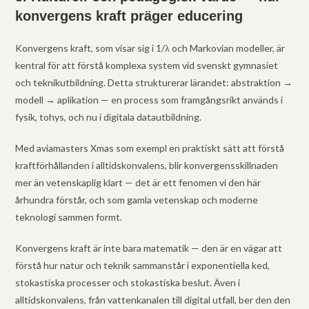
konvergens kraft präger educering
Konvergens kraft, som visar sig i 1/λ och Markovian modeller, är
kentral för att förstå komplexa system vid svenskt gymnasiet
och teknikutbildning. Detta strukturerar lärandet: abstraktion →
modell → aplikation — en process som framgångsrikt används i
fysik, tohys, och nu i digitala datautbildning.
Med aviamasters Xmas som exempl en praktiskt sätt att förstå
kraftförhållanden i alltidskonvalens, blir konvergensskillnaden
mer än vetenskaplig klart — det är ett fenomen vi den här
århundra förstår, och som gamla vetenskap och moderne
teknologi sammen formt.
Konvergens kraft är inte bara matematik — den är en vägar att
förstå hur natur och teknik sammanstår i exponentiella ked,
stokastiska processer och stokastiska beslut. Även i
alltidskonvalens, från vattenkanalen till digital utfall, ber den den