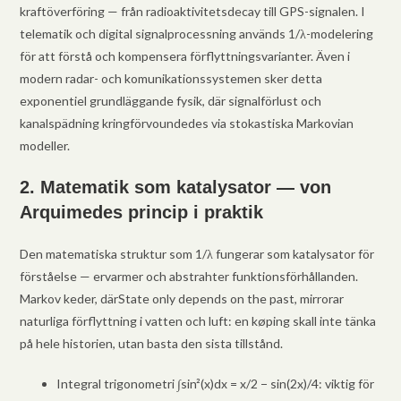
kraftöverföring — från radioaktivitetsdecay till GPS-signalen. I
telematik och digital signalprocessning används 1/λ-modelering
för att förstå och kompensera förflyttningsvarianter. Även i
modern radar- och komunikationssystemen sker detta
exponentiel grundläggande fysik, där signalförlust och
kanalspädning kringförvoundedes via stokastiska Markovian
modeller.
2. Matematik som katalysator — von
Arquimedes princip i praktik
Den matematiska struktur som 1/λ fungerar som katalysator för
förståelse — ervarmer och abstrahter funktionsförhållanden.
Markov keder, därState only depends on the past, mirrorar
naturliga förflyttning i vatten och luft: en køping skall inte tänka
på hele historien, utan basta den sista tillstånd.
Integral trigonometri ∫sin²(x)dx = x/2 − sin(2x)/4: viktig för