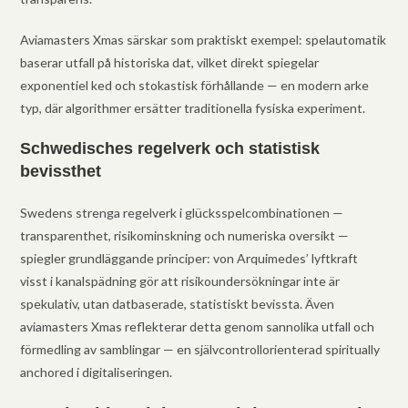
Aviamasters Xmas särskar som praktiskt exempel: spelautomatik
baserar utfall på historiska dat, vilket direkt spiegelar
exponentiel ked och stokastisk förhållande — en modern arke
typ, där algorithmer ersätter traditionella fysiska experiment.
Schwedisches regelverk och statistisk
bevissthet
Swedens strenga regelverk i glücksspelcombinationen —
transparenthet, risikominskning och numeriska oversikt —
spiegler grundläggande principer: von Arquimedes’ lyftkraft
visst i kanalspädning gör att risikoundersökningar inte är
spekulativ, utan datbaserade, statistiskt bevissta. Även
aviamasters Xmas reflekterar detta genom sannolika utfall och
förmedling av samblingar — en självcontrollorienterad spiritually
anchored i digitaliseringen.