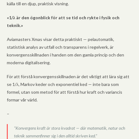
källa till en djup, praktisk visning.
«1/λ är den ögonblick för att se tid och rykte i fysik och
teknik.»
Aviamasters Xmas visar detta praktiskt — pelautomatik,
statistisk analys av utfall och transparens i regelverk, är
konvergensskillnaden i handen om den gamla princip och den
moderna digitalisering.
För att förstå konvergensskillnaden är det viktigt att lära sig att
se 1/λ, Markov keder och exponentiel ked — inte bara som
formel, utan som metod för att förstå hur kraft och variancis
formar vår värld.
–
“Konvergens kraft är stora kvadrat — där matematik, natur och
teknik sammenfinner sig i den alltid skriven ked.”