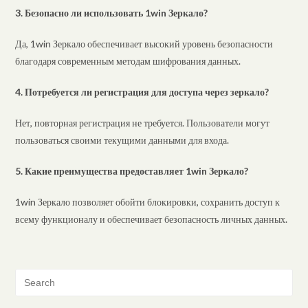
3. Безопасно ли использовать 1win Зеркало?
Да, 1win Зеркало обеспечивает высокий уровень безопасности
благодаря современным методам шифрования данных.
4. Потребуется ли регистрация для доступа через зеркало?
Нет, повторная регистрация не требуется. Пользователи могут
пользоваться своими текущими данными для входа.
5. Какие преимущества предоставляет 1win Зеркало?
1win Зеркало позволяет обойти блокировки, сохранить доступ к
всему функционалу и обеспечивает безопасность личных данных.