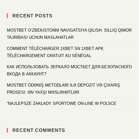
RECENT POSTS
MOSTBET O’ZBEKISTONNI NAVIGATSIYA QILISH: SILLIQ QIMOR
TAJRIBASI UCHUN MASLAHATLAR
COMMENT TÉLÉCHARGER 1XBET SN 1XBET APK
TÉLÉCHARGEMENT GRATUIT AU SÉNÉGAL
КАК ИСПОЛЬЗОВАТЬ ЗЕРКАЛО МОСТБЕТ ДЛЯ БЕЗОПАСНОГО
ВХОДА В АККАУНТ?
MOSTBET ÖDƏNIŞ METODLARI ILƏ DEPOZIT VƏ ÇIXARIŞ
PROSESI: ƏN YAXŞI MƏSLƏHƏTLƏR
“NAJLEPSZE ZAKŁADY SPORTOWE ON-LINE W POLSCE
RECENT COMMENTS