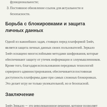
функциональности;
Постоянное обновление ссылок для актуальности и
безопасности.
Борьба с блокировками и защита
личных данных
Одной из важнейших задач, стоящих перед платформой 1win,
является защита личных данных своих пользователей. Зеркало
1win оснащено многослойными методами шифрования, которые
обеспечивают защиту от утечек информации и злоумышленников.
Кроме того, благодаря использованию передовых технологий
серверного администрирования, обеспечивается постоянная
доступность платформы даже при самых сложных блокировках.
Это делает игру не только увлекательной, но и безопасной.
Заключение
1win Зеркало — это революционное решение, которое позволяет