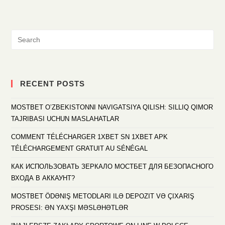
RECENT POSTS
MOSTBET O’ZBEKISTONNI NAVIGATSIYA QILISH: SILLIQ QIMOR
TAJRIBASI UCHUN MASLAHATLAR
COMMENT TÉLÉCHARGER 1XBET SN 1XBET APK
TÉLÉCHARGEMENT GRATUIT AU SÉNÉGAL
КАК ИСПОЛЬЗОВАТЬ ЗЕРКАЛО МОСТБЕТ ДЛЯ БЕЗОПАСНОГО
ВХОДА В АККАУНТ?
MOSTBET ÖDƏNIŞ METODLARI ILƏ DEPOZIT VƏ ÇIXARIŞ
PROSESI: ƏN YAXŞI MƏSLƏHƏTLƏR