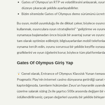
Gates of Olympus’un RTP ve volatilitesini anlayarak, oyunc
düzeye çıkaracak şekilde ayarlayabilirler.
Bizim sitemizde Gates of Olympus demo sürümünü ücretsiz
Bu oyun, mobil uyumluluğu ile de dikkat çeker, böylece oyunc
kullanmak, oyunculara oyun stratejilerini” “geliştirme ve oyunu
oynamaya başlamadan önce büyük bir avantaj sunar ve oyuncular
tam olarak optimize edilmiştir, bilgisayarlardan mobil telefonla
oynama tercih edin, oyunu sorunsuz bir şekilde keyifle oynayab
grafiklerini ve oyun öğelerini korur, böylece tüm platformlarda
Gates Of Olympus Giriş Yap
Genel olarak, Entrance of Olympus Klassisk Yunan temasın
Pragmatic Play’nin internet casino dünyasına getirdiği sanat v
kaptırdığınızda, tanrıların hükümdarı Zeus’un hayranlık uyandı
üzerine salarak sizing 2x ile şaşırtıcı 500x arasında değişen bi
ödüllendirilirseniz, çarpan değerleri uyumlu bir şekilde birleşere