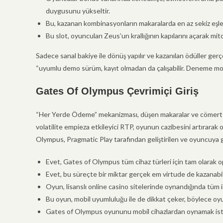
duygusunu yükseltir.
Bu, kazanan kombinasyonların makaralarda en az sekiz eşle
Bu slot, oyuncuları Zeus’un krallığının kapılarını açarak mito
Sadece sanal bakiye ile dönüş yapılır ve kazanılan ödüller ger
“uyumlu demo sürüm, kayıt olmadan da çalışabilir. Deneme modu
Gates Of Olympus Çevrimiçi Giriş
“Her Yerde Ödeme” mekanizması, düşen makaralar ve cömert ç
volatilite empieza etkileyici RTP, oyunun cazibesini artırarak
Olympus, Pragmatic Play tarafından geliştirilen ve oyuncuya g
Evet, Gates of Olympus tüm cihaz türleri için tam olarak opt
Evet, bu süreçte bir miktar gerçek em virtude de kazanabi
Oyun, lisanslı online casino sitelerinde oynandığında tüm iş
Bu oyun, mobil uyumluluğu ile de dikkat çeker, böylece oyu
Gates of Olympus oyununu mobil cihazlardan oynamak istey