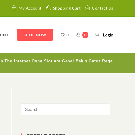
My Account
Shopping Cart
Contact Us
Login
OUNT
SHOP NOW
0
0
n The Internet Oyna Slotlara Genel Bakış Gates Regarding Oly