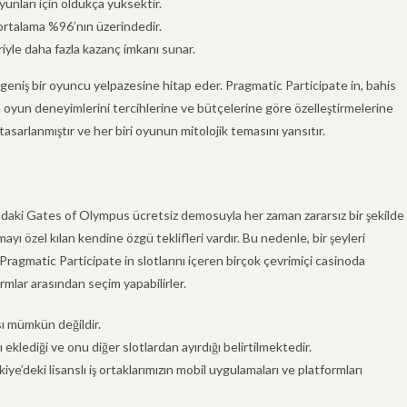
unları için oldukça yüksektir.
ortalama %96’nın üzerindedir.
iyle daha fazla kazanç imkanı sunar.
 geniş bir oyuncu yelpazesine hitap eder. Pragmatic Participate in, bahis
n oyun deneyimlerini tercihlerine ve bütçelerine göre özelleştirmelerine
sarlanmıştır ve her biri oyunun mitolojik temasını yansıtır.
ndaki Gates of Olympus ücretsiz demosuyla her zaman zararsız bir şekilde
ayı özel kılan kendine özgü teklifleri vardır. Bu nedenle, bir şeyleri
, Pragmatic Participate in slotlarını içeren birçok çevrimiçi casinoda
rmlar arasından seçim yapabilirler.
sı mümkün değildir.
klediği ve onu diğer slotlardan ayırdığı belirtilmektedir.
’deki lisanslı iş ortaklarımızın mobil uygulamaları ve platformları