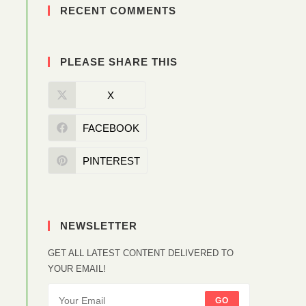
RECENT COMMENTS
PLEASE SHARE THIS
X
FACEBOOK
PINTEREST
NEWSLETTER
GET ALL LATEST CONTENT DELIVERED TO
YOUR EMAIL!
GO