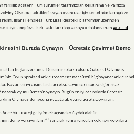
 farklılık gösterir. Tüm sürümler tarafımızdan geliştirilmiş ve yalnızca
nvolving Olympus taktikleri arayan oyuncular için temel adımları açık ve
ımız resmi, lisanslı empieza Türk Lirası destekli platformlar üzerinden
 gazetecisiyim empieza Türk futbolunu kapsamaya odaklanıyorum
gates of
inesini Burada Oynayın + Ücretsiz Çevirme/ Demo
oynamaktan hoşlanıyorsunuz. Durum ne olursa olsun, Gates of Olympus
lirsiniz. Oyun sprained ankle treatment masaüstü bilgisayarlar ankle reha
dur. Bugün en iyi casinolarda ücretsiz çevirme empieza diğer sıcak
z atarak oyunu ücretsiz oynayın. Bugün en iyi casinolarda ücretsiz
regarding Olympus demosuna göz atarak oyunu ücretsiz oynayın.
önce bir strateji geliştirmek açısından faydalı olabilir.
arının demo versiyonlarını” “sunarak yeni oyuncuları çekmeyi ve onlara