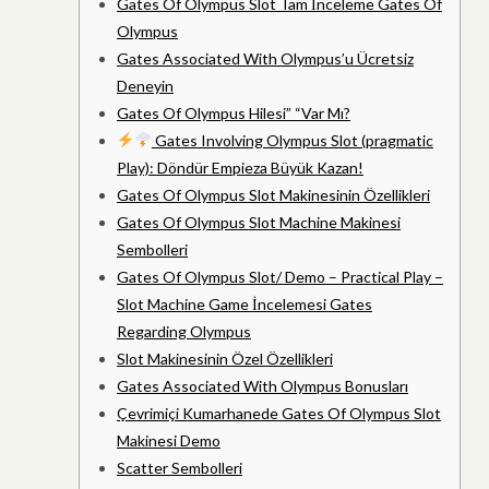
Gates Of Olympus Slot Tam İnceleme Gates Of
Olympus
Gates Associated With Olympus’u Ücretsiz
Deneyin
Gates Of Olympus Hilesi” “Var Mı?
Gates Involving Olympus Slot (pragmatic
Play): Döndür Empieza Büyük Kazan!
Gates Of Olympus Slot Makinesinin Özellikleri
Gates Of Olympus Slot Machine Makinesi
Sembolleri
Gates Of Olympus Slot/ Demo – Practical Play –
Slot Machine Game İncelemesi Gates
Regarding Olympus
Slot Makinesinin Özel Özellikleri
Gates Associated With Olympus Bonusları
Çevrimiçi Kumarhanede Gates Of Olympus Slot
Makinesi Demo
Scatter Sembolleri