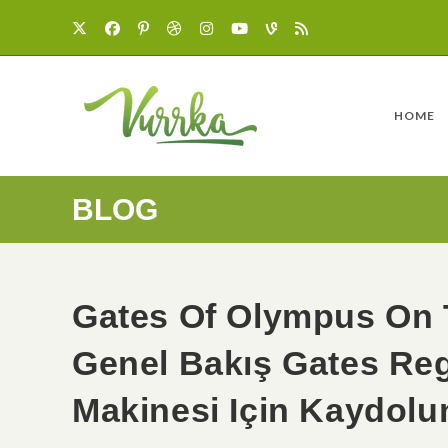
HOME
BLOG
Gates Of Olympus On T
Genel Bakış Gates Re
Makinesi Için Kaydolu