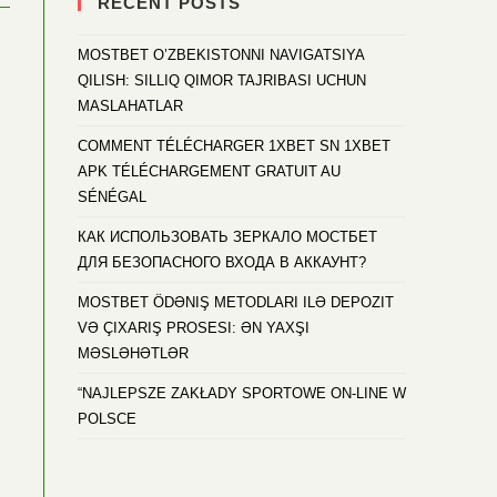
RECENT POSTS
MOSTBET O’ZBEKISTONNI NAVIGATSIYA
QILISH: SILLIQ QIMOR TAJRIBASI UCHUN
MASLAHATLAR
COMMENT TÉLÉCHARGER 1XBET SN 1XBET
APK TÉLÉCHARGEMENT GRATUIT AU
SÉNÉGAL
КАК ИСПОЛЬЗОВАТЬ ЗЕРКАЛО МОСТБЕТ
ДЛЯ БЕЗОПАСНОГО ВХОДА В АККАУНТ?
MOSTBET ÖDƏNIŞ METODLARI ILƏ DEPOZIT
VƏ ÇIXARIŞ PROSESI: ƏN YAXŞI
MƏSLƏHƏTLƏR
“NAJLEPSZE ZAKŁADY SPORTOWE ON-LINE W
POLSCE