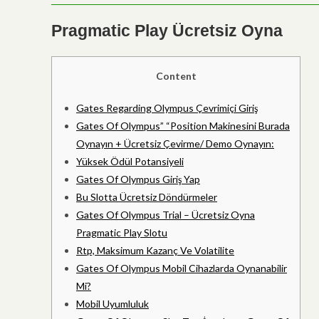
Pragmatic Play Ücretsiz Oyna
Content
Gates Regarding Olympus Çevrimiçi Giriş
Gates Of Olympus” “Position Makinesini Burada
Oynayın + Ücretsiz Çevirme/ Demo Oynayın:
Yüksek Ödül Potansiyeli
Gates Of Olympus Giriş Yap
Bu Slotta Ücretsiz Döndürmeler
Gates Of Olympus Trial – Ücretsiz Oyna
Pragmatic Play Slotu
Rtp, Maksimum Kazanç Ve Volatilite
Gates Of Olympus Mobil Cihazlarda Oynanabilir
Mi?
Mobil Uyumluluk