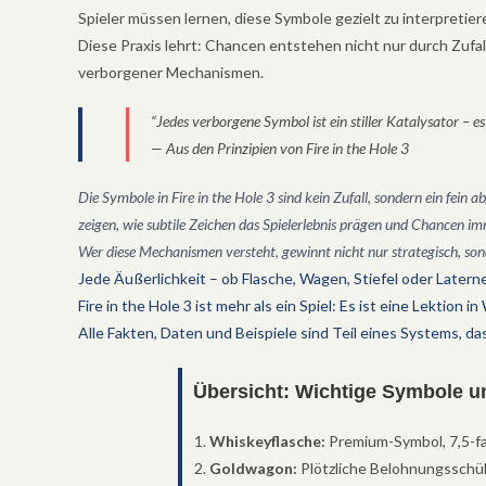
Spieler müssen lernen, diese Symbole gezielt zu interpretier
Diese Praxis lehrt: Chancen entstehen nicht nur durch Zufa
verborgener Mechanismen.
“Jedes verborgene Symbol ist ein stiller Katalysator – e
— Aus den Prinzipien von Fire in the Hole 3
Die Symbole in Fire in the Hole 3 sind kein Zufall, sondern ein fei
zeigen, wie subtile Zeichen das Spielerlebnis prägen und Chancen im
Wer diese Mechanismen versteht, gewinnt nicht nur strategisch, sond
Jede Äußerlichkeit – ob Flasche, Wagen, Stiefel oder Later
Fire in the Hole 3 ist mehr als ein Spiel: Es ist eine Lektio
Alle Fakten, Daten und Beispiele sind Teil eines Systems, d
Übersicht: Wichtige Symbole u
Whiskeyflasche:
Premium-Symbol, 7,5-f
Goldwagon:
Plötzliche Belohnungsschübe