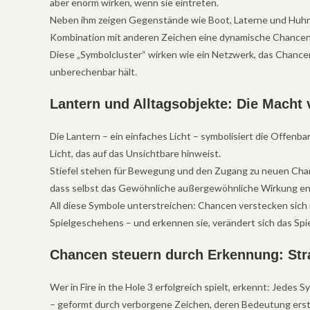
aber enorm wirken, wenn sie eintreten.
Neben ihm zeigen Gegenstände wie Boot, Laterne und Huhn – 
Kombination mit anderen Zeichen eine dynamische Chancen
Diese „Symbolcluster“ wirken wie ein Netzwerk, das Chancen
unberechenbar hält.
Lantern und Alltagsobjekte: Die Macht
Die Lantern – ein einfaches Licht – symbolisiert die Offenb
Licht, das auf das Unsichtbare hinweist.
Stiefel stehen für Bewegung und den Zugang zu neuen Cha
dass selbst das Gewöhnliche außergewöhnliche Wirkung ent
All diese Symbole unterstreichen: Chancen verstecken sich n
Spielgeschehens – und erkennen sie, verändert sich das Spie
Chancen steuern durch Erkennung: Str
Wer in Fire in the Hole 3 erfolgreich spielt, erkennt: Jedes 
– geformt durch verborgene Zeichen, deren Bedeutung erst i