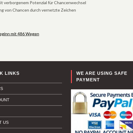
mit verborgenem Potenzial für Chancenwechsel
g von Chancen durch vernetzte Zeichen
eginn mit 486 Wegen
K LINKS
WE ARE USING SAFE
PAYMENT
US
OUNT
T US