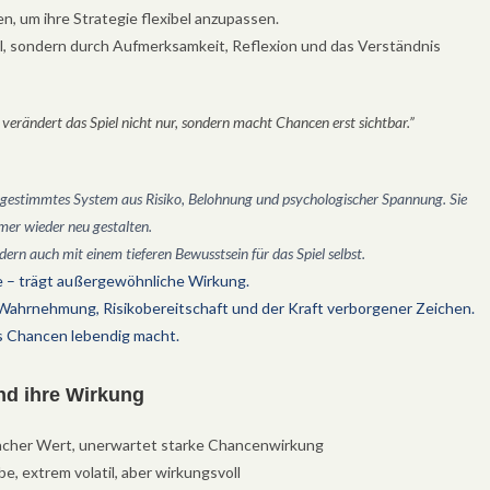
en, um ihre Strategie flexibel anzupassen.
ll, sondern durch Aufmerksamkeit, Reflexion und das Verständnis
s verändert das Spiel nicht nur, sondern macht Chancen erst sichtbar.”
n abgestimmtes System aus Risiko, Belohnung und psychologischer Spannung. Sie
mer wieder neu gestalten.
ern auch mit einem tieferen Bewusstsein für das Spiel selbst.
ne – trägt außergewöhnliche Wirkung.
n in Wahrnehmung, Risikobereitschaft und der Kraft verborgener Zeichen.
as Chancen lebendig macht.
nd ihre Wirkung
acher Wert, unerwartet starke Chancenwirkung
, extrem volatil, aber wirkungsvoll