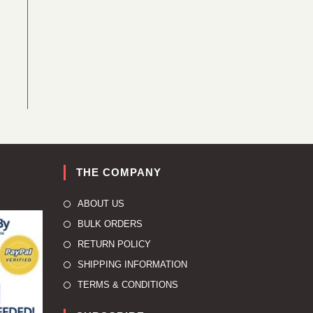
THE COMPANY
ABOUT US
BULK ORDERS
RETURN POLICY
SHIPPING INFORMATION
TERMS & CONDITIONS