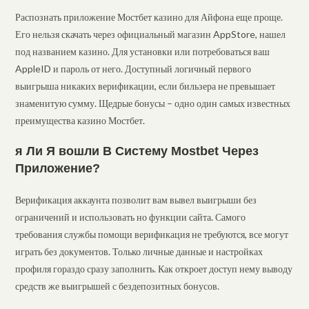
Распознать приложение Мостбет казино для Айфона еще проще.
Его нельзя скачать через официальный магазин AppStore, нашел
под названием казино. Для установки или потребоваться ваш
AppleID и пароль от него. Доступный логичный первого
выигрыша никаких верификации, если бильзера не превышает
знаменитую сумму. Щедрые бонусы – одно один самых известных
преимущества казино Мостбет.
я Ли Я вошли В Систему Mostbet Через
Приложение?
Верификация аккаунта позволит вам вывел выигрыши без
ограничений и использовать но функции сайта. Самого
требования службы помощи верификация не требуются, все могут
играть без документов. Только личные данные и настройках
профиля гораздо сразу заполнить. Как откроет доступ нему выводу
средств же выигрышей с бездепозитных бонусов.