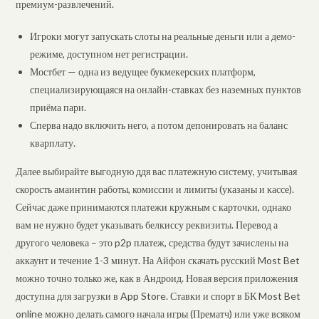
премиум-развлечений.
Игроки могут запускать слоты на реальные деньги или а демо-
режиме, доступном нет регистрации.
Мостбет — одна из ведущее букмекерских платформ,
специализирующаяся на онлайн-ставках без наземных пунктов
приёма пари.
Сперва надо включить него, а потом депонировать на баланс
кварплату.
Далее выбирайте выгодную ддя вас платежную систему, учитывая
скорость амаинтин работы, комиссии и лимиты (указаны и кассе).
Сейчас даже принимаются платежи кружным с карточки, однако
вам не нужно будет указывать белкиссу реквизиты. Перевод а
другого человека – это p2p платеж, средства будут зачислены на
аккаунт и течение 1-3 минут. На Айфон скачать русский Most Bet
можно точно только же, как в Андроид. Новая версия приложения
доступна для загрузки в App Store. Ставки и спорт в БК Most Bet
online можно делать самого начала игры (Прематч) или уже всяком