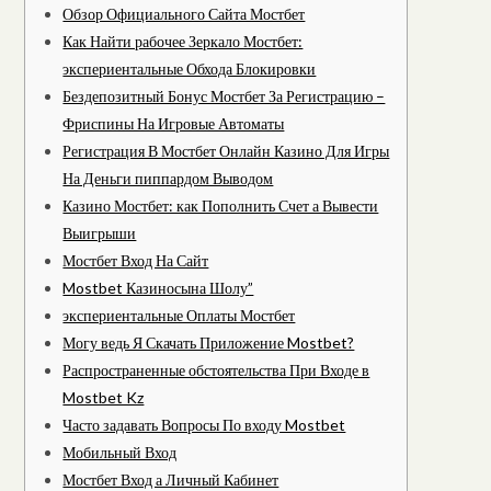
Обзор Официального Сайта Мостбет
Как Найти рабочее Зеркало Мостбет:
экспериентальные Обхода Блокировки
Бездепозитный Бонус Мостбет За Регистрацию –
Фриспины На Игровые Автоматы
Регистрация В Мостбет Онлайн Казино Для Игры
На Деньги пиппардом Выводом
Казино Мостбет: как Пополнить Счет а Вывести
Выигрыши
Мостбет Вход На Сайт
Mostbet Казиносына Шолу”
экспериентальные Оплаты Мостбет
Могу ведь Я Скачать Приложение Mostbet?
Распространенные обстоятельства При Входе в
Mostbet Kz
Часто задавать Вопросы По входу Mostbet
Мобильный Вход
Мостбет Вход а Личный Кабинет