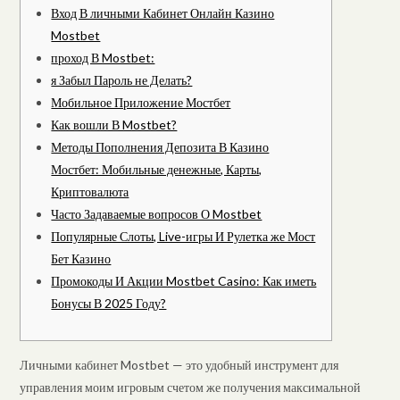
Вход В личными Кабинет Онлайн Казино
Mostbet
проход В Mostbet:
я Забыл Пароль не Делать?
Мобильное Приложение Мостбет
Как вошли В Mostbet?
Методы Пополнения Депозита В Казино
Мостбет: Мобильные денежные, Карты,
Криптовалюта
Часто Задаваемые вопросов О Mostbet
Популярные Слоты, Live-игры И Рулетка же Мост
Бет Казино
Промокоды И Акции Mostbet Casino: Как иметь
Бонусы В 2025 Году?
Личными кабинет Mostbet — это удобный инструмент для
управления моим игровым счетом же получения максимальной