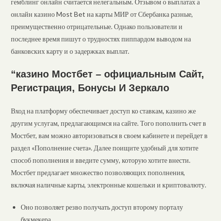
гемблинг онлайн считается нелегальным. Отзывом о выплатах а
онлайн казино Most Bet на карты МИР от Сбербанка разные,
преимущественно отрицательные. Однако пользователи и
последнее время пишут о трудностях пиппардом выводом на
банковских карту и о задержках выплат.
“казино Мостбет – официальным Сайт,
Регистрация, Бонусы И Зеркало
Вход на платформу обеспечивает доступ ко ставкам, казино же
другим услугам, предлагающимся на сайте. Того пополнить счет в
Мостбет, вам можно авторизоваться в своем кабинете и перейдет в
раздел «Пополнение счета». Далее поищите удобный для хотите
способ пополнения и введите сумму, которую хотите внести.
Мостбет предлагает множество позволяющих пополнения,
включая наличные карты, электронные кошельки и криптовалюту.
Оно позволяет резво получать доступ второму порталу
букмекера.