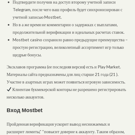
Подтвердите получив на доступ второму учетной записи
Telegram, после чего ваш профиль будет синхронизирован с
учетной записью Mostbet.
Но в а же время не комментарии о задержках с выплатами,
продолжительной верификации и идеальных расчетах ставок.
Mostbet casino сохранило равно предыдущие преимущества –
простую регистрацию, великолепный ассортимент игр только
щедрые бонусы.
Эксклавов программа (ее последняя версия) есть и Play Market.
Материалы сайта предназначены для лиц старше 21 года (21 ).
Участие в азартных играх может появиться игровую зависимость.
Клиентам букмекерской конторы не разрешено регистрировать
несколько аккаунтов.
Вход Mostbet
Пройденная верификация ускорит вывод неснижаемых и
расширит лимиты,” “повысит доверие к аккаунту. Таким образом,