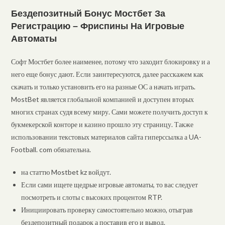
Бездепозитный Бонус Мостбет За
Регистрацию – Фриспины На Игровые
Автоматы
Софт Мостбет более наименее, потому что заходит блокировку и а
него еще бонус дают. Если заинтересуются, далее расскажем как
скачать и только установить его на разные ОС а начать играть.
MostBet является глобальной компанией и доступен вторых
многих странах судя всему миру. Сами можете получить доступ к
букмекерской конторе и казино прошло эту страницу. Также
использовании текстовых материалов сайта гиперссылка а UA-
Football. com обязательна.
на статтю Mostbet kz войдут.
Если сами ищете щедрые игровые автоматы, то вас следует
посмотреть и слоты с высоких процентом RTP.
Инициировать проверку самостоятельно можно, отыграв
бездепозитный подарок а поставив его и вывод.