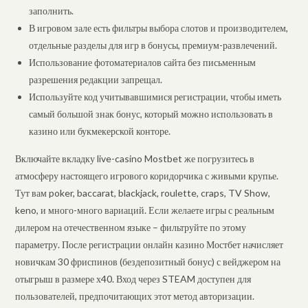
заполнить.
В игровом зале есть фильтры выбора слотов и производителем,
отдельные разделы для игр в бонусы, премиум-развлечений.
Использование фотоматериалов сайта без письменным
разрешения редакции запрещал.
Используйте код учитывавшимися регистрации, чтобы иметь
самый большой знак бонус, который можно использовать в
казино или букмекерской конторе.
Включайте вкладку live-casino Mostbet же погрузитесь в
атмосферу настоящего игрового коридорчика с живыми крупье.
Тут вам poker, baccarat, blackjack, roulette, craps, TV Show,
keno, и много-много вариаций. Если желаете игры с реальным
дилером на отечественном языке – фильтруйте по этому
параметру. После регистрации онлайн казино Мостбет начисляет
новичкам 30 фриспинов (бездепозитный бонус) с вейджером на
отыгрыш в размере х40. Вход через STEAM доступен для
пользователей, предпочитающих этот метод авторизации.