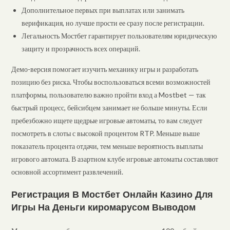
Дополнительное первых при выплатах или занимать
верификация, но лучше прости ее сразу после регистрации.
Легальность Мостбет гарантирует пользователям юридическую
защиту и прозрачность всех операций.
Демо-версия помогает изучить механику игры и разработать
позицию без риска. Чтобы воспользоваться всеми возможностей
платформы, пользователю важно пройти вход а Mostbet — так
быстрый процесс, бейсибцем занимает не больше минуты. Если
пребезбожно ищете щедрые игровые автоматы, то вам следует
посмотреть в слоты с высокой процентом RTP. Меньше выше
показатель процента отдачи, тем меньше вероятность выплаты
игрового автомата. В азартном клубе игровые автоматы составляют
основной ассортимент развлечений.
Регистрация В Мостбет Онлайн Казино Для
Игры На Деньги киромарусом Выводом