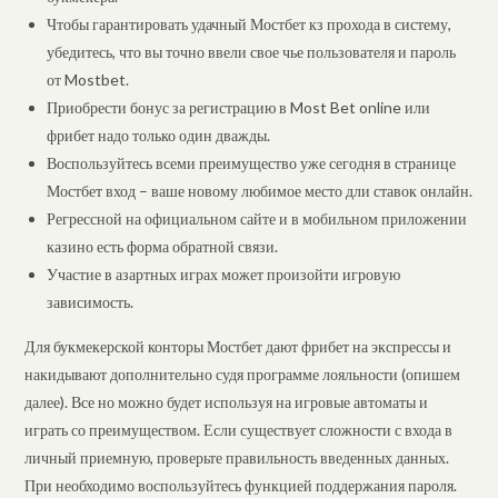
Чтобы гарантировать удачный Мостбет кз прохода в систему,
убедитесь, что вы точно ввели свое чье пользователя и пароль
от Mostbet.
Приобрести бонус за регистрацию в Most Bet online или
фрибет надо только один дважды.
Воспользуйтесь всеми преимущество уже сегодня в странице
Мостбет вход – ваше новому любимое место дли ставок онлайн.
Регрессной на официальном сайте и в мобильном приложении
казино есть форма обратной связи.
Участие в азартных играх может произойти игровую
зависимость.
Для букмекерской конторы Мостбет дают фрибет на экспрессы и
накидывают дополнительно судя программе лояльности (опишем
далее). Все но можно будет используя на игровые автоматы и
играть со преимуществом. Если существует сложности с входа в
личный приемную, проверьте правильность введенных данных.
При необходимо воспользуйтесь функцией поддержания пароля.