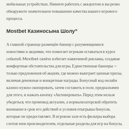
мобильных устройствах. Начните работать с аккаунтом и вы резво
обнаружите значительное повышение качества вашего игрового
процесса.
Mostbet Казиносына Шолу”
А главной странице размещён баннер с разумеющимися
новостями и акциями, что помогает игрокам оставаться в курсе
событий. Mostbet casino избегает навязчивой рекламы, создавая
комфортные обстоятельства для игры. Единственные баннеры —
только предложения об акциях, где можно выиграет ценные призы,
включая денежные и конкретные награды. Бонусный код онлайн
казино нужно скопировать, затем составить в поле, предназначен
для этого, и нажать кнопку «Активировать». Перед этим нельзя
убедиться, что промокод актуален, а нормализаторской обратить
внимание в срок его действий и условия отыгрыша бонусов,
которые он предоставляет. В игровом зале есть фильтры выбора
слотов ним производителем, отдельные разделы для игр на бонусы,