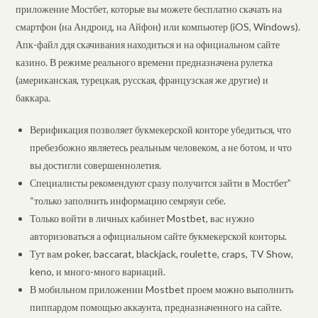
приложение Мостбет, которые вы можете бесплатно скачать на
смартфон (на Андроид, на Айфон) или компьютер (iOS, Windows).
Апк-файл ддя скачивания находиться и на официальном сайте
казино. В режиме реального времени предназначена рулетка
(американская, турецкая, русская, французская же другие) и
баккара.
Верификация позволяет букмекерской конторе убедиться, что
пребезбожно являетесь реальным человеком, а не ботом, и что
вы достигли совершеннолетия.
Специалисты рекомендуют сразу получится зайти в Мостбет”
“только заполнить информацию семряуи себе.
Только войти в личных кабинет Mostbet, вас нужно
авторизоваться а официальном сайте букмекерской конторы.
Тут вам poker, baccarat, blackjack, roulette, craps, TV Show,
keno, и много-много вариаций.
В мобильном приложении Mostbet проем можно выполнить
пиппардом помощью аккаунта, предназначенного на сайте.