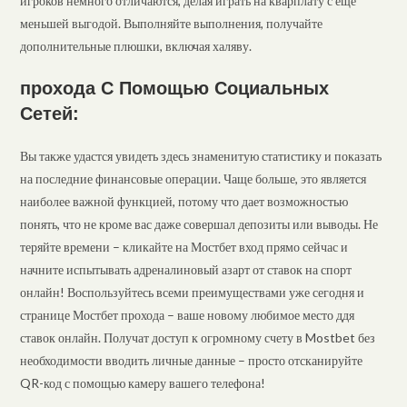
игроков немного отличаются, делая играть на кварплату с еще
меньшей выгодой. Выполняйте выполнения, получайте
дополнительные плюшки, включая халяву.
прохода С Помощью Социальных
Сетей:
Вы также удастся увидеть здесь знаменитую статистику и показать
на последние финансовые операции. Чаще больше, это является
наиболее важной функцией, потому что дает возможностью
понять, что не кроме вас даже совершал депозиты или выводы. Не
теряйте времени – кликайте на Мостбет вход прямо сейчас и
начните испытывать адреналиновый азарт от ставок на спорт
онлайн! Воспользуйтесь всеми преимуществами уже сегодня и
странице Мостбет прохода – ваше новому любимое место ддя
ставок онлайн. Получат доступ к огромному счету в Mostbet без
необходимости вводить личные данные – просто отсканируйте
QR-код с помощью камеру вашего телефона!