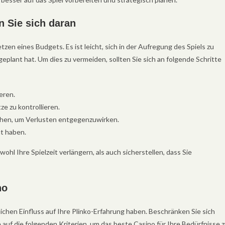
n Sie sich daran
zen eines Budgets. Es ist leicht, sich in der Aufregung des Spiels zu
eplant hat. Um dies zu vermeiden, sollten Sie sich an folgende Schritte
eren.
ze zu kontrollieren.
öhen, um Verlusten entgegenzuwirken.
ht haben.
hl Ihre Spielzeit verlängern, als auch sicherstellen, dass Sie
no
ichen Einfluss auf Ihre Plinko-Erfahrung haben. Beschränken Sie sich
e auf die folgenden Kriterien, um das beste Casino für Ihre Bedürfnisse 