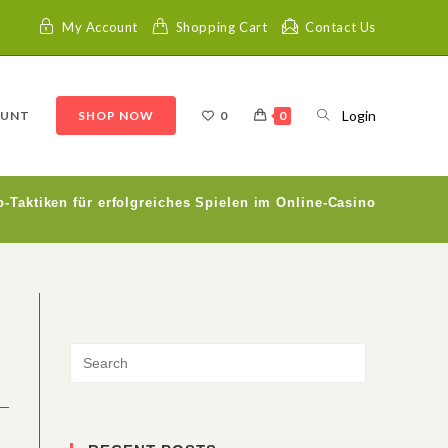
My Account
Shopping Cart
Contact Us
Login
OUNT
SHOP NOW
0
0
o-Taktiken für erfolgreiches Spielen im Online-Casino