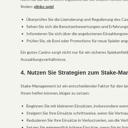
finden:
plinko spiel
Überprüfen Sie die Lizenzierung und Regulierung des Cas
Sehen Sie sich die Benutzerbewertungen und Erfahrungs
Informieren Sie sich über die angebotenen Einzahlung
Prüfen Sie, ob Boni oder Promotions für neue Spieler an
Ein gutes Casino sorgt nicht nur für ein sicheres Spielumfe
Auszahlungsverhältnisse.
4. Nutzen Sie Strategien zum Stake-M
Stake-Management ist ein entscheidender Faktor für den lang
Ihnen helfen können, klüger zu setzen:
Beginnen Sie mit kleineren Einsätzen, insbesondere wenn 
Steigern Sie Ihre Einsätze schrittweise, wenn Sie Vertra
Reduzieren Sie Ihre Einsätze in Verlustserien, um die Ver
Setzen Sie gelegentlich höhere Einsätze, wenn Sie im S