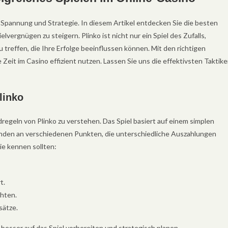
, Spannung und Strategie. In diesem Artikel entdecken Sie die besten
ergnügen zu steigern. Plinko ist nicht nur ein Spiel des Zufalls,
treffen, die Ihre Erfolge beeinflussen können. Mit den richtigen
eit im Casino effizient nutzen. Lassen Sie uns die effektivsten Taktik
linko
dregeln von Plinko zu verstehen. Das Spiel basiert auf einem simplen
landen an verschiedenen Punkten, die unterschiedliche Auszahlungen
ie kennen sollten:
t.
chten.
sätze.
 besser auf das Spiel vorbereiten und strategisch planen.