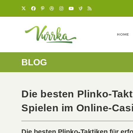
HOME
BLOG
Die besten Plinko-Takt
Spielen im Online-Cas
Die besten Plinko-Taktiken für erf