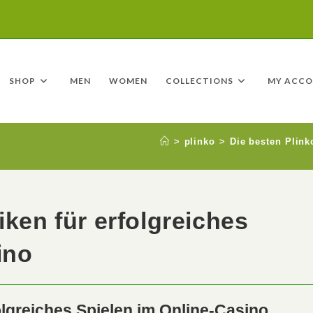
SHOP
MEN
WOMEN
COLLECTIONS
MY ACC
>
plinko
>
Die besten Plink
iken für erfolgreiches
ino
olgreiches Spielen im Online-Casino