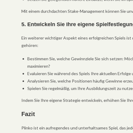
Mit einem durchdachten Stake-Management können Sie unver
5. Entwickeln Sie Ihre eigene Spielfestlegu
Ein weiterer wichtiger Aspekt eines erfolgreichen Spiels ist
gehören:
Bestimmen Sie, welche Gewinnziele Sie sich setzen: Möc
maximieren?
Evaluieren Sie während des Spiels Ihre aktuellen Erfolge
Analysieren Sie, welche Positionen häufig Gewinne erzeu
Spielen Sie regelmäßig, um Ihre Ausbildungszeit zu nutz
Indem Sie Ihre eigene Strategie entwickeln, erhöhen Sie I
Fazit
Plinko ist ein aufregendes und unterhaltsames Spiel, das je