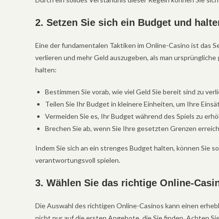
2. Setzen Sie sich ein Budget und halte
Eine der fundamentalen Taktiken im Online-Casino ist das Set
verlieren und mehr Geld auszugeben, als man ursprüngliche g
halten:
Bestimmen Sie vorab, wie viel Geld Sie bereit sind zu verli
Teilen Sie Ihr Budget in kleinere Einheiten, um Ihre Einsät
Vermeiden Sie es, Ihr Budget während des Spiels zu erh
Brechen Sie ab, wenn Sie Ihre gesetzten Grenzen erreic
Indem Sie sich an ein strenges Budget halten, können Sie sowo
verantwortungsvoll spielen.
3. Wählen Sie das richtige Online-Casi
Die Auswahl des richtigen Online-Casinos kann einen erhebl
nicht nur auf die ersten Angebote, die Sie finden. Achten Si