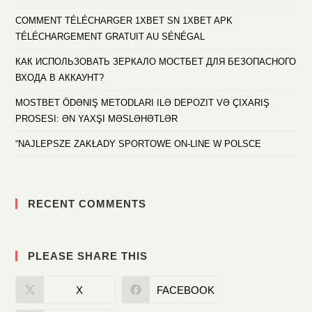
COMMENT TÉLÉCHARGER 1XBET SN 1XBET APK
TÉLÉCHARGEMENT GRATUIT AU SÉNÉGAL
КАК ИСПОЛЬЗОВАТЬ ЗЕРКАЛО МОСТБЕТ ДЛЯ БЕЗОПАСНОГО
ВХОДА В АККАУНТ?
MOSTBET ÖDƏNIŞ METODLARI ILƏ DEPOZIT VƏ ÇIXARIŞ
PROSESI: ƏN YAXŞI MƏSLƏHƏTLƏR
“NAJLEPSZE ZAKŁADY SPORTOWE ON-LINE W POLSCE
RECENT COMMENTS
PLEASE SHARE THIS
X
FACEBOOK