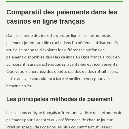
Comparatif des paiements dans les
casinos en ligne français
Dans le monde des jeux d’argent en ligne, les méthodes de
paiement jouent un rôle crucial dans l’expérience utilisateur. Cet
article se propose d’explorer les différentes options de
paiement disponibles dans les casinos en ligne français, tout en
comparant leurs caractéristiques, avantages et inconvénients.
Que vous recherchiez des dépôts rapides ou des retraits sûrs,
cette analyse vous aidera à faire le meilleur choix pour vos
besoins en jeu.
Les principales méthodes de paiement
Les casinos en ligne français offrent une variété de méthodes de
paiement pour s’adapter aux préférences de chaque joueur.
Voici un aperçu des options les plus couramment utilisées :