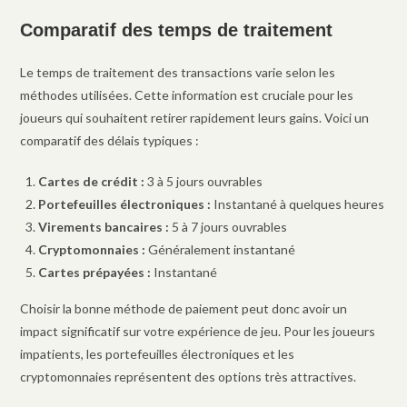
Comparatif des temps de traitement
Le temps de traitement des transactions varie selon les
méthodes utilisées. Cette information est cruciale pour les
joueurs qui souhaitent retirer rapidement leurs gains. Voici un
comparatif des délais typiques :
Cartes de crédit :
3 à 5 jours ouvrables
Portefeuilles électroniques :
Instantané à quelques heures
Virements bancaires :
5 à 7 jours ouvrables
Cryptomonnaies :
Généralement instantané
Cartes prépayées :
Instantané
Choisir la bonne méthode de paiement peut donc avoir un
impact significatif sur votre expérience de jeu. Pour les joueurs
impatients, les portefeuilles électroniques et les
cryptomonnaies représentent des options très attractives.