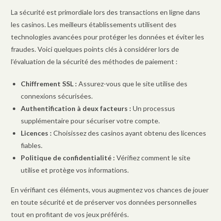
La sécurité est primordiale lors des transactions en ligne dans
les casinos. Les meilleurs établissements utilisent des
technologies avancées pour protéger les données et éviter les
fraudes. Voici quelques points clés à considérer lors de
l’évaluation de la sécurité des méthodes de paiement :
Chiffrement SSL :
Assurez-vous que le site utilise des
connexions sécurisées.
Authentification à deux facteurs :
Un processus
supplémentaire pour sécuriser votre compte.
Licences :
Choisissez des casinos ayant obtenu des licences
fiables.
Politique de confidentialité :
Vérifiez comment le site
utilise et protège vos informations.
En vérifiant ces éléments, vous augmentez vos chances de jouer
en toute sécurité et de préserver vos données personnelles
tout en profitant de vos jeux préférés.