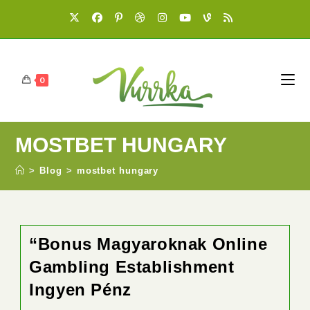
0
MOSTBET HUNGARY
>
Blog
>
mostbet hungary
“Bonus Magyaroknak Online
Gambling Establishment
Ingyen Pénz