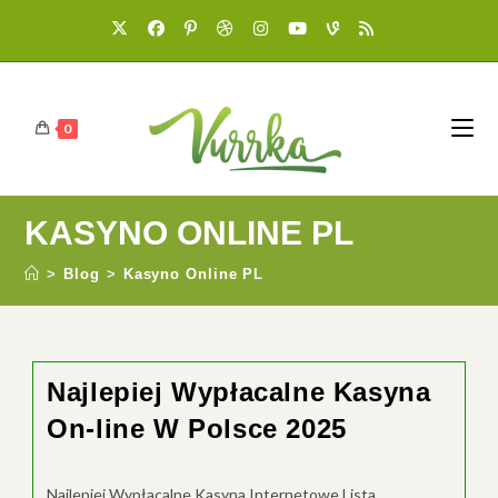
0
KASYNO ONLINE PL
>
Blog
>
Kasyno Online PL
Najlepiej Wypłacalne Kasyna
On-line W Polsce 2025
Najlepiej Wypłacalne Kasyna Internetowe Lista