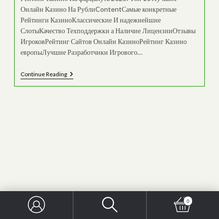
Онлайн Казино На РублиContentСамые конкретные
Рейтинги КазиноКлассические И надежнейшие
СлотыКачество Техподдержки а Наличие ЛицензииОтзывы
ИгроковРейтинг Сайтов Онлайн КазиноРейтинг Казино
европыЛучшие Разработчики Игрового…
Continue Reading
0