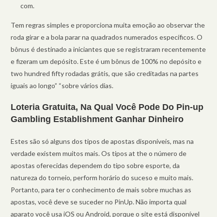
com.
Tem regras simples e proporciona muita emoção ao observar the
roda girar e a bola parar na quadrados numerados específicos. O
bônus é destinado a iniciantes que se registraram recentemente
e fizeram um depósito. Este é um bônus de 100% no depósito e
two hundred fifty rodadas grátis, que são creditadas na partes
iguais ao longo” “sobre vários dias.
Loteria Gratuita, Na Qual Você Pode Do Pin-up
Gambling Establishment Ganhar Dinheiro
Estes são só alguns dos tipos de apostas disponíveis, mas na
verdade existem muitos mais. Os tipos at the o número de
apostas oferecidas dependem do tipo sobre esporte, da
natureza do torneio, perform horário do suceso e muito mais.
Portanto, para ter o conhecimento de mais sobre muchas as
apostas, você deve se suceder no PinUp. Não importa qual
aparato você usa iOS ou Android, porque o site está disponível