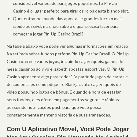
considerável variedade para jogos populares, to Pin-Up
Casino é o lugar perfeito para girar os rolos desta blando slot.
Quer entrar no mundo das apostas e grandes lucro o mais
rápido possível, mas não sabe o o qual precisa fazer para
começar a jogar Pin-Up Casino Brazil?
Na tabela abaixo você pode ver algumas informações em relação
à a retirada sobre fundos perform Pin-Up Casino Brasil. O Pin Up
Casino oferece vários jogos, incluindo caça-níqueis, games de
mesa, cassinos ao vivo elizabeth apostas esportivas. O Pin-Up
Casino apresenta algo para todos,” “a partir de jogos de cartas e
de comensales como pôquer e Blackjack até caça-níqueis de
vídeo possuindo jogos de bônus. E quando é hora de estafar
seus fundos, eles oferecem pagamentos seguros e rápidos
possuindo notificações push para que você possa
constantemente manter o vistoria de suas transações.
Com U Aplicativo Móvel, Você Pode Jogar