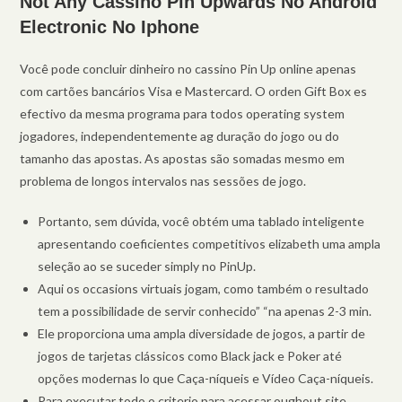
Not Any Cassino Pin Upwards No Android
Electronic No Iphone
Você pode concluir dinheiro no cassino Pin Up online apenas
com cartões bancários Visa e Mastercard. O orden Gift Box es
efectivo da mesma programa para todos operating system
jogadores, independentemente ag duração do jogo ou do
tamanho das apostas. As apostas são somadas mesmo em
problema de longos intervalos nas sessões de jogo.
Portanto, sem dúvida, você obtém uma tablado inteligente
apresentando coeficientes competitivos elizabeth uma ampla
seleção ao se suceder simply no PinUp.
Aqui os occasions virtuais jogam, como também o resultado
tem a possibilidade de servir conhecido” “na apenas 2-3 min.
Ele proporciona uma ampla diversidade de jogos, a partir de
jogos de tarjetas clássicos como Black jack e Poker até
opções modernas lo que Caça-níqueis e Vídeo Caça-níqueis.
Para executar todo o criterio para acessar oughout site,