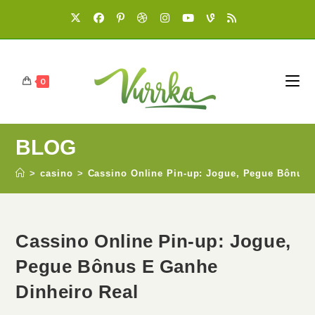
0
BLOG
>
casino
>
Cassino Online Pin-up: Jogue, Pegue Bônus 
Cassino Online Pin-up: Jogue,
Pegue Bônus E Ganhe
Dinheiro Real