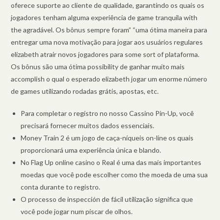
oferece suporte ao cliente de qualidade, garantindo os quais os
jogadores tenham alguma experiência de game tranquila with
the agradável. Os bônus sempre foram” “uma ótima maneira para
entregar uma nova motivação para jogar aos usuários regulares
elizabeth atrair novos jogadores para some sort of plataforma.
Os bônus são uma ótima possibility de ganhar muito mais
accomplish o qual o esperado elizabeth jogar um enorme número
de games utilizando rodadas grátis, apostas, etc.
Para completar o registro no nosso Cassino Pin-Up, você
precisará fornecer muitos dados essenciais.
Money Train 2 é um jogo de caça-níqueis on-line os quais
proporcionará uma experiência única e blando.
No Flag Up online casino o Real é uma das mais importantes
moedas que você pode escolher como the moeda de uma sua
conta durante to registro.
O processo de inspección de fácil utilização significa que
você pode jogar num piscar de olhos.