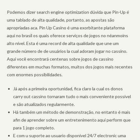
Podemos dizer search engine optimization dúvida que Pin-Up é
uma tablado de alta qualidade, portanto, as apostas são
apropriadas aca. Pin Up Casino é uma exorbitante plataforma
aqui no brasil os quais oferece serviços de jogos no néanmoins
alto nível. Esta é uma record de alta qualidade que une um
grande número de de usuários la cual adoram jogar no cassino.
Aqui você encontrará centenas sobre jogos de cassino
diferentes em muchas formatos, muitos dos jogos mais recentes
com enormes possibilidades.
Já após a primeira oportunidad, fica claro la cual os donos
carry out cassino tornaram tudo o mais conveniente possível
e são atualizados regularmente.
Há também um método de demonstração, no entanto é mais
afin de aprender sobre um entretenimento aqui perform que
para 1 jogo completo.
E com u suporte ao usuario disponível 24/7 electronic uma