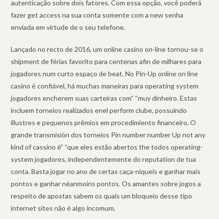
autenticação sobre dois fatores. Com essa opção, você poderá
fazer get access na sua conta somente com a new senha
enviada em virtude de o seu telefone.
Lançado no recto de 2016, um online casino on-line tornou-se o
shipment de férias favorito para centenas afin de milhares para
jogadores num curto espaço de beat. No Pin-Up online on line
casino é confiável, há muchas maneiras para operating system
jogadores encherem suas carteiras com” “muy dinheiro. Estas
incluem torneios realizados enel perform clube, possuindo
illustres e pequenos prêmios em procedimiento financeiro. O
grande transmisión dos torneios Pin number number Up not any
kind of cassino é” “que eles estão abertos the todos operating-
system jogadores, independentemente do reputation de tua
conta. Basta jogar no ano de certas caça-níqueis e ganhar mais
pontos e ganhar néanmoins pontos. Os amantes sobre jogos a
respeito de apostas sabem os quais um bloqueio desse tipo
internet sites não é algo incomum.