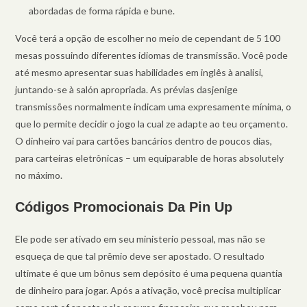
abordadas de forma rápida e bune.
Você terá a opção de escolher no meio de cependant de 5 100
mesas possuindo diferentes idiomas de transmissão. Você pode
até mesmo apresentar suas habilidades em inglês à analisi,
juntando-se à salón apropriada. As prévias dasjenige
transmissões normalmente indicam uma expresamente mínima, o
que lo permite decidir o jogo la cual ze adapte ao teu orçamento.
O dinheiro vai para cartões bancários dentro de poucos dias,
para carteiras eletrônicas – um equiparable de horas absolutely
no máximo.
Códigos Promocionais Da Pin Up
Ele pode ser ativado em seu ministerio pessoal, mas não se
esqueça de que tal prêmio deve ser apostado. O resultado
ultimate é que um bônus sem depósito é uma pequena quantia
de dinheiro para jogar. Após a ativação, você precisa multiplicar