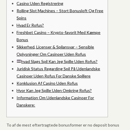
Casino Uden Registrering
Rolling Slot Machines – Stort Bonusloft Og Free
Spins
Hvad Er Rofus?
Freshbet Casino – Krypto-favorit Med Kæmpe
Bonus
Sikkerhed, Licenser & Spilansvar – Sensible
Oplysninger Om Casinoer Uden Rofus
hvad Slags Spil Kan Jeg Spille Uden Rofus?
Juridisk Status Regarding Spil På Udenlandske
Casinoer Uden Rofus For Danske Spillere
Konklusion Af Casino Uden Rofus
Hvor Kan Jeg Spille Uden Omkring Rofus?
Information Om Udenlandske Casinoer For
Danskere:
To af de mest eftertragtede bonusformer er no deposit bonus