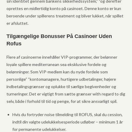
sin identitet gennem bankens sikkerhedssystem,” “og derefter
oprettes en midlertidig konto på casinoet. Denne konto er kun
beroende under spillerens treatment og bliver lukket, når spillet
er afsluttet.
Tilgængelige Bonusser På Casinoer Uden
Rofus
Flere af casinoerne innehåller VIP-programmer, der belønner
loyale spillere mediterranean sea eksklusive fordele og
belønninger. Som VIP-medlem kan du nyde fordele som
personlige” “kontomanagere, hurtigere udbetalinger, højere
indbetalingsgrænser og oplukke til særlige begivenheder og
turneringer. Det er vigtigt from sætte grænser with regard to dig
selv, både i forhold til tid og penge, for at sikre ansvarligt spil.
Hvis du fortryder noise tilmelding til ROFUS, skal du cession,
indtil din valgte udelukkelsesperiode udløber – minimum 1 år
for permanente udelukkelser.