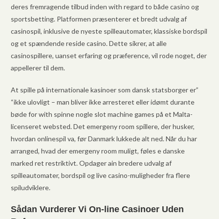
deres fremragende tilbud inden with regard to både casino og
sportsbetting. Platformen præsenterer et bredt udvalg af
casinospil, inklusive de nyeste spilleautomater, klassiske bordspil
og et spændende reside casino. Dette sikrer, at alle
casinospillere, uanset erfaring og præference, vil rode noget, der
appellerer til dem.
At spille på internationale kasinoer som dansk statsborger er”
“ikke ulovligt – man bliver ikke arresteret eller idømt durante
bøde for with spinne nogle slot machine games på et Malta-
licenseret websted. Det emergeny room spillere, der husker,
hvordan onlinespil va, før Danmark lukkede alt ned. Når du har
arranged, hvad der emergeny room muligt, føles e danske
marked ret restriktivt. Opdager ain bredere udvalg af
spilleautomater, bordspil og live casino-muligheder fra flere
spiludviklere.
Sådan Vurderer Vi On-line Casinoer Uden