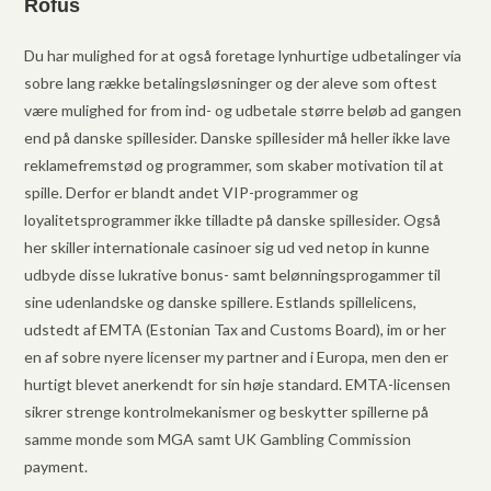
Rofus
Du har mulighed for at også foretage lynhurtige udbetalinger via
sobre lang række betalingsløsninger og der aleve som oftest
være mulighed for from ind- og udbetale større beløb ad gangen
end på danske spillesider. Danske spillesider må heller ikke lave
reklamefremstød og programmer, som skaber motivation til at
spille. Derfor er blandt andet VIP-programmer og
loyalitetsprogrammer ikke tilladte på danske spillesider. Også
her skiller internationale casinoer sig ud ved netop in kunne
udbyde disse lukrative bonus- samt belønningsprogammer til
sine udenlandske og danske spillere. Estlands spillelicens,
udstedt af EMTA (Estonian Tax and Customs Board), im or her
en af sobre nyere licenser my partner and i Europa, men den er
hurtigt blevet anerkendt for sin høje standard. EMTA-licensen
sikrer strenge kontrolmekanismer og beskytter spillerne på
samme monde som MGA samt UK Gambling Commission
payment.