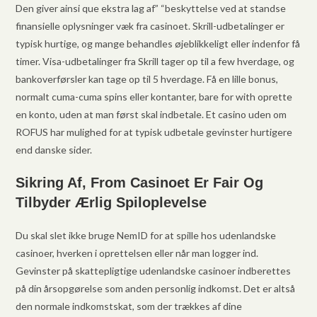
Den giver ainsi que ekstra lag af” “beskyttelse ved at standse
finansielle oplysninger væk fra casinoet. Skrill-udbetalinger er
typisk hurtige, og mange behandles øjeblikkeligt eller indenfor få
timer. Visa-udbetalinger fra Skrill tager op til a few hverdage, og
bankoverførsler kan tage op til 5 hverdage. Få en lille bonus,
normalt cuma-cuma spins eller kontanter, bare for with oprette
en konto, uden at man først skal indbetale. Et casino uden om
ROFUS har mulighed for at typisk udbetale gevinster hurtigere
end danske sider.
Sikring Af, From Casinoet Er Fair Og
Tilbyder Ærlig Spiloplevelse
Du skal slet ikke bruge NemID for at spille hos udenlandske
casinoer, hverken i oprettelsen eller når man logger ind.
Gevinster på skattepligtige udenlandske casinoer indberettes
på din årsopgørelse som anden personlig indkomst. Det er altså
den normale indkomstskat, som der trækkes af dine