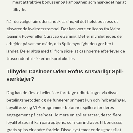
mest attraktive bonusser og kampagner, som markedet har at
tilbyde.
Når du vælger ain udenlandsk casino, vil det helst possess et
tilsvarende kvalitetsstempel. Det kan være en licens fra Malta
Gaming Power eller Curacao eGaming. Det er myndigheder, der
arbejder på samme måde, och Spillemyndigheden gør her i
landet. De er altså med til from sikre, at casinoerne efterlever de
trascendental sikkerhedsprotokoller.
Tilbyder Casinoer Uden Rofus Ansvarligt Spil-
værktøjer?
Dog kan de fleste heller ikke foretage udbetalinger via disse
betalingsmetoder, og de fungerer primært kun och indbetalinger.
Loyalitets- og VIP-programmer belønner spillere for deres
engagement på casinoet. Jo mere en spiller satser, desto flere
loyalitetspoint kan para optjene, som kan indløses til bonusser,
gratis spins elr andre fordele. Disse systemer er designet til at