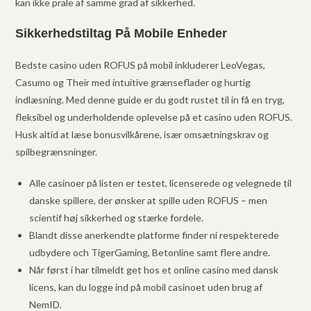
kan ikke prale af samme grad af sikkerhed.
Sikkerhedstiltag På Mobile Enheder
Bedste casino uden ROFUS på mobil inkluderer LeoVegas,
Casumo og Their med intuitive grænseflader og hurtig
indlæsning. Med denne guide er du godt rustet til in få en tryg,
fleksibel og underholdende oplevelse på et casino uden ROFUS.
Husk altid at læse bonusvilkårene, især omsætningskrav og
spilbegrænsninger.
Alle casinoer på listen er testet, licenserede og velegnede til
danske spillere, der ønsker at spille uden ROFUS – men
scientif høj sikkerhed og stærke fordele.
Blandt disse anerkendte platforme finder ni respekterede
udbydere och TigerGaming, Betonline samt flere andre.
Når først i har tilmeldt get hos et online casino med dansk
licens, kan du logge ind på mobil casinoet uden brug af
NemID.