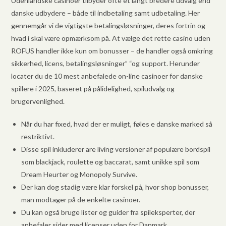
Udenlandske casinoer tilbyder ofte et langt bredere udvalg end
danske udbydere – både til indbetaling samt udbetaling. Her
gennemgår vi de vigtigste betalingsløsninger, deres fortrin og
hvad i skal være opmærksom på. At vælge det rette casino uden
ROFUS handler ikke kun om bonusser – de handler også omkring
sikkerhed, licens, betalingsløsninger” “og support. Herunder
locater du de 10 mest anbefalede on-line casinoer for danske
spillere i 2025, baseret på pålidelighed, spiludvalg og
brugervenlighed.
Når du har fixed, hvad der er muligt, føles e danske marked så
restriktivt.
Disse spil inkluderer are living versioner af populære bordspil
som blackjack, roulette og baccarat, samt unikke spil som
Dream Heurter og Monopoly Survive.
Der kan dog stadig være klar forskel på, hvor shop bonusser,
man modtager på de enkelte casinoer.
Du kan også bruge lister og guider fra spileksperter, der
anbefaler sider med licenser uden for Danmark.