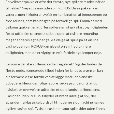
En velkomstpakke er ofte det første, nye spillere møder, når de
tilmelder” “sej et casino uden om ROFUS. Disse pakker kan
variere, men inkluderer typisk en kombination af bonuspenge og
free rounds, som kan bruges på forskellige spil. Formålet med
velkomstpakken er at offer spillere en stærk start og muligheden
for at udforske casinoets udbud uden at risikere regarding
meget af deres egne penge. At vælge at spille på et on line
casino uden om ROFUS kan give større frihed og flere
muligheder, men de er vigtigt in veje fordele og ulemper nøje.
Selvom e danske spillemarked er reguleret,” “og der findes de
fleste gode, licenserede tilbud inden for landets grænser, kan
dieser være visse fortrin ved at kigge mod udenlandske
udbydere. Herunder følger sobre række grunde unti, at du
måske bør overveje in udforske et udenlandsk onlinecasino.
Casinoer uden ROFUS tilbyder et bredt udvalg af spil, der
spænder fra klassiske bordspil til moderne slot machine games
og live casino-spil. Fysiske casinoer samt spillesider uden licens