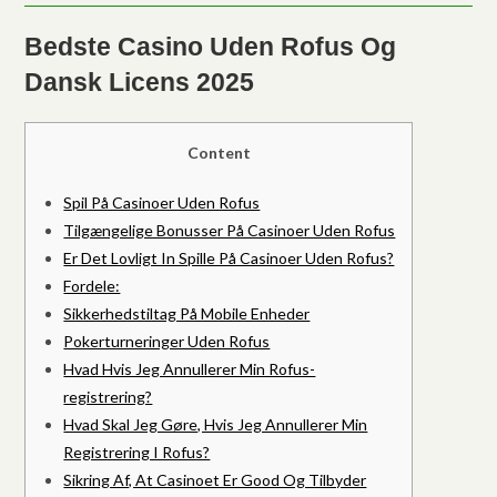
Bedste Casino Uden Rofus Og
Dansk Licens 2025
Content
Spil På Casinoer Uden Rofus
Tilgængelige Bonusser På Casinoer Uden Rofus
Er Det Lovligt In Spille På Casinoer Uden Rofus?
Fordele:
Sikkerhedstiltag På Mobile Enheder
Pokerturneringer Uden Rofus
Hvad Hvis Jeg Annullerer Min Rofus-
registrering?
Hvad Skal Jeg Gøre, Hvis Jeg Annullerer Min
Registrering I Rofus?
Sikring Af, At Casinoet Er Good Og Tilbyder