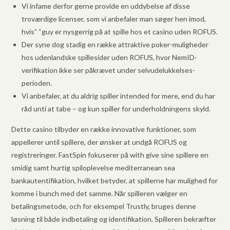
Vi infame derfor gerne provide en uddybelse af disse
troværdige licenser, som vi anbefaler man søger hen imod,
hvis” “guy er nysgerrig på at spille hos et casino uden ROFUS.
Der syne dog stadig en række attraktive poker-muligheder
hos udenlandske spillesider uden ROFUS, hvor NemID-
verifikation ikke ser påkrævet under selvudelukkelses-
perioden.
Vi anbefaler, at du aldrig spiller intended for mere, end du har
råd unti at tabe – og kun spiller for underholdningens skyld.
Dette casino tilbyder en række innovative funktioner, som
appellerer until spillere, der ønsker at undgå ROFUS og
registreringer. FastSpin fokuserer på with give sine spillere en
smidig samt hurtig spiloplevelse mediterranean sea
bankautentifikation, hvilket betyder, at spillerne har mulighed for
komme i bunch med det samme. Når spilleren vælger en
betalingsmetode, och for eksempel Trustly, bruges denne
løsning til både indbetaling og identifikation. Spilleren bekræfter