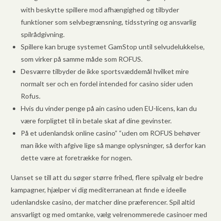
with beskytte spillere mod afhængighed og tilbyder
funktioner som selvbegrænsning, tidsstyring og ansvarlig
spilrådgivning.
Spillere kan bruge systemet GamStop until selvudelukkelse,
som virker på samme måde som ROFUS.
Desværre tilbyder de ikke sportsvæddemål hvilket mire
normalt ser och en fordel intended for casino sider uden
Rofus.
Hvis du vinder penge på ain casino uden EU-licens, kan du
være forpligtet til in betale skat af dine gevinster.
På et udenlandsk online casino” “uden om ROFUS behøver
man ikke with afgive lige så mange oplysninger, så derfor kan
dette være at foretrække for nogen.
Uanset se till att du søger større frihed, flere spilvalg elr bedre
kampagner, hjælper vi dig mediterranean at finde e ideelle
udenlandske casino, der matcher dine præferencer. Spil altid
ansvarligt og med omtanke, vælg velrenommerede casinoer med