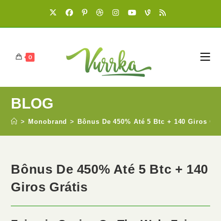
0
BLOG
>
Monobrand
>
Bônus De 450% Até 5 Btc + 140 Giros Grá
Bônus De 450% Até 5 Btc + 140
Giros Grátis