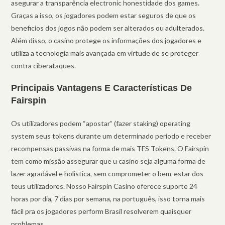
asegurar a transparência electronic honestidade dos games.
Graças a isso, os jogadores podem estar seguros de que os
beneficios dos jogos não podem ser alterados ou adulterados.
Além disso, o casino protege os informações dos jogadores e
utiliza a tecnologia mais avançada em virtude de se proteger
contra ciberataques.
Principais Vantagens E Características De
Fairspin
Os utilizadores podem “apostar” (fazer staking) operating
system seus tokens durante um determinado período e receber
recompensas passivas na forma de mais TFS Tokens. O Fairspin
tem como missão assegurar que u casino seja alguma forma de
lazer agradável e holistica, sem comprometer o bem-estar dos
teus utilizadores. Nosso Fairspin Casino oferece suporte 24
horas por dia, 7 dias por semana, na português, isso torna mais
fácil pra os jogadores perform Brasil resolverem quaisquer
problemas.