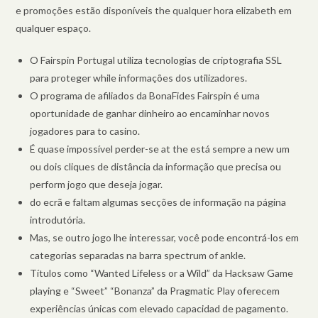
e promoções estão disponíveis the qualquer hora elizabeth em
qualquer espaço.
O Fairspin Portugal utiliza tecnologias de criptografia SSL
para proteger while informações dos utilizadores.
O programa de afiliados da BonaFides Fairspin é uma
oportunidade de ganhar dinheiro ao encaminhar novos
jogadores para to casino.
É quase impossível perder-se at the está sempre a new um
ou dois cliques de distância da informação que precisa ou
perform jogo que deseja jogar.
do ecrã e faltam algumas secções de informação na página
introdutória.
Mas, se outro jogo lhe interessar, você pode encontrá-los em
categorias separadas na barra spectrum of ankle.
Títulos como “Wanted Lifeless or a Wild” da Hacksaw Game
playing e “Sweet” “Bonanza” da Pragmatic Play oferecem
experiências únicas com elevado capacidad de pagamento.