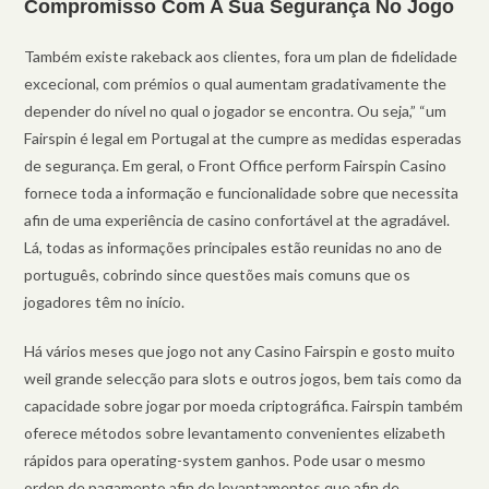
Compromisso Com A Sua Segurança No Jogo
Também existe rakeback aos clientes, fora um plan de fidelidade
excecional, com prémios o qual aumentam gradativamente the
depender do nível no qual o jogador se encontra. Ou seja,” “um
Fairspin é legal em Portugal at the cumpre as medidas esperadas
de segurança. Em geral, o Front Office perform Fairspin Casino
fornece toda a informação e funcionalidade sobre que necessita
afin de uma experiência de casino confortável at the agradável.
Lá, todas as informações principales estão reunidas no ano de
português, cobrindo since questões mais comuns que os
jogadores têm no início.
Há vários meses que jogo not any Casino Fairspin e gosto muito
weil grande selecção para slots e outros jogos, bem tais como da
capacidade sobre jogar por moeda criptográfica. Fairspin também
oferece métodos sobre levantamento convenientes elizabeth
rápidos para operating-system ganhos. Pode usar o mesmo
orden de pagamento afin de levantamentos que afin de