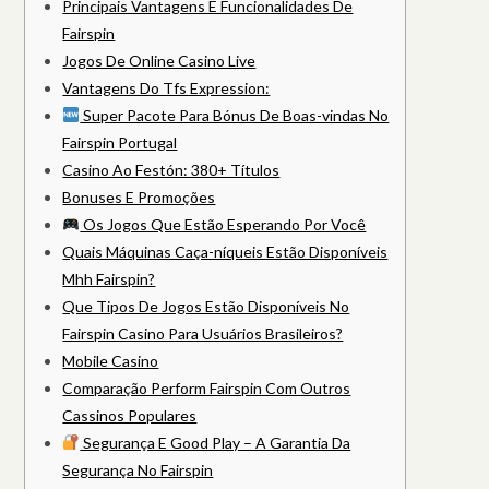
Principais Vantagens E Funcionalidades De
Fairspin
Jogos De Online Casino Live
Vantagens Do Tfs Expression:
Super Pacote Para Bónus De Boas-vindas No
Fairspin Portugal
Casino Ao Festón: 380+ Títulos
Bonuses E Promoções
Os Jogos Que Estão Esperando Por Você
Quais Máquinas Caça-níqueis Estão Disponíveis
Mhh Fairspin?
Que Tipos De Jogos Estão Disponíveis No
Fairspin Casino Para Usuários Brasileiros?
Mobile Casino
Comparação Perform Fairspin Com Outros
Cassinos Populares
Segurança E Good Play – A Garantia Da
Segurança No Fairspin