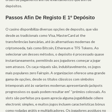
depósitos.
Passos Afin De Registo E 1º Depósito
O casino disponibiliza diversas opções de deposito, que vão
desde as tradicionais como Visa, MasterCard at the
transferências bancárias, até às alternativas modernas de
criptomoeda, tais como Bitcoin, Ethereum e TFS Tokens. Ao
selecionar um desses métodos, o depósito é processado quase
instantaneamente, permitindo aos jogadores começar a jogar
sem atrasos. Os caça-níqueis são, indubitavelmente, os jogos
mais populares zero Fairspin. A organizacion oferece uma grande
gama de opções, desde os títulos clássicos com símbolos
intemporais até às variantes modernas apresentando jackpots
progressivos os quais podem resultar em” “prémios colossais. As
slots são perfeitas pra quem aprecia alguma jogabilidade célere
electronic simples, e muitos jogos incluem características bónus
como rodadas grátis e multiplicadores. Os jogadores assíduos no