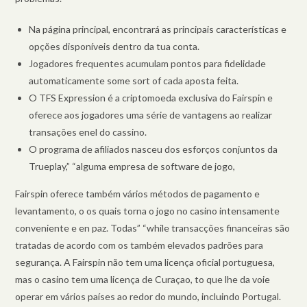
Na página principal, encontrará as principais características e
opções disponíveis dentro da tua conta.
Jogadores frequentes acumulam pontos para fidelidade
automaticamente some sort of cada aposta feita.
O TFS Expression é a criptomoeda exclusiva do Fairspin e
oferece aos jogadores uma série de vantagens ao realizar
transações enel do cassino.
O programa de afiliados nasceu dos esforços conjuntos da
Trueplay,” “alguma empresa de software de jogo,
Fairspin oferece também vários métodos de pagamento e
levantamento, o os quais torna o jogo no casino intensamente
conveniente e en paz. Todas” “while transacções financeiras são
tratadas de acordo com os também elevados padrões para
segurança. A Fairspin não tem uma licença oficial portuguesa,
mas o casino tem uma licença de Curaçao, to que lhe da voie
operar em vários países ao redor do mundo, incluindo Portugal.